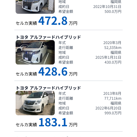
地域
福岡県
成約日
2022年10月31日
希望金額
500.0
万円
472.8
セルカ実績
万円
トヨタ
アルファードハイブリッド
年式
2020年3月
走行距離
52,335
km
地域
福岡県
成約日
2025年1月31日
希望金額
430.0
万円
428.6
セルカ実績
万円
トヨタ
アルファードハイブリッド
年式
2013年8月
走行距離
77,711
km
地域
福岡県
成約日
2022年6月20日
希望金額
999.0
万円
183.1
セルカ実績
万円