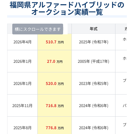
福岡県アルファードハイブリッドの
オークション実績一覧
査定時期
セルカ実績
年式
カラ
横にスクロールできます
ホワ
2026年4月
510.7
2025
年 (
令和7年
)
万円
系
ホワ
2026年1月
27.0
2005
年 (
平成17年
)
万円
系
ブラ
2026年1月
520.0
2023
年 (
令和5年
)
万円
系
2025年11月
716.8
2024
年 (
令和6年
)
パー
万円
ブラ
2025年8月
776.8
2024
年 (
令和6年
)
万円
系