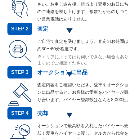
さい。お申し込み後、担当より査定のお日にち
のご連絡を差し上げます。複数社からのしつこ
い営業電話はありません。
査定
STEP
2
ご自宅で査定を受けましょう。査定のお時間は
約30〜60分程度です。
※エリアによってはお伺いできない場合もあり
ますのでご相談ください。
オークションに出品
STEP
3
査定内容をご確認いただき、愛車をオークショ
ンに出品すると、お客様の愛車をバイヤーが競
り合います。バイヤー登録数はなんと
8,000
社。
売却
STEP
4
オークションで最高額を入札したバイヤーへ売
却！愛車をバイヤーに渡し、セルカから代金を