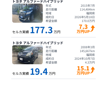
トヨタ
アルファードハイブリッド
年式
2015年7月
走行距離
114,484
km
地域
福岡県
成約日
2026年5月18日
希望金額
170.0
万円
7.3
177.3
万円UP
セルカ実績
万円
トヨタ
アルファードハイブリッド
年式
2008年3月
走行距離
145,667
km
地域
福岡県
成約日
2024年10月7日
希望金額
4.3
万円
15.1
19.4
万円UP
セルカ実績
万円