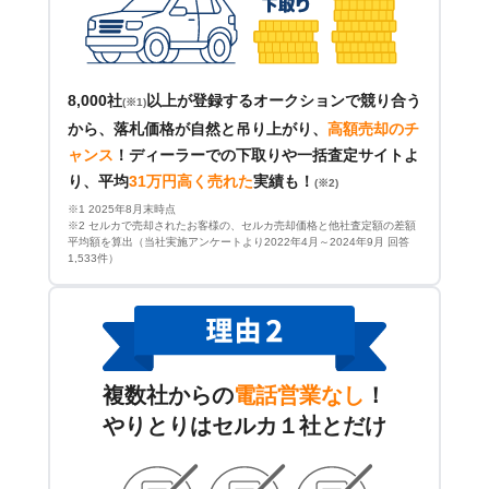
8,000社
以上が登録するオークションで競り合う
(※1)
から、落札価格が自然と吊り上がり、
高額売却のチ
ャンス
！
ディーラーでの下取りや一括査定サイトよ
り、平均
31万円高く売れた
実績も！
(※2)
※1 2025年8月末時点
※2 セルカで売却されたお客様の、セルカ売却価格と他社査定額の差額
平均額を算出（当社実施アンケートより2022年4月～2024年9月 回答
1,533件）
複数社からの
電話営業なし
！
やりとりはセルカ１社とだけ