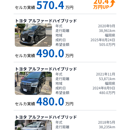
20.4
570.4
万円UP
セルカ実績
万円
トヨタ
アルファードハイブリッド
年式
2020年9月
走行距離
38,961
km
地域
福岡県
成約日
2025年8月24日
希望金額
505.0
万円
490.0
セルカ実績
万円
トヨタ
アルファードハイブリッド
年式
2021年11月
走行距離
53,871
km
地域
福岡県
成約日
2024年8月9日
希望金額
480.0
万円
480.0
セルカ実績
万円
トヨタ
アルファードハイブリッド
年式
2018年5月
走行距離
38,235
km