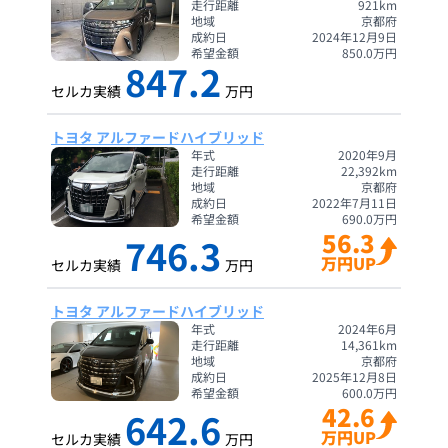
走行距離
921
km
地域
京都府
成約日
2024年12月9日
希望金額
850.0
万円
847.2
セルカ実績
万円
トヨタ アルファードハイブリッド
年式
2020年9月
走行距離
22,392
km
地域
京都府
成約日
2022年7月11日
希望金額
690.0
万円
56.3
746.3
万円UP
セルカ実績
万円
トヨタ アルファードハイブリッド
年式
2024年6月
走行距離
14,361
km
地域
京都府
成約日
2025年12月8日
希望金額
600.0
万円
42.6
642.6
万円UP
セルカ実績
万円