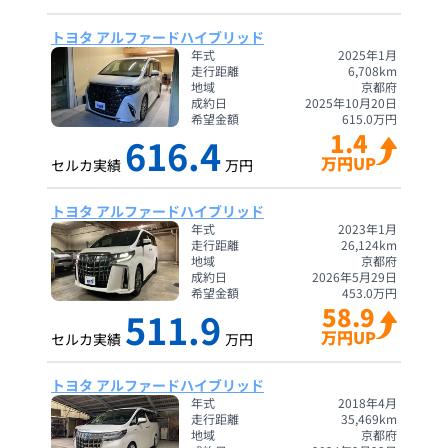
トヨタ アルファードハイブリッド
年式
2025年1月
走行距離
6,708
km
地域
京都府
成約日
2025年10月20日
希望金額
615.0
万円
1.4
616.4
万円UP
セルカ実績
万円
トヨタ アルファードハイブリッド
年式
2023年1月
走行距離
26,124
km
地域
京都府
成約日
2026年5月29日
希望金額
453.0
万円
58.9
511.9
万円UP
セルカ実績
万円
トヨタ アルファードハイブリッド
年式
2018年4月
走行距離
35,469
km
地域
京都府