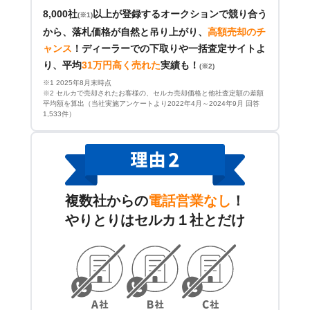
8,000社
以上が登録するオークションで競り合う
(※1)
から、落札価格が自然と吊り上がり、
高額売却のチ
ャンス
！
ディーラーでの下取りや一括査定サイトよ
り、平均
31万円高く売れた
実績も！
(※2)
※1 2025年8月末時点
※2 セルカで売却されたお客様の、セルカ売却価格と他社査定額の差額
平均額を算出（当社実施アンケートより2022年4月～2024年9月 回答
1,533件）
複数社からの
電話営業なし
！
やりとりはセルカ１社とだけ