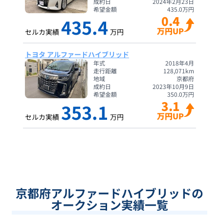
成約日
2024年2月23日
希望金額
435.0
万円
0.4
435.4
万円UP
セルカ実績
万円
トヨタ アルファードハイブリッド
年式
2018年4月
走行距離
128,071
km
地域
京都府
成約日
2023年10月9日
希望金額
350.0
万円
3.1
353.1
万円UP
セルカ実績
万円
京都府アルファードハイブリッドの
オークション実績一覧