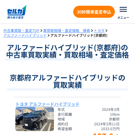
30秒簡単査定申込
メニュー
中古車買取・査定TOP
車買取相場・査定価格 検索
トヨタ
アルファードハイブリッド
アルファードハイブリッド(京都府)
アルファードハイブリッド
(
京都府
)の
中古車買取実績・買取相場・査定価格
京都府アルファードハイブリッドの
買取実績
トヨタ アルファードハイブリッド
年式
2024年3月
走行距離
10
km
地域
京都府
成約日
2024年3月11日
希望金額
1033.0
万円