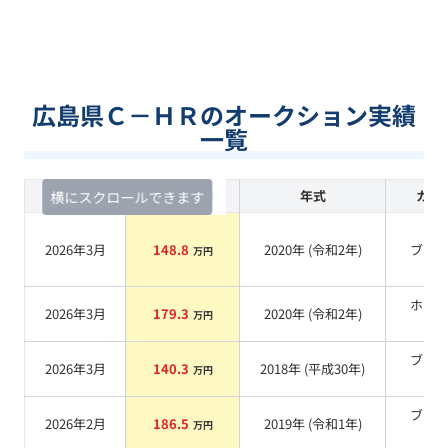
広島県Ｃ－ＨＲのオークション実績
一覧
査定時期
セルカ実績
年式
カラ
横にスクロールできます
2026年3月
148.8
2020
年 (
令和2年
)
ブル
万円
ホワ
2026年3月
179.3
2020
年 (
令和2年
)
万円
系
ブラ
2026年3月
140.3
2018
年 (
平成30年
)
万円
系
ブラ
2026年2月
186.5
2019
年 (
令和1年
)
万円
系