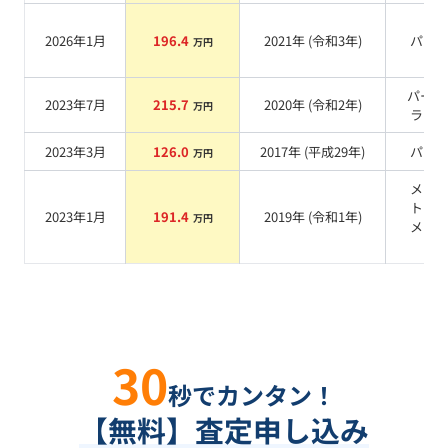
2026年1月
196.4
2021
年 (
令和3年
)
パー
万円
パール
2023年7月
215.7
2020
年 (
令和2年
)
万円
ラッ
2023年3月
126.0
2017
年 (
平成29年
)
パー
万円
メタ
トリ
2023年1月
191.4
2019
年 (
令和1年
)
万円
メタ
ク
30
秒でカンタン！
【無料】査定申し込み