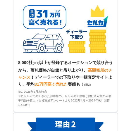
8,000社
以上が登録するオークションで競り合う
(※1)
から、落札価格が自然と吊り上がり、
高額売却のチ
ャンス
！
ディーラーでの下取りや一括査定サイトよ
り、平均
31万円高く売れた
実績も！
(※2)
※1 2025年8月末時点
※2 セルカで売却されたお客様の、セルカ売却価格と他社査定額の差額
平均額を算出（当社実施アンケートより2022年4月～2024年9月 回答
1,533件）