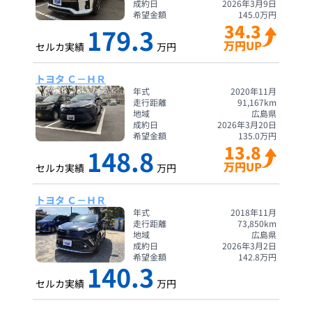
成約日
2026年3月9日
希望金額
145.0
万円
34.3
179.3
万円UP
セルカ実績
万円
トヨタ Ｃ－ＨＲ
年式
2020年11月
走行距離
91,167
km
地域
広島県
成約日
2026年3月20日
希望金額
135.0
万円
13.8
148.8
万円UP
セルカ実績
万円
トヨタ Ｃ－ＨＲ
年式
2018年11月
走行距離
73,850
km
地域
広島県
成約日
2026年3月2日
希望金額
142.8
万円
140.3
セルカ実績
万円