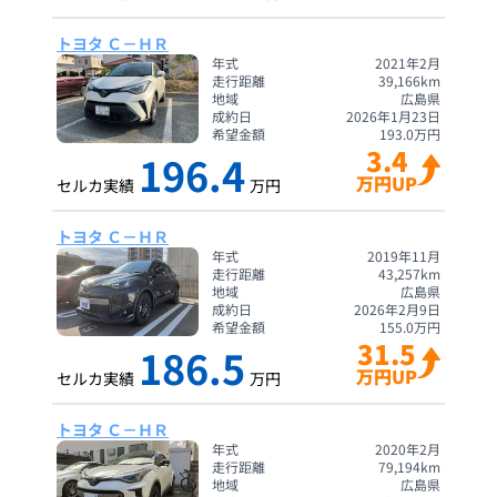
トヨタ Ｃ－ＨＲ
年式
2021年2月
走行距離
39,166
km
地域
広島県
成約日
2026年1月23日
希望金額
193.0
万円
3.4
196.4
万円UP
セルカ実績
万円
トヨタ Ｃ－ＨＲ
年式
2019年11月
走行距離
43,257
km
地域
広島県
成約日
2026年2月9日
希望金額
155.0
万円
31.5
186.5
万円UP
セルカ実績
万円
トヨタ Ｃ－ＨＲ
年式
2020年2月
走行距離
79,194
km
地域
広島県