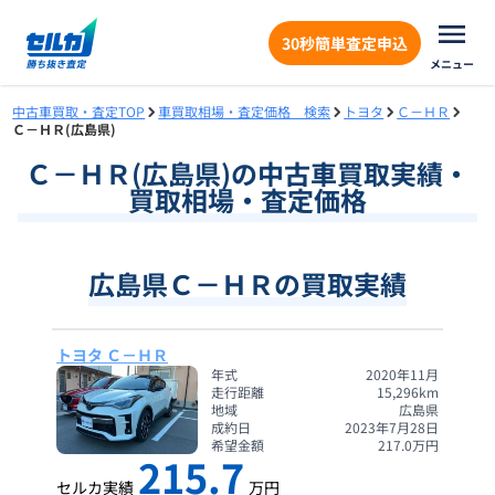
30秒簡単査定申込
メニュー
中古車買取・査定TOP
車買取相場・査定価格 検索
トヨタ
Ｃ－ＨＲ
Ｃ－ＨＲ(広島県)
Ｃ－ＨＲ
(
広島県
)の中古車買取実績・
買取相場・査定価格
広島県Ｃ－ＨＲの買取実績
トヨタ Ｃ－ＨＲ
年式
2020年11月
走行距離
15,296
km
地域
広島県
成約日
2023年7月28日
希望金額
217.0
万円
215.7
セルカ実績
万円