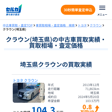
30秒簡単査定申込
メニュー
中古車買取・査定TOP
車買取相場・査定価格 検索
トヨタ
クラウン
クラウン(埼玉県)
クラウン
(
埼玉県
)の中古車買取実績・
買取相場・査定価格
埼玉県クラウンの買取実績
トヨタ クラウン
年式
2013年12月
走行距離
71,863
km
地域
埼玉県
成約日
2024年5月20日
希望金額
103.5
万円
0.8
104.3
万円UP