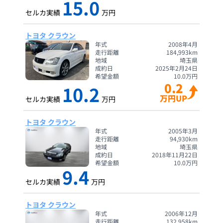
15.0
セルカ実績
万円
トヨタ クラウン
年式
2008年4月
走行距離
184,993
km
地域
埼玉県
成約日
2025年2月24日
希望金額
10.0
万円
0.2
10.2
万円UP
セルカ実績
万円
トヨタ クラウン
年式
2005年3月
走行距離
94,930
km
地域
埼玉県
成約日
2018年11月22日
希望金額
10.0
万円
9.4
セルカ実績
万円
トヨタ クラウン
年式
2006年12月
走行距離
132,958
km