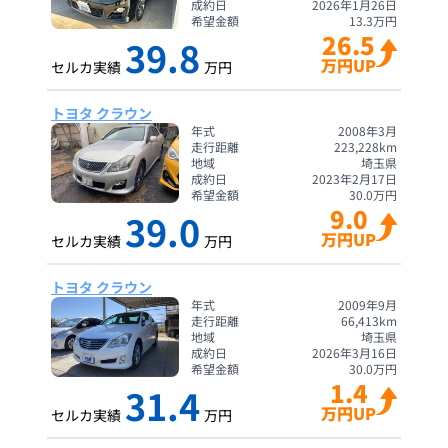
成約日
2026年1月26日
希望金額
13.3
万円
26.5
39.8
万円UP
セルカ実績
万円
トヨタ クラウン
年式
2008年3月
走行距離
223,228
km
地域
埼玉県
成約日
2023年2月17日
希望金額
30.0
万円
9.0
39.0
万円UP
セルカ実績
万円
トヨタ クラウン
年式
2009年9月
走行距離
66,413
km
地域
埼玉県
成約日
2026年3月16日
希望金額
30.0
万円
1.4
31.4
万円UP
セルカ実績
万円