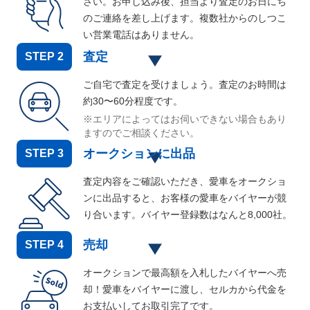
さい。お申し込み後、担当より査定のお日にち
のご連絡を差し上げます。複数社からのしつこ
い営業電話はありません。
査定
STEP
2
ご自宅で査定を受けましょう。査定のお時間は
約30〜60分程度です。
※エリアによってはお伺いできない場合もあり
ますのでご相談ください。
オークションに出品
STEP
3
査定内容をご確認いただき、愛車をオークショ
ンに出品すると、お客様の愛車をバイヤーが競
り合います。バイヤー登録数はなんと
8,000
社。
売却
STEP
4
オークションで最高額を入札したバイヤーへ売
却！愛車をバイヤーに渡し、セルカから代金を
お支払いしてお取引完了です。