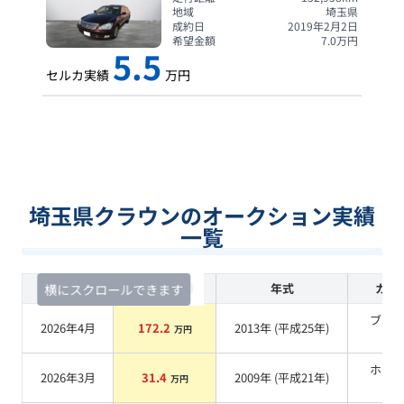
地域
埼玉県
成約日
2019年2月2日
希望金額
7.0
万円
5.5
セルカ実績
万円
埼玉県クラウンのオークション実績
一覧
査定時期
セルカ実績
年式
カラ
横にスクロールできます
ブラ
2026年4月
172.2
2013
年 (
平成25年
)
万円
系
ホワ
2026年3月
31.4
2009
年 (
平成21年
)
万円
系