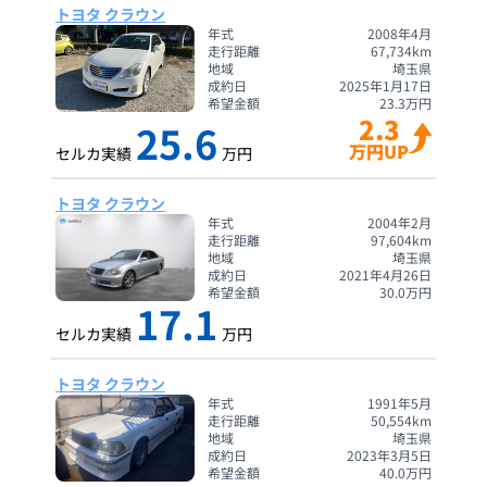
トヨタ クラウン
年式
2008年4月
走行距離
67,734
km
地域
埼玉県
成約日
2025年1月17日
希望金額
23.3
万円
2.3
25.6
万円UP
セルカ実績
万円
トヨタ クラウン
年式
2004年2月
走行距離
97,604
km
地域
埼玉県
成約日
2021年4月26日
希望金額
30.0
万円
17.1
セルカ実績
万円
トヨタ クラウン
年式
1991年5月
走行距離
50,554
km
地域
埼玉県
成約日
2023年3月5日
希望金額
40.0
万円