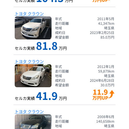
セルカ実績
万円
トヨタ クラウン
年式
2011年5月
走行距離
41,347
km
地域
埼玉県
成約日
2023年2月25日
希望金額
85.0
万円
81.8
セルカ実績
万円
トヨタ クラウン
年式
2012年1月
走行距離
59,879
km
地域
埼玉県
成約日
2024年6月28日
希望金額
30.0
万円
11.9
41.9
万円UP
セルカ実績
万円
トヨタ クラウン
年式
2008年6月
走行距離
140,658
km
地域
埼玉県