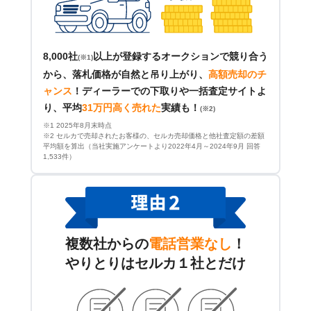
8,000社
以上が登録するオークションで競り合う
(※1)
から、落札価格が自然と吊り上がり、
高額売却のチ
ャンス
！
ディーラーでの下取りや一括査定サイトよ
り、平均
31万円高く売れた
実績も！
(※2)
※1 2025年8月末時点
※2 セルカで売却されたお客様の、セルカ売却価格と他社査定額の差額
平均額を算出（当社実施アンケートより2022年4月～2024年9月 回答
1,533件）
複数社からの
電話営業なし
！
やりとりはセルカ１社とだけ