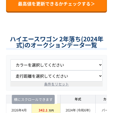
最高値を更新できるかチェックする＞
ハイエースワゴン 2年落ち(2024年
式)のオークションデータ一覧
条件をリセット
査定時期
セルカ実績
年式
カラー
横にスクロールできます
2026年4月
342.1
2024
年 (
令和6年
)
パール
万円