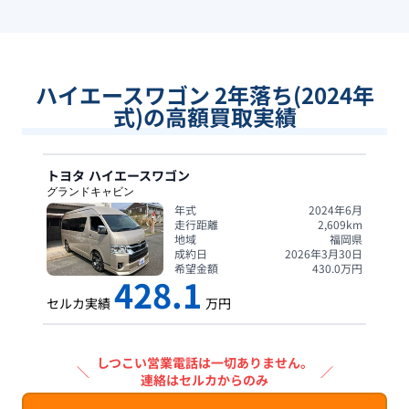
ハイエースワゴン 2年落ち(2024年
式)の高額買取実績
トヨタ
ハイエースワゴン
グランドキャビン
年式
2024年6月
走行距離
2,609
km
地域
福岡県
成約日
2026年3月30日
希望金額
430.0
万円
428.1
セルカ実績
万円
しつこい営業電話は一切ありません。
＼
／
連絡はセルカからのみ