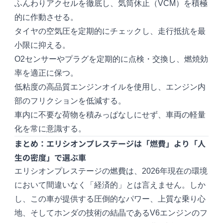
ふんわりアクセルを徹底し、気筒休止（VCM）を積極
的に作動させる。
タイヤの空気圧を定期的にチェックし、走行抵抗を最
小限に抑える。
O2センサーやプラグを定期的に点検・交換し、燃焼効
率を適正に保つ。
低粘度の高品質エンジンオイルを使用し、エンジン内
部のフリクションを低減する。
車内に不要な荷物を積みっぱなしにせず、車両の軽量
化を常に意識する。
まとめ：エリシオンプレステージは「燃費」より「人
生の密度」で選ぶ車
エリシオンプレステージの燃費は、2026年現在の環境
において間違いなく「経済的」とは言えません。しか
し、この車が提供する圧倒的なパワー、上質な乗り心
地、そしてホンダの技術の結晶であるV6エンジンのフ