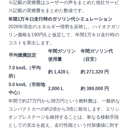
※記載の実燃費はユーザーの声をまとめた他社サービ
ス記載の実燃費をまとめた数値です。
年間1万キロ走行時のガソリン代シミュレーション
2026年現在のエネルギー情勢を反映し、ハイオクガソ
リン価格を190円/Lと仮定して、年間1万キロ走行時の
コストを算出します。
年間ガソリン
年間ガソリン代
平均燃費設定
使用量
（目安）
7.0 km/L（平均
約 1,428 L
約 271,320 円
的）
5.0 km/L（市街地
2,000 L
約 380,000 円
中心）
年間で約27万円から38万円という燃料費は、一般的な
コンパクトカーの約2倍から3倍に相当します。エリシ
オンプレステージを維持することは、単なる移動手段
としての支出を超え、走行性能という付加価値に対す