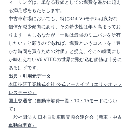
ィーリングは、単なる数値としての燃費を遥かに超え
る満足感をもたらします。
中古車市場においても、特に3.5L V6モデルは良好な
個体が減少傾向にあり、その希少性は年々高まってお
ります。もしあなたが「一度は最強のミニバンを所有
したい」と願うのであれば、燃費というコストを「豊
かな時間を買うための対価」と捉え、今この瞬間にし
か味わえないV6 VTECの世界に飛び込む価値は十分に
あるはずです。
出典・引用元データ
本田技研工業株式会社 公式アーカイブ（エリシオンプ
レステージ）
国土交通省（自動車燃費一覧・10・15モードについ
て）
一般社団法人 日本自動車販売協会連合会（新車・中古
車動向調査）