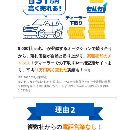
8,000社
以上が登録するオークションで競り合う
(※1)
から、落札価格が自然と吊り上がり、
高額売却のチ
ャンス
！
ディーラーでの下取りや一括査定サイトよ
り、平均
31万円高く売れた
実績も！
(※2)
※1 2025年8月末時点
※2 セルカで売却されたお客様の、セルカ売却価格と他社査定額の差額
平均額を算出（当社実施アンケートより2022年4月～2024年9月 回答
1,533件）
複数社からの
電話営業なし
！