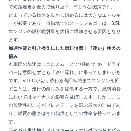
て短距離走を全力で繰り返す」**ような状態です。
止まっている物体を動かし始めるには大きなエネルギ
ーが必要であり、市街地でのストップ＆ゴーは、3.5L
エンジンの燃料噴射量を大幅に増加させる要因となり
ます。
加速性能と引き換えにした燃料消費｜「速い」ゆえの
悩み
本車両の加速は非常にスムーズで力強いため、ドライ
バーは意図せずとも「速い流れ」に乗ってしまいがち
です。VTECが切り替わる高回転域までエンジンを回
すことは、走行の楽しみを提供する一方で、燃料消費
においてはマイナスの影響を及ぼします。しかし、こ
の加速性能こそがプレステージを選ぶ最大の理由であ
り、燃費の悪さはその代償としての性格を持っていま
す。
ライバル車比較｜アルファード・エルグランドとどっ