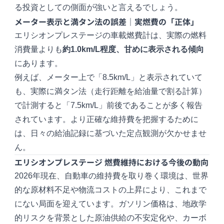
る投資としての側面が強いと言えるでしょう。
メーター表示と満タン法の誤差｜実燃費の「正体」
エリシオンプレステージの車載燃費計は、実際の燃料
消費量よりも
約1.0km/L程度、甘めに表示される傾向
にあります。
例えば、メーター上で「8.5km/L」と表示されていて
も、実際に満タン法（走行距離を給油量で割る計算）
で計測すると「7.5km/L」前後であることが多く報告
されています。より正確な維持費を把握するために
は、日々の給油記録に基づいた定点観測が欠かせませ
ん。
エリシオンプレステージ 燃費維持における今後の動向
2026年現在、自動車の維持費を取り巻く環境は、世界
的な原材料不足や物流コストの上昇により、これまで
にない局面を迎えています。ガソリン価格は、地政学
的リスクを背景とした原油供給の不安定化や、カーボ