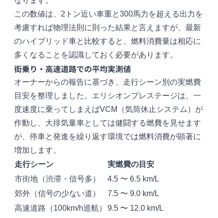
なります。
この数値は、2トン近い車重と300馬力を超える出力を
考慮すれば物理法則に則った結果と言えますが、最新
のハイブリッド車と比較すると、燃料消費量は相応に
多くなることを認識しておく必要があります。
街乗り・高速道路での平均実測値
オーナーからの報告に基づき、走行シーン別の実燃費
目安を整理しました。エリシオンプレステージは、一
度速度に乗ってしまえばVCM（気筒休止システム）が
作動し、大排気量車としては健闘する燃費を見せます
が、停車と発進を繰り返す環境では燃料消費が顕著に
増加します。
走行シーン
実燃費の目安
市街地（渋滞・信号多）
4.5 〜 6.5 km/L
郊外（信号の少ない道）
7.5 〜 9.0 km/L
高速道路（100km/h巡航）
9.5 〜 12.0 km/L