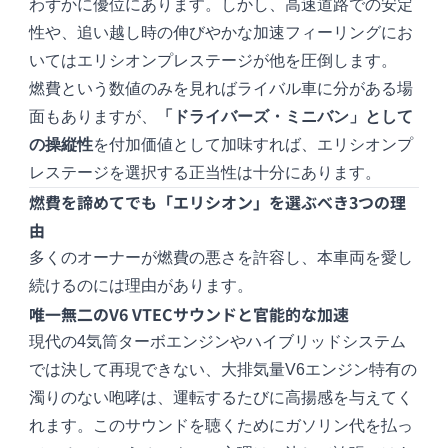
わずかに優位にあります。しかし、高速道路での安定
性や、追い越し時の伸びやかな加速フィーリングにお
いてはエリシオンプレステージが他を圧倒します。
燃費という数値のみを見ればライバル車に分がある場
面もありますが、
「ドライバーズ・ミニバン」として
の操縦性
を付加価値として加味すれば、エリシオンプ
レステージを選択する正当性は十分にあります。
燃費を諦めてでも「エリシオン」を選ぶべき3つの理
由
多くのオーナーが燃費の悪さを許容し、本車両を愛し
続けるのには理由があります。
唯一無二のV6 VTECサウンドと官能的な加速
現代の4気筒ターボエンジンやハイブリッドシステム
では決して再現できない、大排気量V6エンジン特有の
濁りのない咆哮は、運転するたびに高揚感を与えてく
れます。このサウンドを聴くためにガソリン代を払っ