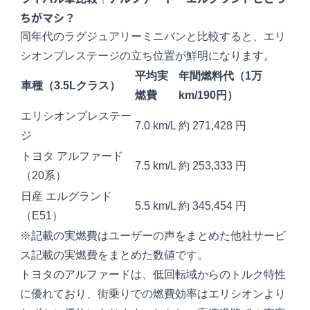
ちがマシ？
同年代のラグジュアリーミニバンと比較すると、エリ
シオンプレステージの立ち位置が鮮明になります。
平均実
年間燃料代（1万
車種（3.5Lクラス）
燃費
km/190円）
エリシオンプレステー
7.0 km/L
約 271,428 円
ジ
トヨタ
アルファード
7.5 km/L
約 253,333 円
（20系）
日産
エルグランド
5.5 km/L
約 345,454 円
（E51）
※記載の実燃費はユーザーの声をまとめた他社サービ
ス記載の実燃費をまとめた数値です。
トヨタのアルファードは、低回転域からのトルク特性
に優れており、街乗りでの燃費効率はエリシオンより