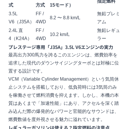
指定燃料
式
方式
15モード）
3.5L
FF /
無鉛プレミ
8.2 〜 8.8 km/L
V6（J35A）
4WD
アム
2.4L 直
FF /
無鉛レギュ
10.2 km/L
4（K24A）
4WD
ラー
プレステージ専用「J35A」3.5L V6エンジンの実力
最高出力300馬力を誇るこのエンジンは、燃費効率を
追求した現代のダウンサイジングターボとは対極に位
置する設計です。
VCM（Variable Cylinder Management）という気筒休
止システムを搭載しており、低負荷時には3気筒のみ
を稼働させて燃料消費を抑えます。しかし、本機の本
質はあくまで「加速性能」にあり、アクセルを深く踏
み込んだ際の爆発的なパワーと官能的なサウンドは、
燃費数値を度外視させる魅力に溢れています。
レギュラーガソリンは使える？指定燃料の注意点