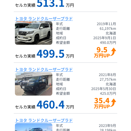
513.1
セルカ実績
万円
トヨタ ランドクルーザープラド
年式
2019年11月
走行距離
61,197
km
地域
北海道
成約日
2025年9月1日
希望金額
490.0
万円
9.5
499.5
万円UP
セルカ実績
万円
トヨタ ランドクルーザープラド
年式
2021年8月
走行距離
27,757
km
地域
北海道
成約日
2025年5月30日
希望金額
425.0
万円
35.4
460.4
万円UP
セルカ実績
万円
トヨタ ランドクルーザープラド
年式
2023年9月
走行距離
28,198
km