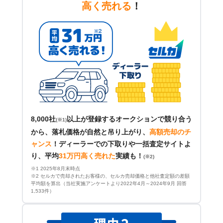
高く売れる
！
8,000社
以上が登録するオークションで競り合う
(※1)
から、落札価格が自然と吊り上がり、
高額売却のチ
ャンス
！
ディーラーでの下取りや一括査定サイトよ
り、平均
31万円高く売れた
実績も！
(※2)
※1 2025年8月末時点
※2 セルカで売却されたお客様の、セルカ売却価格と他社査定額の差額
平均額を算出（当社実施アンケートより2022年4月～2024年9月 回答
1,533件）