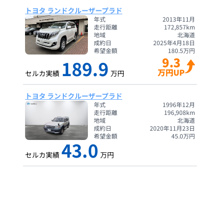
トヨタ ランドクルーザープラド
年式
2013年11月
走行距離
172,857
km
地域
北海道
成約日
2025年4月18日
希望金額
180.5
万円
9.3
189.9
万円UP
セルカ実績
万円
トヨタ ランドクルーザープラド
年式
1996年12月
走行距離
196,908
km
地域
北海道
成約日
2020年11月23日
希望金額
45.0
万円
43.0
セルカ実績
万円