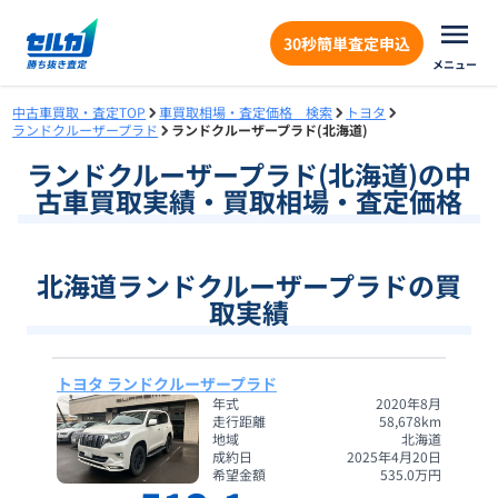
30秒簡単査定申込
メニュー
中古車買取・査定TOP
車買取相場・査定価格 検索
トヨタ
ランドクルーザープラド
ランドクルーザープラド(北海道)
ランドクルーザープラド
(
北海道
)の中
古車買取実績・買取相場・査定価格
北海道ランドクルーザープラドの買
取実績
トヨタ ランドクルーザープラド
年式
2020年8月
走行距離
58,678
km
地域
北海道
成約日
2025年4月20日
希望金額
535.0
万円