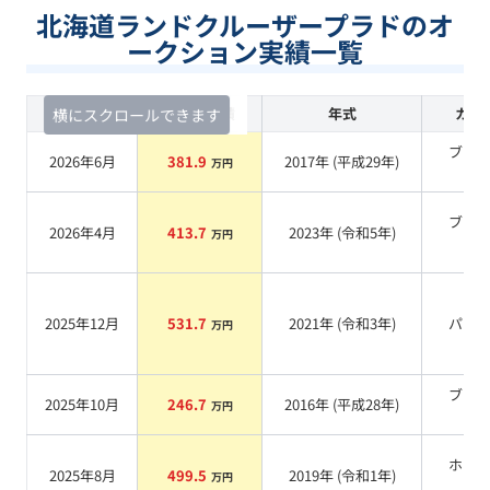
北海道ランドクルーザープラドのオ
ークション実績一覧
査定時期
セルカ実績
年式
カラ
横にスクロールできます
ブラ
2026年6月
381.9
2017
年 (
平成29年
)
万円
系
ブラ
2026年4月
413.7
2023
年 (
令和5年
)
万円
系
2025年12月
531.7
2021
年 (
令和3年
)
パー
万円
ブラ
2025年10月
246.7
2016
年 (
平成28年
)
万円
系
ホワ
2025年8月
499.5
2019
年 (
令和1年
)
万円
系