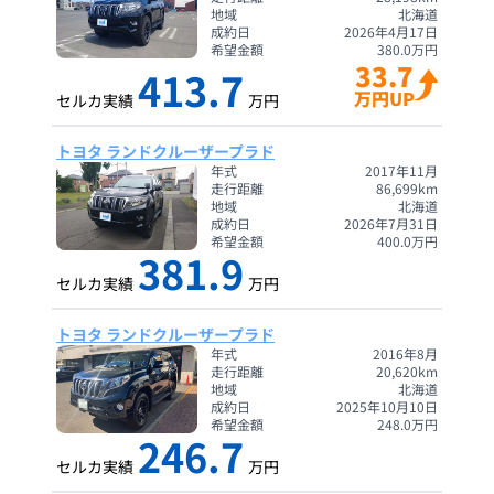
地域
北海道
成約日
2026年4月17日
希望金額
380.0
万円
33.7
413.7
万円UP
セルカ実績
万円
トヨタ ランドクルーザープラド
年式
2017年11月
走行距離
86,699
km
地域
北海道
成約日
2026年7月31日
希望金額
400.0
万円
381.9
セルカ実績
万円
トヨタ ランドクルーザープラド
年式
2016年8月
走行距離
20,620
km
地域
北海道
成約日
2025年10月10日
希望金額
248.0
万円
246.7
セルカ実績
万円