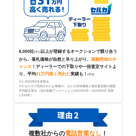
8,000社
以上が登録するオークションで競り合う
(※1)
から、落札価格が自然と吊り上がり、
高額売却のチ
ャンス
！
ディーラーでの下取りや一括査定サイトよ
り、平均
31万円高く売れた
実績も！
(※2)
※1 2025年8月末時点
※2 セルカで売却されたお客様の、セルカ売却価格と他社査定額の差額
平均額を算出（当社実施アンケートより2022年4月～2024年9月 回答
1,533件）
複数社からの
電話営業なし
！