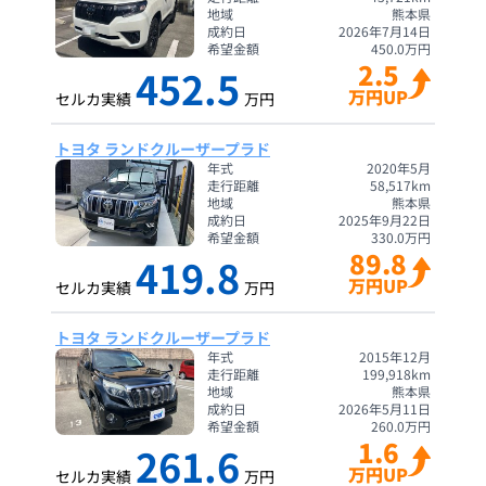
地域
熊本県
成約日
2026年7月14日
希望金額
450.0
万円
2.5
452.5
万円UP
セルカ実績
万円
トヨタ ランドクルーザープラド
年式
2020年5月
走行距離
58,517
km
地域
熊本県
成約日
2025年9月22日
希望金額
330.0
万円
89.8
419.8
万円UP
セルカ実績
万円
トヨタ ランドクルーザープラド
年式
2015年12月
走行距離
199,918
km
地域
熊本県
成約日
2026年5月11日
希望金額
260.0
万円
1.6
261.6
万円UP
セルカ実績
万円