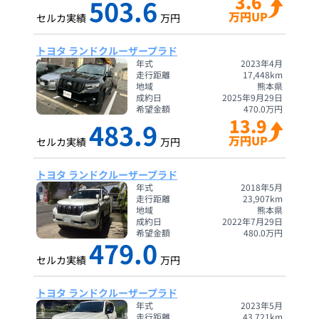
3.6
503.6
万円UP
セルカ実績
万円
トヨタ ランドクルーザープラド
年式
2023年4月
走行距離
17,448
km
地域
熊本県
成約日
2025年9月29日
希望金額
470.0
万円
13.9
483.9
万円UP
セルカ実績
万円
トヨタ ランドクルーザープラド
年式
2018年5月
走行距離
23,907
km
地域
熊本県
成約日
2022年7月29日
希望金額
480.0
万円
479.0
セルカ実績
万円
トヨタ ランドクルーザープラド
年式
2023年5月
走行距離
43,721
km