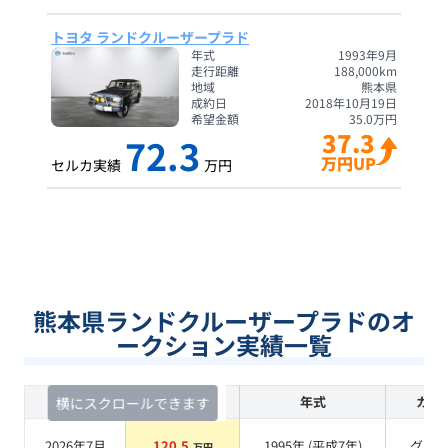
トヨタ ランドクルーザープラド
年式
1993年9月
走行距離
188,000
km
地域
熊本県
成約日
2018年10月19日
希望金額
35.0
万円
37.3
72.3
万円UP
セルカ実績
万円
熊本県ランドクルーザープラドのオ
ークション実績一覧
査定時期
セルカ実績
年式
カラ
横にスクロールできます
2026年7月
120.5
1995
年 (
平成7年
)
グレ
万円