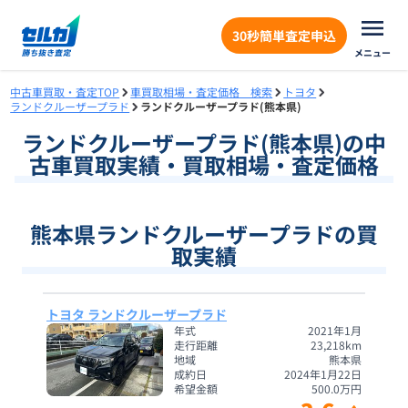
30秒簡単査定申込
メニュー
中古車買取・査定TOP
車買取相場・査定価格 検索
トヨタ
ランドクルーザープラド
ランドクルーザープラド(熊本県)
ランドクルーザープラド
(
熊本県
)の中
古車買取実績・買取相場・査定価格
熊本県ランドクルーザープラドの買
取実績
トヨタ ランドクルーザープラド
年式
2021年1月
走行距離
23,218
km
地域
熊本県
成約日
2024年1月22日
希望金額
500.0
万円