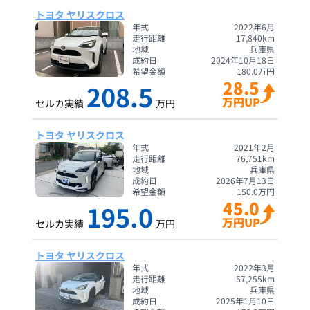
トヨタ ヤリスクロス
年式
2022年6月
走行距離
17,840
km
地域
兵庫県
成約日
2024年10月18日
希望金額
180.0
万円
28.5
208.5
万円UP
セルカ実績
万円
トヨタ ヤリスクロス
年式
2021年2月
走行距離
76,751
km
地域
兵庫県
成約日
2026年7月13日
希望金額
150.0
万円
45.0
195.0
万円UP
セルカ実績
万円
トヨタ ヤリスクロス
年式
2022年3月
走行距離
57,255
km
地域
兵庫県
成約日
2025年1月10日