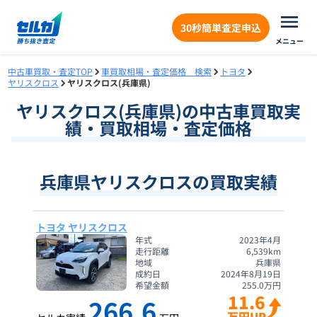
30秒簡単査定申込
メニュー
中古車買取・査定TOP
車買取相場・査定価格 検索
トヨタ
ヤリスクロス
ヤリスクロス(兵庫県)
ヤリスクロス
(
兵庫県
)の中古車買取実
績・買取相場・査定価格
兵庫県ヤリスクロスの買取実績
トヨタ ヤリスクロス
年式
2023年4月
走行距離
6,539
km
地域
兵庫県
成約日
2024年8月19日
希望金額
255.0
万円
11.6
266.6
万円UP