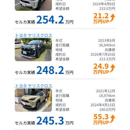
成約日
2024年4月8日
希望金額
233.0
万円
21.2
254.2
万円UP
セルカ実績
万円
トヨタ ヤリスクロス
年式
2023年8月
走行距離
36,940
km
地域
兵庫県
成約日
2026年7月20日
希望金額
223.3
万円
24.9
248.2
万円UP
セルカ実績
万円
トヨタ ヤリスクロス
年式
2021年12月
走行距離
18,974
km
地域
兵庫県
成約日
2024年4月15日
希望金額
190.0
万円
55.3
245.3
万円UP
セルカ実績
万円