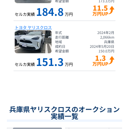
希望金額
173.3
万円
11.5
184.8
万円UP
セルカ実績
万円
トヨタ ヤリスクロス
年式
2024年2月
走行距離
2,066
km
地域
兵庫県
成約日
2024年5月20日
希望金額
150.0
万円
1.3
151.3
万円UP
セルカ実績
万円
兵庫県ヤリスクロスのオークション
実績一覧