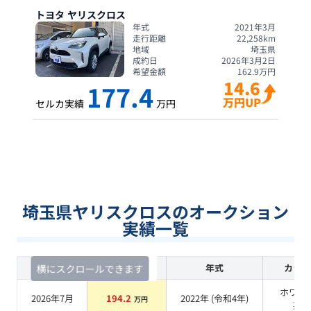
トヨタ
ヤリスクロス
年式
2021年3月
走行距離
22,258
km
地域
埼玉県
成約日
2026年3月2日
希望金額
162.9
万円
14.6
177.4
万円UP
セルカ実績
万円
埼玉県ヤリスクロスのオークション
実績一覧
査定時期
セルカ実績
年式
カラー
横にスクロールできます
ホワイ
2026年7月
194.2
2022
年 (
令和4年
)
万円
系