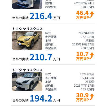
成約日
2025年2月24日
希望金額
170.0
万円
46.4
216.4
万円UP
セルカ実績
万円
トヨタ
ヤリスクロス
年式
2022年10月
走行距離
27,613
km
地域
埼玉県
成約日
2025年10月27日
希望金額
200.0
万円
10.7
210.7
万円UP
セルカ実績
万円
トヨタ
ヤリスクロス
年式
2022年9月
走行距離
35,141
km
地域
埼玉県
成約日
2026年7月17日
希望金額
163.3
万円
30.9
194.2
万円UP
セルカ実績
万円