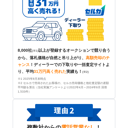
8,000社
以上が登録するオークションで競り合う
(※1)
から、落札価格が自然と吊り上がり、
高額売却のチ
ャンス
！
ディーラーでの下取りや一括査定サイトよ
り、平均
31万円高く売れた
実績も！
(※2)
※1 2025年8月末時点
※2 セルカで売却されたお客様の、セルカ売却価格と他社査定額の差額
平均額を算出（当社実施アンケートより2022年4月～2024年9月 回答
1,533件）
複数社からの
電話営業なし
！