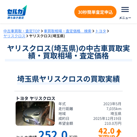
30秒簡単査定申込
メニュー
中古車買取・査定TOP
車買取相場・査定価格 検索
トヨタ
ヤリスクロス
ヤリスクロス(埼玉県)
ヤリスクロス
(
埼玉県
)の中古車買取実
績・買取相場・査定価格
埼玉県ヤリスクロスの買取実績
トヨタ
ヤリスクロス
年式
2023年5月
走行距離
7,035
km
地域
埼玉県
成約日
2025年12月19日
希望金額
210.0
万円
42.0
252.0
万円UP