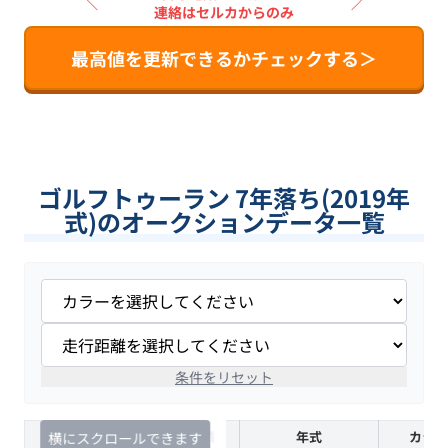
＼
／
連絡はセルカからのみ
最高値を更新できるかチェックする＞
ゴルフトゥーラン 7年落ち(2019年
式)のオークションデータ一覧
条件をリセット
査定時期
セルカ実績
年式
カラー
横にスクロールできます