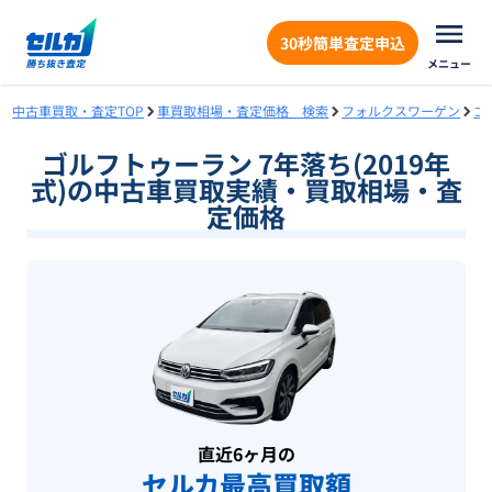
30秒簡単査定申込
メニュー
中古車買取・査定TOP
車買取相場・査定価格 検索
フォルクスワーゲン
ゴ
ゴルフトゥーラン 7年落ち(2019年
式)の中古車買取実績・買取相場・査
定価格
直近6ヶ月の
セルカ最高買取額