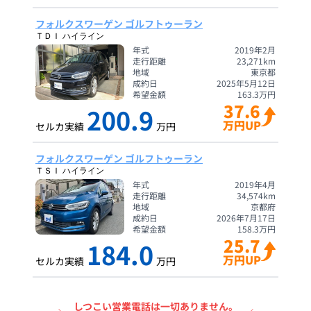
フォルクスワーゲン ゴルフトゥーラン
ＴＤＩ ハイライン
年式
2019年2月
走行距離
23,271
km
地域
東京都
成約日
2025年5月12日
希望金額
163.3
万円
37.6
200.9
万円UP
セルカ実績
万円
フォルクスワーゲン ゴルフトゥーラン
ＴＳＩ ハイライン
年式
2019年4月
走行距離
34,574
km
地域
京都府
成約日
2026年7月17日
希望金額
158.3
万円
25.7
184.0
万円UP
セルカ実績
万円
しつこい営業電話は一切ありません。