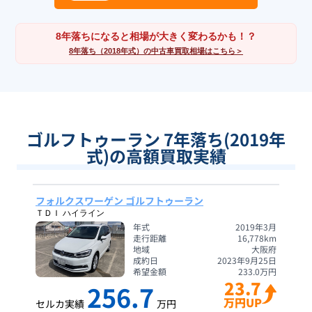
8年落ちになると相場が大きく変わるかも！？
8年落ち（2018年式）の中古車買取相場はこちら＞
ゴルフトゥーラン 7年落ち(2019年
式)の高額買取実績
フォルクスワーゲン ゴルフトゥーラン
ＴＤＩ ハイライン
年式
2019年3月
走行距離
16,778
km
地域
大阪府
成約日
2023年9月25日
希望金額
233.0
万円
23.7
256.7
万円UP
セルカ実績
万円