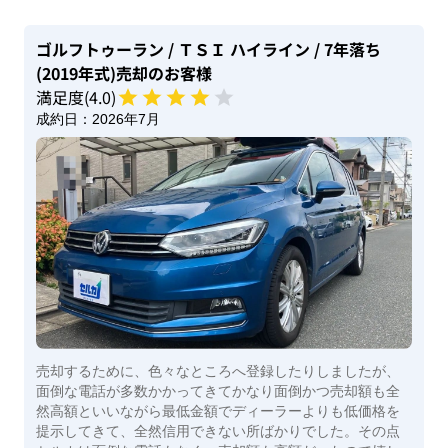
ゴルフトゥーラン
/ ＴＳＩ ハイライン
/ 7年落ち
(2019年式)
売却のお客様
満足度(
4
.0)
成約日：
2026年7月
売却するために、色々なところへ登録したりしましたが、
面倒な電話が多数かかってきてかなり面倒かつ売却額も全
然高額といいながら最低金額でディーラーよりも低価格を
提示してきて、全然信用できない所ばかりでした。その点