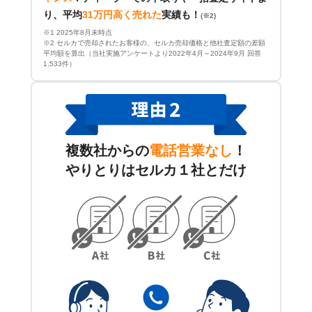
り、平均
31万円高く売れた
実績も！
(※2)
※1 2025年8月末時点
※2 セルカで売却されたお客様の、セルカ売却価格と他社査定額の差額
平均額を算出（当社実施アンケートより2022年4月～2024年9月 回答
1,533件）
複数社からの
電話営業なし
！
やりとりはセルカ１社とだけ