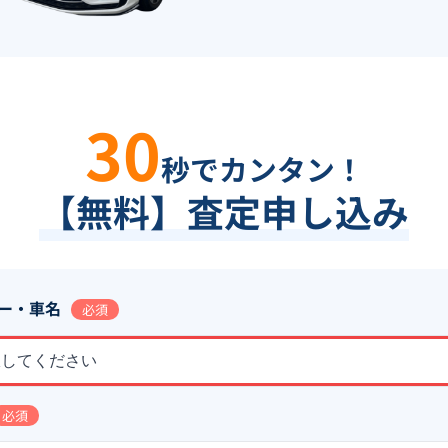
30
秒でカンタン！
【無料】査定申し込み
ー・車名
必須
択してください
必須