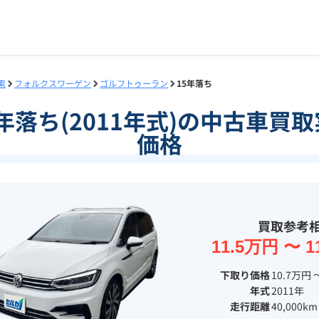
索
フォルクスワーゲン
ゴルフトゥーラン
15年落ち
年落ち(2011年式)の中古車
価格
買取参考
11.5万円 〜 1
下取り価格
10.7万円 
年式
2011年
走行距離
40,000km