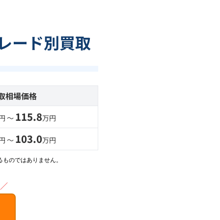
グレード別買取
取相場価格
115.8
円 〜
万円
103.0
円 〜
万円
るものではありません。
／