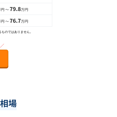
79.8
万円 〜
万円
76.7
万円 〜
万円
るものではありません。
／
相場