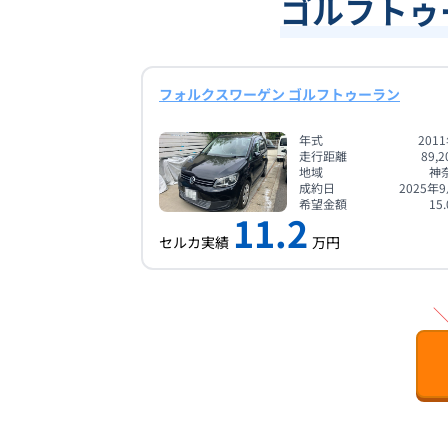
ゴルフトゥー
フォルクスワーゲン ゴルフトゥーラン
年式
201
走行距離
89,2
地域
神
成約日
2025年
希望金額
15.
11.2
セルカ実績
万円