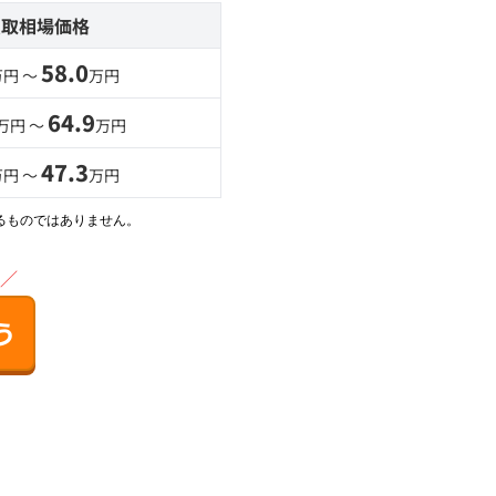
買取相場価格
58.0
万円 〜
万円
64.9
万円 〜
万円
47.3
万円 〜
万円
るものではありません。
／
う