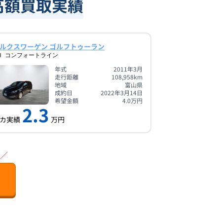
の高額買取実績
ルクスワーゲン ゴルフトゥーラン
Ｉ コンフォートライン
年式
2011年3月
走行距離
108,958
km
地域
富山県
成約日
2022年3月14日
希望金額
4.0
万円
2.3
カ実績
万円
／