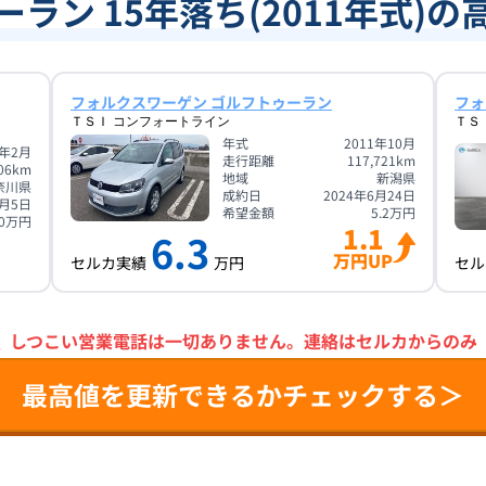
ラン 15年落ち(2011年式)
フォルクスワーゲン ゴルフトゥーラン
フォ
ＴＳＩ コンフォートライン
ＴＳ
年式
2011年10月
1年2月
走行距離
117,721
km
06
km
地域
新潟県
奈川県
成約日
2024年6月24日
9月5日
希望金額
5.2
万円
0
万円
1.1
6.3
万円UP
セルカ実績
万円
セル
＼
しつこい営業電話は一切ありません。
連絡はセルカからのみ
最高値を更新できるかチェックする＞