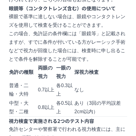
眼鏡等（コンタクトレンズ含む）の使用について
裸眼で基準に達しない場合は、眼鏡やコンタクトレン
ズを使用して検査を受けることができます。
この場合、免許証の条件欄には「眼鏡等」と記載され
ますが、すでに条件が付いている方がレーシック手術
などで視力が回復した場合には、検査時に申し出るこ
とで条件を解除することが可能です。
両眼の
一眼の
免許の種類
深視力検査
視力
視力
普通・二
各0.3以
0.7以上
なし
輪・大特
上
中型・大
各0.5以
あり（3回の平均誤差
0.8以上
型・二種
上
2cm以内）
視力検査で実施される2つのテスト内容
免許センターや警察署で行われる視力検査には、主に