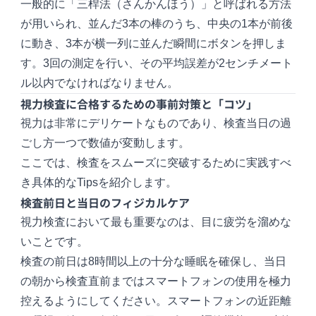
一般的に「三桿法（さんかんほう）」と呼ばれる方法
が用いられ、並んだ3本の棒のうち、中央の1本が前後
に動き、3本が横一列に並んだ瞬間にボタンを押しま
す。3回の測定を行い、その平均誤差が2センチメート
ル以内でなければなりません。
視力検査に合格するための事前対策と「コツ」
視力は非常にデリケートなものであり、検査当日の過
ごし方一つで数値が変動します。
ここでは、検査をスムーズに突破するために実践すべ
き具体的なTipsを紹介します。
検査前日と当日のフィジカルケア
視力検査において最も重要なのは、目に疲労を溜めな
いことです。
検査の前日は8時間以上の十分な睡眠を確保し、当日
の朝から検査直前まではスマートフォンの使用を極力
控えるようにしてください。スマートフォンの近距離