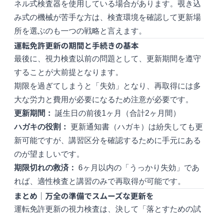
ネル式検査器を使用している場合があります。覗き込
み式の機械が苦手な方は、検査環境を確認して更新場
所を選ぶのも一つの戦略と言えます。
運転免許更新の期間と手続きの基本
最後に、視力検査以前の問題として、更新期間を遵守
することが大前提となります。
期限を過ぎてしまうと「失効」となり、再取得には多
大な労力と費用が必要になるため注意が必要です。
更新期間：
誕生日の前後1ヶ月（合計2ヶ月間）
ハガキの役割：
更新通知書（ハガキ）は紛失しても更
新可能ですが、講習区分を確認するために手元にある
のが望ましいです。
期限切れの救済：
6ヶ月以内の「うっかり失効」であ
れば、適性検査と講習のみで再取得が可能です。
まとめ｜万全の準備でスムーズな更新を
運転免許更新の視力検査は、決して「落とすための試