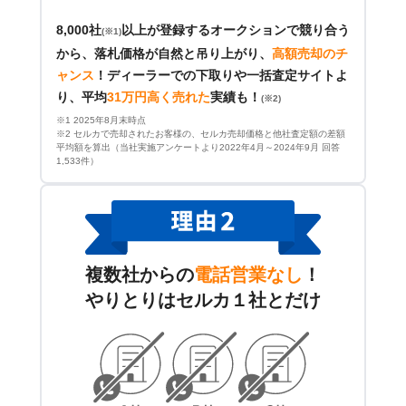
8,000社
以上が登録するオークションで競り合う
(※1)
から、落札価格が自然と吊り上がり、
高額売却のチ
ャンス
！
ディーラーでの下取りや一括査定サイトよ
り、平均
31万円高く売れた
実績も！
(※2)
※1 2025年8月末時点
※2 セルカで売却されたお客様の、セルカ売却価格と他社査定額の差額
平均額を算出（当社実施アンケートより2022年4月～2024年9月 回答
1,533件）
複数社からの
電話営業なし
！
やりとりはセルカ１社とだけ