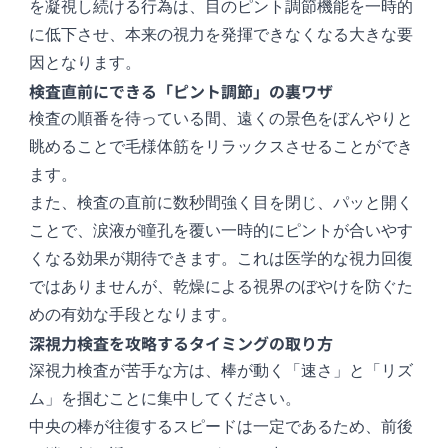
を凝視し続ける行為は、目のピント調節機能を一時的
に低下させ、本来の視力を発揮できなくなる大きな要
因となります。
検査直前にできる「ピント調節」の裏ワザ
検査の順番を待っている間、遠くの景色をぼんやりと
眺めることで毛様体筋をリラックスさせることができ
ます。
また、検査の直前に数秒間強く目を閉じ、パッと開く
ことで、涙液が瞳孔を覆い一時的にピントが合いやす
くなる効果が期待できます。これは医学的な視力回復
ではありませんが、乾燥による視界のぼやけを防ぐた
めの有効な手段となります。
深視力検査を攻略するタイミングの取り方
深視力検査が苦手な方は、棒が動く「速さ」と「リズ
ム」を掴むことに集中してください。
中央の棒が往復するスピードは一定であるため、前後