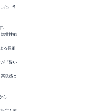
ました。各
す。
、燃費性能
による長距
アが「酔い
、高級感と
から、
格設定も戦