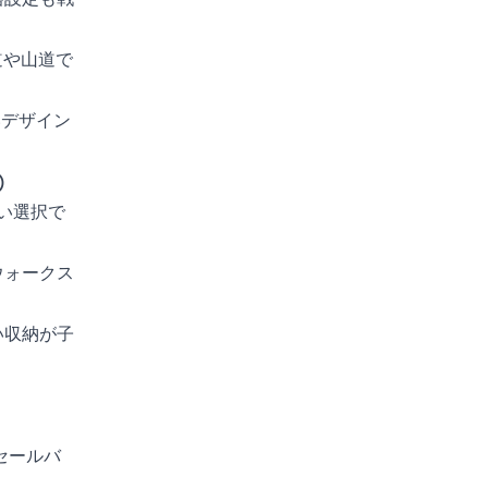
道や山道で
いデザイン
）
い選択で
ウォークス
い収納が子
セールバ