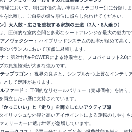
年の市場において、特に評価の高い車種をカテゴリー別に分類し
性を比較し、ご自身の優先順位に照らし合わせてください。
ン】大人数・広さを重視する家族の王道（7人・8人乗り）
は、圧倒的な室内空間と多彩なシートアレンジが最大の魅力で
ア
／
ヴォクシー
：
ハイブリッドシステムの効率が極めて高く
能のバランスにおいて頂点に君臨します。
ナ
：
第2世代e-POWERによる静粛性と、プロパイロット2.0
ブの負担軽減が大きな強みです。
テップワゴン
：
視界の良さと、シンプルかつ上質なインテリ
」として定評があります。
ルファード
：
圧倒的なリセールバリュー（売却価格）を誇り
を両立したい層に支持されています。
】「かっこいい」と「走り」を両立したいアクティブ派
タイリッシュな外観と高いアイポイントによる運転のしやすさ
ファミリーカーに選ぶ世帯が急増しています。
ローラクロス
：
必要十分なサイズと高い燃費性能を備え、価