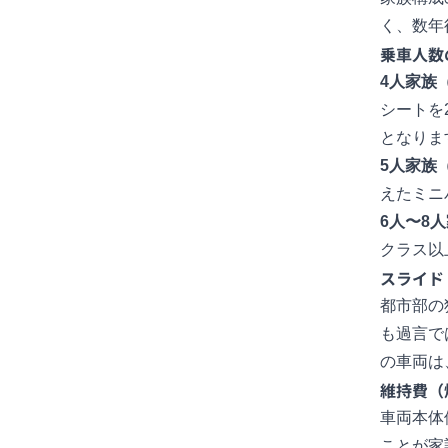
く、数年
乗車人数
4人家族
シートを
となりま
5人家族
えたミニ
6人〜8
クラス以
スライド
都市部の
も過言で
の車両は
維持費（
車両本体
ことが家