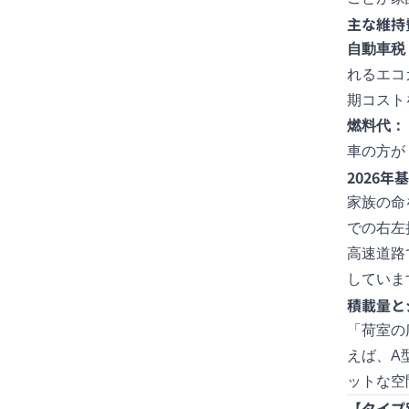
主な維持
自動車税
れるエコ
期コスト
燃料代：
車の方が
2026
家族の命
での右左
高速道路
していま
積載量と
「荷室の
えば、A
ットな空
【タイプ