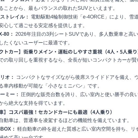
ることから、最もバランスの取れたSUVといえます。
ストレイル
：
電動駆動4輪制御技術「e-4ORCE」により、雪
安心して過ごせる安定感を提供します。
-80：
2026年注目の3列シートSUVであり、多人数乗車と高
したくないユーザーに最適です。
クトカー】街乗りメイン・運転のしやすさ重視（4人・5人乗り
での取り回しを重視するなら、全長が短いコンパクトカーが賢
リオ
：
コンパクトなサイズながら後席スライドドアを備え、
る車内移動が可能な「小さなミニバン」です。
ーミー
：
圧倒的な販売台数を誇り、広い室内と使い勝手の良
から絶大な支持を得ています。
車】コスパ最強！セカンドカーにも最適（4人乗り）
自動車は、普通車を凌駕するほどの機能性を備えています。
-BOX
：
軽自動車の枠を超えた質感と広い室内空間を持ち、リ
極めて高い一台です。