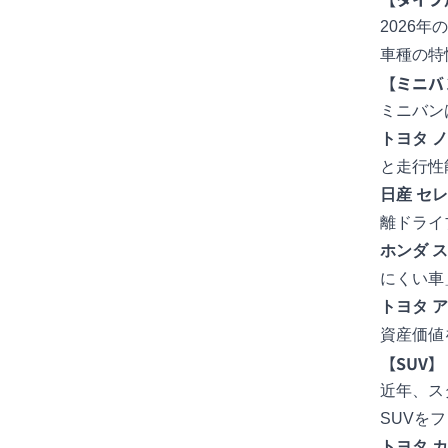
2026
車種の特
【ミニバ
ミニバン
トヨタ
ノ
と走行性
日産
セレ
離ドライ
ホンダ
ス
にくい車
トヨタ
ア
資産価値
【SUV
近年、ス
SUVを
トヨタ
カ