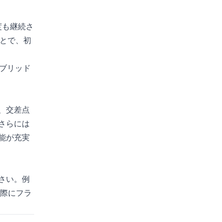
度も継続さ
ことで、初
ブリッド
、交差点
さらには
能が充実
さい。例
た際にフラ