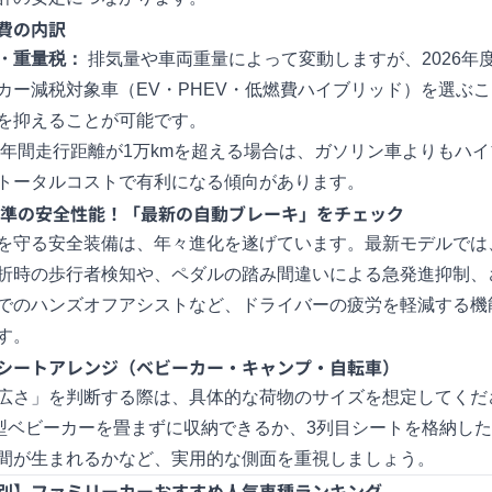
費の内訳
・重量税：
排気量や車両重量によって変動しますが、2026年
カー減税対象車（EV・PHEV・低燃費ハイブリッド）を選ぶ
を抑えることが可能です。
年間走行距離が1万kmを超える場合は、ガソリン車よりもハイ
トータルコストで有利になる傾向があります。
年基準の安全性能！「最新の自動ブレーキ」をチェック
を守る安全装備は、年々進化を遂げています。最新モデルでは
折時の歩行者検知や、ペダルの踏み間違いによる急発進抑制、
でのハンズオフアシストなど、ドライバーの疲労を軽減する機
す。
シートアレンジ（ベビーカー・キャンプ・自転車）
広さ」を判断する際は、具体的な荷物のサイズを想定してくだ
型ベビーカーを畳まずに収納できるか、3列目シートを格納し
間が生まれるかなど、実用的な側面を重視しましょう。
別】ファミリーカーおすすめ人気車種ランキング