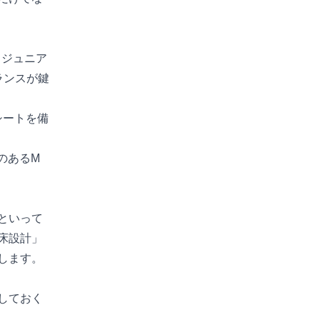
、ジュニア
ランスが鍵
シートを備
のあるM
といって
床設計」
します。
しておく