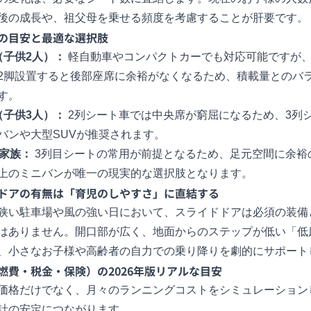
後の成長や、祖父母を乗せる頻度を考慮することが肝要です。
の目安と最適な選択肢
（子供2人）：
軽自動車やコンパクトカーでも対応可能ですが
2脚設置すると後部座席に余裕がなくなるため、積載量とのバ
す。
（子供3人）：
2列シート車では中央席が窮屈になるため、3列
バンや大型SUVが推奨されます。
人家族：
3列目シートの常用が前提となるため、足元空間に余裕
上のミニバンが唯一の現実的な選択肢となります。
ドアの有無は「育児のしやすさ」に直結する
狭い駐車場や風の強い日において、スライドドアは必須の装備
はありません。開口部が広く、地面からのステップが低い「低
、小さなお子様や高齢者の自力での乗り降りを劇的にサポート
燃費・税金・保険）の2026年版リアルな目安
価格だけでなく、月々のランニングコストをシミュレーション
計の安定につながります。