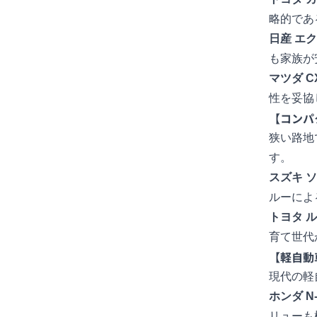
略的であ
日産
エク
も家族が
マツダ CX
性を妥協
【コンパ
狭い路地
す。
スズキ
ソ
ルーによ
トヨタ
ル
育て世代
【軽自動
現代の軽
ホンダ
N
リューも