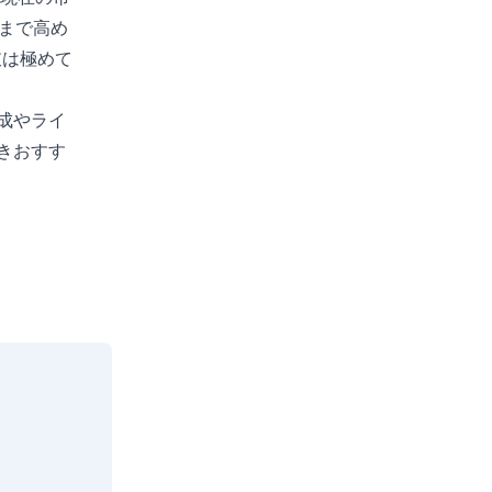
まで高め
肢は極めて
成やライ
きおすす