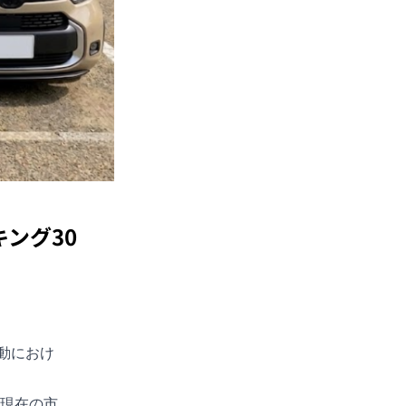
ング30
動におけ
年現在の市