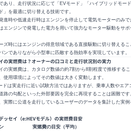
であり、走行状況に応じて「EVモード」「ハイブリッドモー
ド」を最適に切り替える技術です。
発進時や低速走行時はエンジンを停止して電気モーターのみで
はエンジンで発電した電力を用いて強力なモーター駆動をサポ
ーズ時にはエンジンの得意領域である直接駆動に切り替えるこ
バンでありながら小型車に匹敵する熱効率を実現しています。
イの実燃費は？オーナーの口コミと走行状況別の実力
イの実燃費は、カタログ数値の約7割から8割程度で推移するこ
、使用環境によってその数値は大きく変動します。
モードは実走行に近い試験方法ではありますが、乗車人数やエア
道路の勾配といった外部要因を完全に再現することは困難です
、実際に公道を走行しているユーザーのデータを集計した実例
デッセイ（e:HEVモデル）の実燃費目安
ン
実燃費の目安（平均）