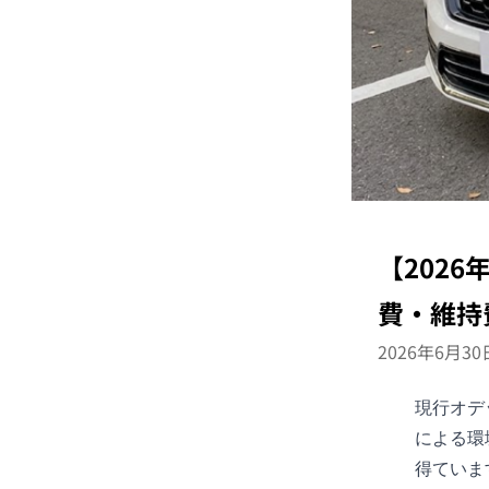
【202
費・維持
2026年6月30
現行
オデ
による環
得ていま