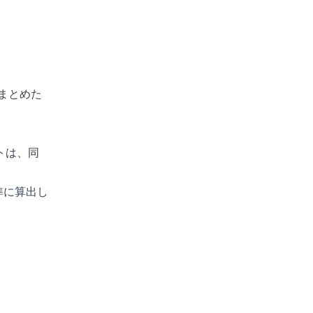
まとめた
トは、同
基準に算出し