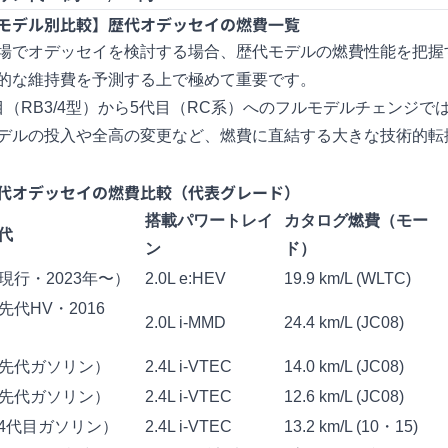
モデル別比較】歴代オデッセイの燃費一覧
場でオデッセイを検討する場合、歴代モデルの燃費性能を把握
的な維持費を予測する上で極めて重要です。
目（RB3/4型）から5代目（RC系）へのフルモデルチェンジで
デルの投入や全高の変更など、燃費に直結する大きな技術的転
代オデッセイの燃費比較（代表グレード）
搭載パワートレイ
カタログ燃費（モー
代
ン
ド）
現行・2023年〜）
2.0L e:HEV
19.9 km/L (WLTC)
先代HV・2016
2.0L i-MMD
24.4 km/L (JC08)
（先代ガソリン）
2.4L i-VTEC
14.0 km/L (JC08)
（先代ガソリン）
2.4L i-VTEC
12.6 km/L (JC08)
（4代目ガソリン）
2.4L i-VTEC
13.2 km/L (10・15)