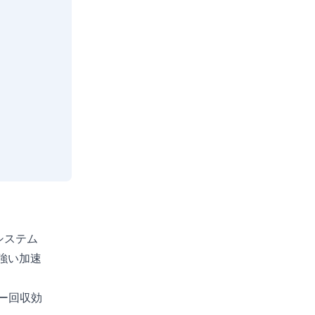
システム
強い加速
ー回収効