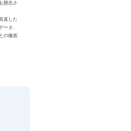
も懸念さ
見直した
データ、
との徹底