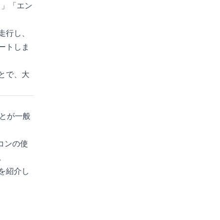
ド」「エン
走行し、
ートしま
とで、大
とが一般
コンの使
。
を紹介し