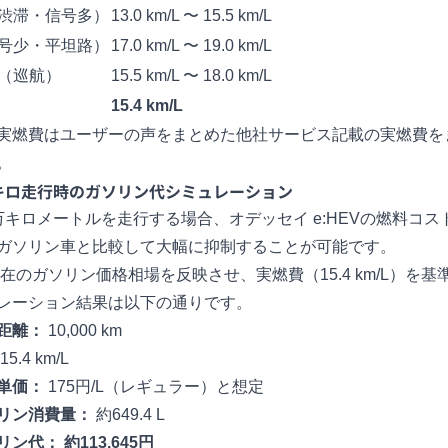
渋滞・信号多）
13.0 km/L 〜 15.5 km/L
号少・平坦路）
17.0 km/L 〜 19.0 km/L
（巡航）
15.5 km/L 〜 18.0 km/L
15.4 km/L
実燃費はユーザーの声をまとめた他社サービス記載の実燃費を
。
キロ走行時のガソリン代シミュレーション
万キロメートルを走行する場合、オデッセイ e:HEVの燃料コス
ガソリン車と比較して大幅に抑制することが可能です。
現在のガソリン価格相場を反映させ、実燃費（15.4 km/L）を
レーション結果は以下の通りです。
距離：
10,000 km
15.4 km/L
単価：
175円/L（レギュラー）と想定
リン消費量：
約649.4 L
リン代：
約113,645円