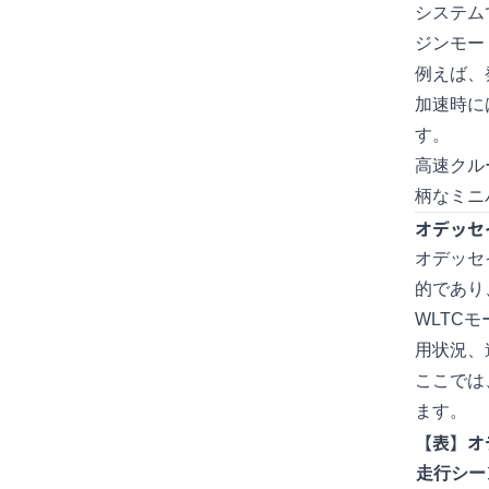
システム
ジンモー
例えば、
加速時に
す。
高速クル
柄なミニ
オデッセ
オデッセ
的であり
WLTC
用状況、
ここでは
ます。
【表】オ
走行シー