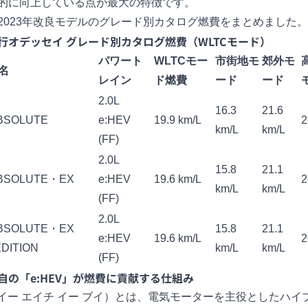
的に向上している点が最大の特徴です。
2023年改良モデルのグレード別カタログ燃費をまとめました。
行オデッセイ グレード別カタログ燃費（WLTCモード）
パワート
WLTCモー
市街地モ
郊外モ
名
レイン
ド燃費
ード
ード
2.0L
16.3
21.6
ABSOLUTE
e:HEV
19.9 km/L
2
km/L
km/L
(FF)
2.0L
15.8
21.1
ABSOLUTE・EX
e:HEV
19.6 km/L
2
km/L
km/L
(FF)
2.0L
ABSOLUTE・EX
15.8
21.1
e:HEV
19.6 km/L
2
DITION
km/L
km/L
(FF)
自の「e:HEV」が燃費に貢献する仕組み
V（イー エイチ イー ブイ）とは、電気モーターを主役としたハイ