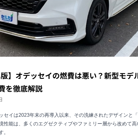
6年版】オデッセイの燃費は悪い？新型モデ
費を徹底解説
日
ッセイ
は2023年末の再導入以来、その洗練されたデザインと「e
境性能は、多くのエグゼクティブやファミリー層から改めて高
す。