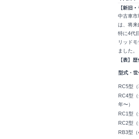
【新旧・
中古車市
は、将来
特に4代
リッドモ
ました。
【表】歴
型式・世
RC5型（
RC4型（
年〜）
RC1型
RC2型
RB3型