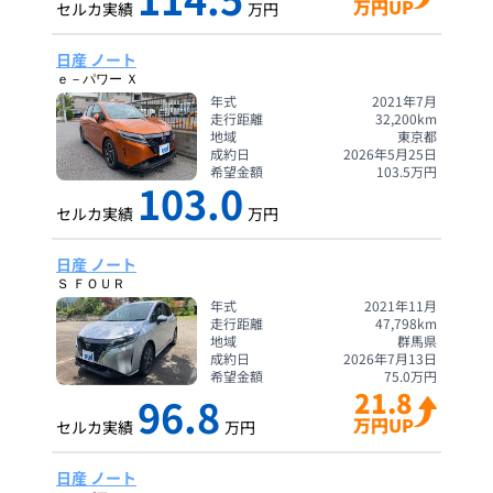
万円UP
セルカ実績
万円
日産 ノート
ｅ－パワー Ｘ
年式
2021年7月
走行距離
32,200
km
地域
東京都
成約日
2026年5月25日
希望金額
103.5
万円
103.0
セルカ実績
万円
日産 ノート
Ｓ ＦＯＵＲ
年式
2021年11月
走行距離
47,798
km
地域
群馬県
成約日
2026年7月13日
希望金額
75.0
万円
21.8
96.8
万円UP
セルカ実績
万円
日産 ノート