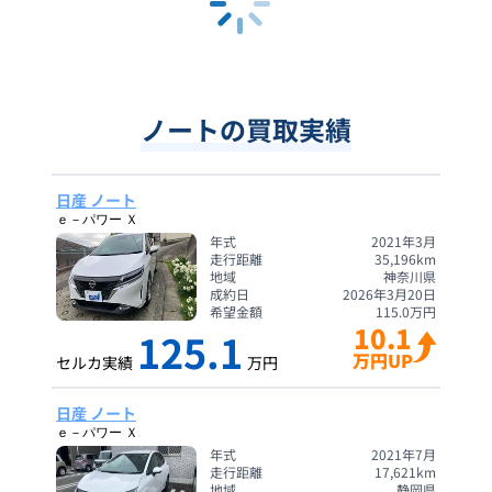
ノートの買取実績
日産 ノート
ｅ－パワー Ｘ
年式
2021年3月
走行距離
35,196
km
地域
神奈川県
成約日
2026年3月20日
希望金額
115.0
万円
10.1
125.1
万円UP
セルカ実績
万円
日産 ノート
ｅ－パワー Ｘ
年式
2021年7月
走行距離
17,621
km
地域
静岡県