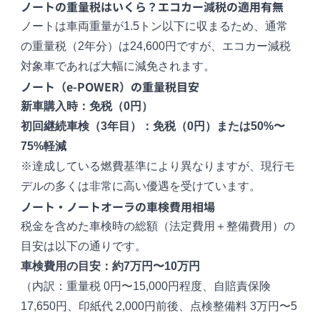
ノートの重量税はいくら？エコカー減税の適用有無
ノートは車両重量が1.5トン以下に収まるため、通常
の重量税（2年分）は24,600円ですが、エコカー減税
対象車であれば大幅に減免されます。
ノート（e-POWER）の重量税目安
新車購入時：免税（0円）
初回継続車検（3年目）：免税（0円）または50%〜
75%軽減
※達成している燃費基準により異なりますが、現行モ
デルの多くは非常に高い優遇を受けています。
ノート・ノートオーラの車検費用相場
税金を含めた車検時の総額（法定費用＋整備費用）の
目安は以下の通りです。
車検費用の目安：約7万円〜10万円
（内訳：重量税 0円〜15,000円程度、自賠責保険
17,650円、印紙代 2,000円前後、点検整備料 3万円〜5