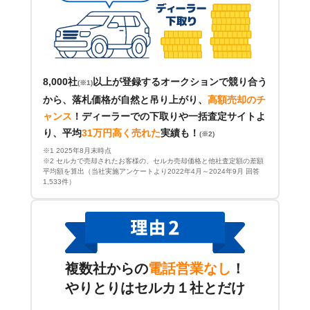
8,000社
以上が登録するオークションで競り合う
(※1)
から、落札価格が自然と吊り上がり、
高額売却のチ
ャンス
！
ディーラーでの下取りや一括査定サイトよ
り、平均
31万円高く売れた
実績も！
(※2)
※1 2025年8月末時点
※2 セルカで売却されたお客様の、セルカ売却価格と他社査定額の差額
平均額を算出（当社実施アンケートより2022年4月～2024年9月 回答
1,533件）
複数社からの
電話営業なし
！
やりとりはセルカ１社とだけ