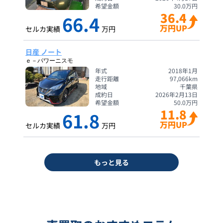
希望金額
30.0
万円
36.4
66.4
万円UP
セルカ実績
万円
日産 ノート
ｅ－パワーニスモ
年式
2018年1月
走行距離
97,066
km
地域
千葉県
成約日
2026年2月13日
希望金額
50.0
万円
11.8
61.8
万円UP
セルカ実績
万円
もっと見る