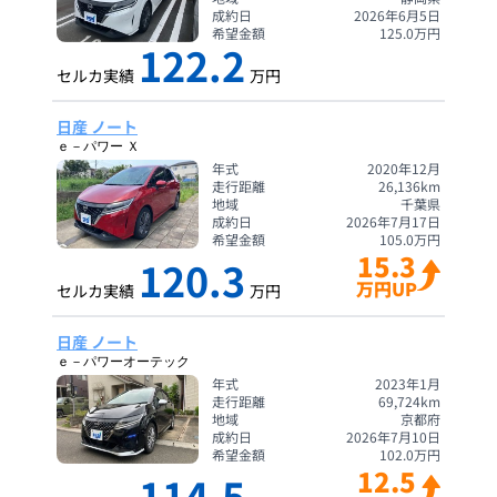
成約日
2026年6月5日
希望金額
125.0
万円
122.2
セルカ実績
万円
日産 ノート
ｅ－パワー Ｘ
年式
2020年12月
走行距離
26,136
km
地域
千葉県
成約日
2026年7月17日
希望金額
105.0
万円
15.3
120.3
万円UP
セルカ実績
万円
日産 ノート
ｅ－パワーオーテック
年式
2023年1月
走行距離
69,724
km
地域
京都府
成約日
2026年7月10日
希望金額
102.0
万円
12.5
114.5