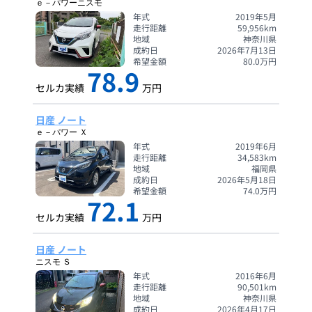
ｅ－パワーニスモ
年式
2019年5月
走行距離
59,956
km
地域
神奈川県
成約日
2026年7月13日
希望金額
80.0
万円
78.9
セルカ実績
万円
日産 ノート
ｅ－パワー Ｘ
年式
2019年6月
走行距離
34,583
km
地域
福岡県
成約日
2026年5月18日
希望金額
74.0
万円
72.1
セルカ実績
万円
日産 ノート
ニスモ Ｓ
年式
2016年6月
走行距離
90,501
km
地域
神奈川県
成約日
2026年4月17日