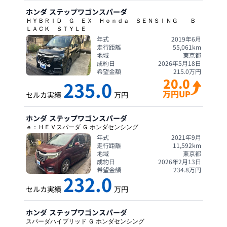
ホンダ
ステップワゴンスパーダ
ＨＹＢＲＩＤ Ｇ ＥＸ Ｈｏｎｄａ ＳＥＮＳＩＮＧ Ｂ
ＬＡＣＫ ＳＴＹＬＥ
年式
2019年6月
走行距離
55,061
km
地域
東京都
成約日
2026年5月18日
希望金額
215.0
万円
20.0
235.0
万円UP
セルカ実績
万円
ホンダ
ステップワゴンスパーダ
ｅ：ＨＥＶスパーダ Ｇ ホンダセンシング
年式
2021年9月
走行距離
11,592
km
地域
東京都
成約日
2026年2月13日
希望金額
234.8
万円
232.0
セルカ実績
万円
ホンダ
ステップワゴンスパーダ
スパーダハイブリッド Ｇ ホンダセンシング