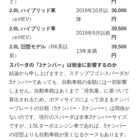
ど）
円
2.0L ハイブリッド車
2019年10月以
36,000
（e:HEV）
降
円
2.0L ハイブリッド車
39,500
2019年9月以前
（e:HEV）
円
2.0L 旧型モデル
（RK系以
39,500
13年未満
前）
円
スパーダの「3ナンバー」は税金に影響するのか
結論から申し上げますと、ステップワゴンスパーダが
3ナンバーであっても、自動車税の金額には一切影響
しません。自動車税はあくまで「排気量」に基づいて
算出されるため、ボディサイズによって決まるナンバ
ープレートの分類（5ナンバー・3ナンバー）は関係が
ないのです。現行のスパーダは全車3ナンバーサイズ
ですが、1.5Lターボエンジン車であれば、5ナンバー
の旧型よりも自動車税が安くなるケースもあります。