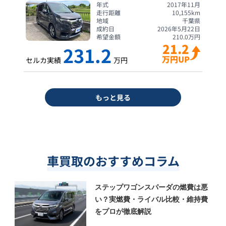
年式
2017年11月
走行距離
10,155
km
地域
千葉県
成約日
2026年5月22日
希望金額
210.0
万円
21.2
231.2
万円UP
セルカ実績
万円
もっと見る
車買取のおすすめコラム
ステップワゴンスパーダの燃費は悪
い？実燃費・ライバル比較・維持費
をプロが徹底解説