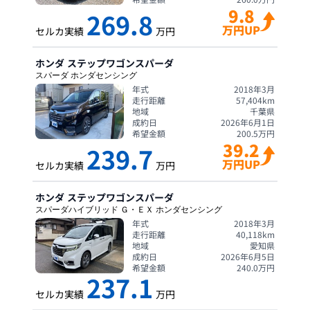
9.8
269.8
万円UP
セルカ実績
万円
ホンダ
ステップワゴンスパーダ
スパーダ ホンダセンシング
年式
2018年3月
走行距離
57,404
km
地域
千葉県
成約日
2026年6月1日
希望金額
200.5
万円
39.2
239.7
万円UP
セルカ実績
万円
ホンダ
ステップワゴンスパーダ
スパーダハイブリッド Ｇ・ＥＸ ホンダセンシング
年式
2018年3月
走行距離
40,118
km
地域
愛知県
成約日
2026年6月5日
希望金額
240.0
万円
237.1
セルカ実績
万円