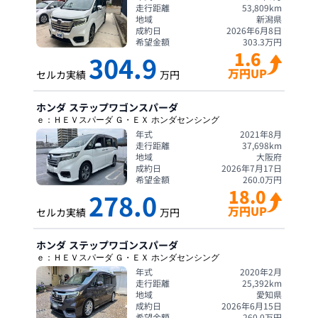
走行距離
53,809
km
地域
新潟県
成約日
2026年6月8日
希望金額
303.3
万円
1.6
304.9
万円UP
セルカ実績
万円
ホンダ
ステップワゴンスパーダ
ｅ：ＨＥＶスパーダ Ｇ・ＥＸ ホンダセンシング
年式
2021年8月
走行距離
37,698
km
地域
大阪府
成約日
2026年7月17日
希望金額
260.0
万円
18.0
278.0
万円UP
セルカ実績
万円
ホンダ
ステップワゴンスパーダ
ｅ：ＨＥＶスパーダ Ｇ・ＥＸ ホンダセンシング
年式
2020年2月
走行距離
25,392
km
地域
愛知県
成約日
2026年6月15日
希望金額
260.0
万円