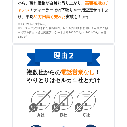
から、落札価格が自然と吊り上がり、
高額売却のチ
ャンス
！
ディーラーでの下取りや一括査定サイトよ
り、平均
31万円高く売れた
実績も！
(※2)
※1 2025年8月末時点
※2 セルカで売却されたお客様の、セルカ売却価格と他社査定額の差額
平均額を算出（当社実施アンケートより2022年4月～2024年9月 回答
1,533件）
複数社からの
電話営業なし
！
やりとりはセルカ１社とだけ