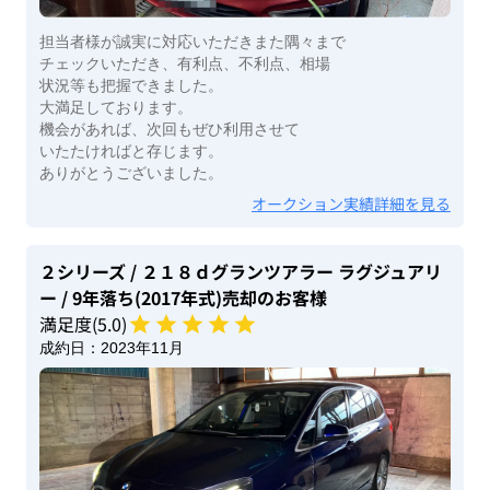
担当者様が誠実に対応いただきまた隅々まで
チェックいただき、有利点、不利点、相場
状況等も把握できました。
大満足しております。
機会があれば、次回もぜひ利用させて
いたたければと存じます。
ありがとうございました。
オークション実績詳細を見る
２シリーズ
/ ２１８ｄグランツアラー ラグジュアリ
ー
/ 9年落ち(2017年式)
売却のお客様
満足度(
5
.0)
成約日：
2023年11月