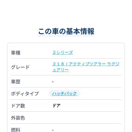
この車の基本情報
車種
２シリーズ
２１８ｉアクティブツアラー ラグジ
グレード
ュアリー
車歴
-
ボディタイプ
ハッチバック
ドア数
ドア
外装色
燃料
-