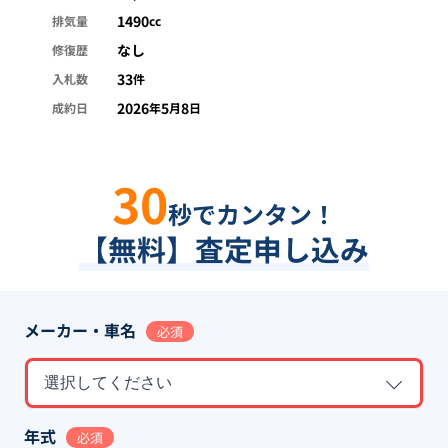
1490
排気量
cc
なし
修復歴
33
入札数
件
2026
5
8
成約日
年
月
日
30
秒でカンタン！
【無料】査定申し込み
メーカー・車名
必須
選択してください
年式
必須