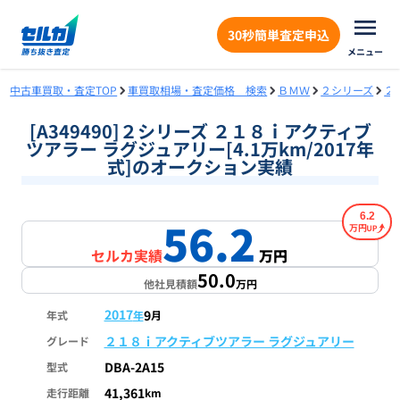
30秒簡単査定申込
メニュー
中古車買取・査定TOP
車買取相場・査定価格 検索
ＢＭＷ
２シリーズ
２
[A349490]２シリーズ ２１８ｉアクティブ
ツアラー ラグジュアリー[4.1万km/2017年
式]のオークション実績
6.2
56.2
万円
セルカ実績
万円
50.0
他社見積額
万円
2017
9
年式
年
月
２１８ｉアクティブツアラー ラグジュアリー
グレード
DBA-2A15
型式
41,361
走行距離
km