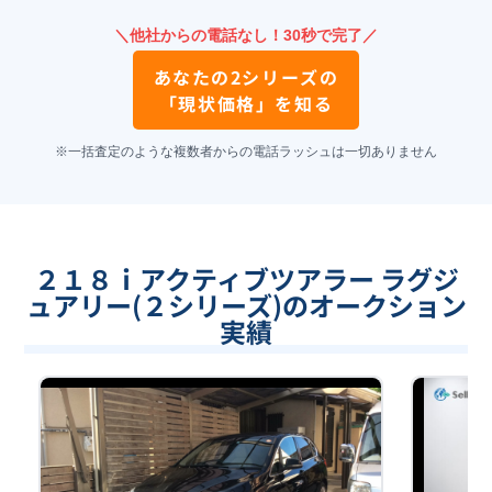
＼他社からの電話なし！30秒で完了／
あなたの
2シリーズ
の
「現状価格」を知る
※一括査定のような複数者からの電話ラッシュは一切ありません
２１８ｉアクティブツアラー ラグジ
ュアリー(２シリーズ)のオークション
実績