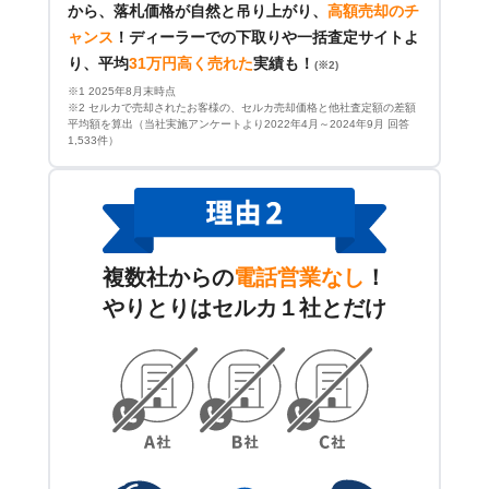
から、落札価格が自然と吊り上がり、
高額売却のチ
ャンス
！
ディーラーでの下取りや一括査定サイトよ
り、平均
31万円高く売れた
実績も！
(※2)
※1 2025年8月末時点
※2 セルカで売却されたお客様の、セルカ売却価格と他社査定額の差額
平均額を算出（当社実施アンケートより2022年4月～2024年9月 回答
1,533件）
複数社からの
電話営業なし
！
やりとりはセルカ１社とだけ