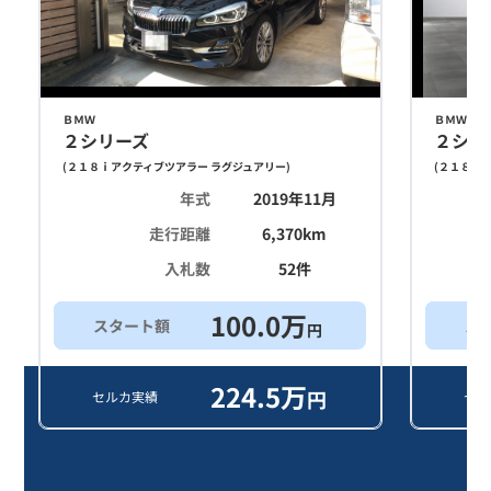
ＢＭＷ
ＢＭＷ
２シリーズ
２シリ
(
２１８ｉアクティブツアラー ラグジュアリー
)
(
２１８ｉア
年式
2019年11月
走行距離
6,370
km
入札数
52
件
100.0
万
スタート額
ス
円
224.5
万
円
セルカ実績
セル