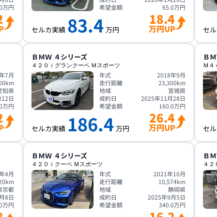
0
万円
希望金額
65.0
万円
2
18.4
83.4
P
万円UP
セルカ実績
万円
セル
ＢＭＷ
４シリーズ
ＢＭ
４２０ｉグランクーペ Ｍスポーツ
Ｍ４
2年7月
年式
2018年9月
00
km
走行距離
23,300
km
愛知県
地域
宮城県
月12日
成約日
2025年11月28日
0
万円
希望金額
160.0
万円
2
26.4
186.4
P
万円UP
セルカ実績
万円
セル
ＢＭＷ
４シリーズ
ＢＭ
４２０ｉクーペ Ｍスポーツ
４２
7年4月
年式
2021年10月
20
km
走行距離
10,574
km
東京都
地域
静岡県
9月8日
成約日
2025年9月5日
0
万円
希望金額
340.0
万円
8
16.2