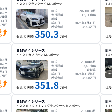
４２０ｉグランクーペ Ｍスポーツ
４３
3年7月
年式
2021年10月
44
km
走行距離
16,111
km
佐賀県
地域
月14日
成約日
2025年1月31日
0
万円
希望金額
353.3
万円
6
350.3
P
セルカ実績
万円
セル
ＢＭＷ
４シリーズ
ＢＭ
４４０ｉカブリオレ Ｍスポーツ
４２
7年5月
年式
2018年4月
86
km
走行距離
33,496
km
京都府
地域
宮城県
1月4日
成約日
2024年11月4日
0
万円
希望金額
355.0
万円
1
351.8
P
セルカ実績
万円
セル
ＢＭＷ
４シリーズ
ＢＭ
４２０ｄ ｘＤｒｉｖｅグランクーペ Ｍスポーツ
４４
4年2月
年式
2023年3月