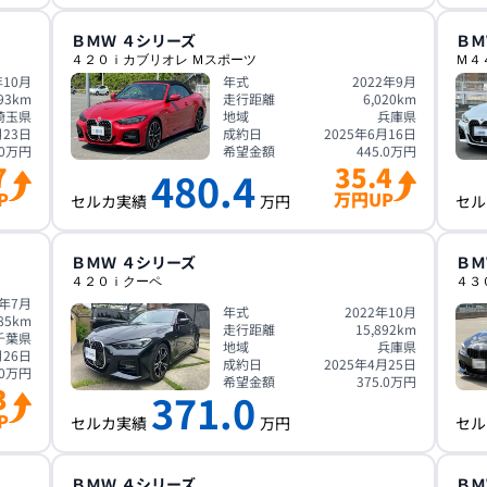
ＢＭＷ
４シリーズ
ＢＭ
４２０ｉカブリオレ Ｍスポーツ
Ｍ４
年10月
年式
2022年9月
93
km
走行距離
6,020
km
埼玉県
地域
兵庫県
月23日
成約日
2025年6月16日
0
万円
希望金額
445.0
万円
7
35.4
480.4
P
万円UP
セルカ実績
万円
セル
ＢＭＷ
４シリーズ
ＢＭ
４２０ｉクーペ
４３
5年7月
年式
2022年10月
85
km
走行距離
15,892
km
千葉県
地域
兵庫県
月26日
成約日
2025年4月25日
0
万円
希望金額
375.0
万円
3
371.0
P
セルカ実績
万円
セル
ＢＭＷ
４シリーズ
ＢＭ