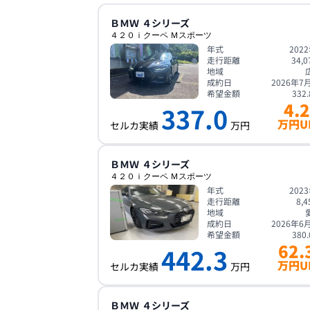
ＢＭＷ
４シリーズ
４２０ｉクーペ Ｍスポーツ
年式
202
走行距離
34,0
地域
成約日
2026年7
希望金額
332.
4.2
337.0
万円U
セルカ実績
万円
ＢＭＷ
４シリーズ
４２０ｉクーペ Ｍスポーツ
年式
202
走行距離
8,4
地域
成約日
2026年6
希望金額
380.
62.
442.3
万円U
セルカ実績
万円
ＢＭＷ
４シリーズ