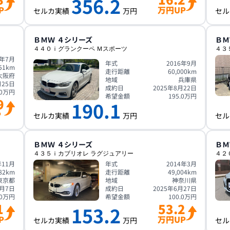
356.2
P
万円UP
セルカ実績
万円
セル
ＢＭＷ
４シリーズ
ＢＭ
４４０ｉグランクーペ Ｍスポーツ
４３
3年7月
年式
2016年9月
51
km
走行距離
60,000
km
大阪府
地域
兵庫県
月25日
成約日
2025年8月22日
0
万円
希望金額
195.0
万円
9
190.1
P
セルカ実績
万円
セル
ＢＭＷ
４シリーズ
ＢＭ
４３５ｉカブリオレ ラグジュアリー
４２
年11月
年式
2014年3月
82
km
走行距離
49,004
km
東京都
地域
神奈川県
7月7日
成約日
2025年6月27日
0
万円
希望金額
100.0
万円
1
53.2
153.2
P
万円UP
セルカ実績
万円
セル