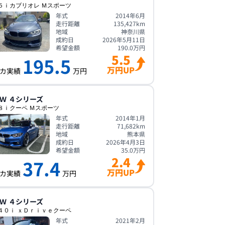
５ｉカブリオレ Ｍスポーツ
年式
2014年6月
走行距離
135,427
km
地域
神奈川県
成約日
2026年5月11日
希望金額
190.0
万円
5.5
195.5
万円UP
カ実績
万円
Ｗ
４シリーズ
８ｉクーペ Ｍスポーツ
年式
2014年1月
走行距離
71,682
km
地域
熊本県
成約日
2026年4月3日
希望金額
35.0
万円
2.4
37.4
万円UP
カ実績
万円
Ｗ
４シリーズ
４０ｉ ｘＤｒｉｖｅクーペ
年式
2021年2月