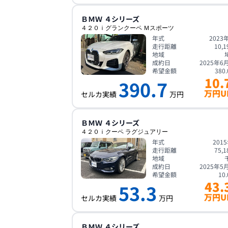
ＢＭＷ
４シリーズ
４２０ｉグランクーペ Ｍスポーツ
年式
2023
走行距離
10,1
地域
成約日
2025年6
希望金額
380.
10.
390.7
万円U
セルカ実績
万円
ＢＭＷ
４シリーズ
４２０ｉクーペ ラグジュアリー
年式
201
走行距離
75,1
地域
成約日
2025年5
希望金額
10.
43.
53.3
万円U
セルカ実績
万円
ＢＭＷ
４シリーズ