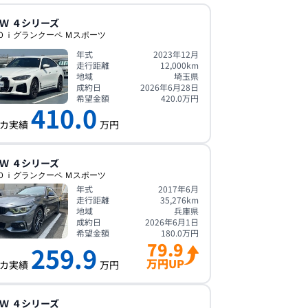
Ｗ
４シリーズ
０ｉグランクーペ Ｍスポーツ
年式
2023年12月
走行距離
12,000
km
地域
埼玉県
成約日
2026年6月28日
希望金額
420.0
万円
410.0
カ実績
万円
Ｗ
４シリーズ
０ｉグランクーペ Ｍスポーツ
年式
2017年6月
走行距離
35,276
km
地域
兵庫県
成約日
2026年6月1日
希望金額
180.0
万円
79.9
259.9
万円UP
カ実績
万円
Ｗ
４シリーズ