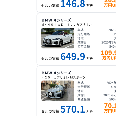
146.8
万円U
セルカ実績
万円
ＢＭＷ
４シリーズ
Ｍ４４０ｉ ｘＤｒｉｖｅカブリオレ
年式
202
走行距離
10,1
地域
成約日
2025年8
希望金額
540.
109.
649.9
万円U
セルカ実績
万円
ＢＭＷ
４シリーズ
４２０ｉカブリオレ Ｍスポーツ
年式
2024
走行距離
4,7
地域
成約日
2025年
希望金額
500.
70.
570.1
万円U
セルカ実績
万円