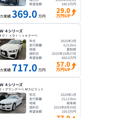
希望金額
340.0
万円
29.0
369.0
万円UP
カ実績
万円
Ｗ
４シリーズ
４０ｉ ｘＤｒｉｖｅクーペ
年式
2025年3月
走行距離
4,312
km
地域
愛知県
成約日
2025年10月27日
希望金額
660.0
万円
57.0
717.0
万円UP
カ実績
万円
Ｗ
４シリーズ
０ｉグランクーペ Ｍスピリット
年式
2020年1月
走行距離
15,113
km
地域
岐阜県
成約日
2025年8月29日
希望金額
100.0
万円
77.9