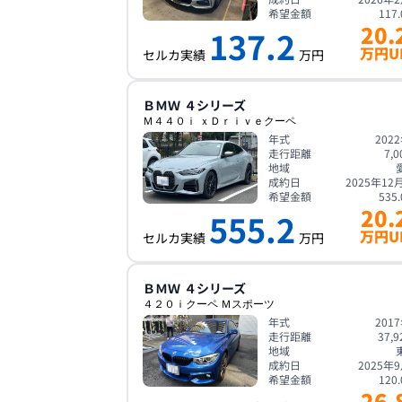
希望金額
117.
20.
137.2
万円U
セルカ実績
万円
ＢＭＷ
４シリーズ
Ｍ４４０ｉ ｘＤｒｉｖｅクーペ
年式
202
走行距離
7,0
地域
成約日
2025年12
希望金額
535.
20.
555.2
万円U
セルカ実績
万円
ＢＭＷ
４シリーズ
４２０ｉクーペ Ｍスポーツ
年式
201
走行距離
37,9
地域
成約日
2025年
希望金額
120.
26.