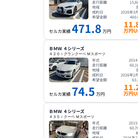
走行距離
15,6
地域
成約日
2026年3
希望金額
460.
11.
471.8
万円U
セルカ実績
万円
ＢＭＷ
４シリーズ
４２０ｉグランクーペ Ｍスポーツ
年式
201
走行距離
60,1
地域
成約日
2026年2
希望金額
63.
11.
74.5
万円U
セルカ実績
万円
ＢＭＷ
４シリーズ
４３５ｉクーペ Ｍスポーツ
年式
201
走行距離
60,7
地域
成約日
2026年