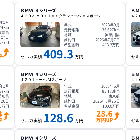
ＢＭＷ
４シリーズ
ＢＭ
４２０ｄ ｘＤｒｉｖｅグランクーペ Ｍスポーツ
４２
2年1月
年式
2023年9月
74
km
走行距離
36,627
km
広島県
地域
神奈川県
月27日
成約日
2026年7月7日
8
万円
希望金額
413.3
万円
409.3
P
セルカ実績
万円
セル
ＢＭＷ
４シリーズ
ＢＭ
４２０ｉクーペ Ｍスポーツ
４４
3年1月
年式
2017年6月
58
km
走行距離
85,178
km
愛知県
地域
東京都
月26日
成約日
2026年6月26日
0
万円
希望金額
100.0
万円
3
28.6
128.6
P
万円UP
セルカ実績
万円
セル
ＢＭＷ
４シリーズ
ＢＭ