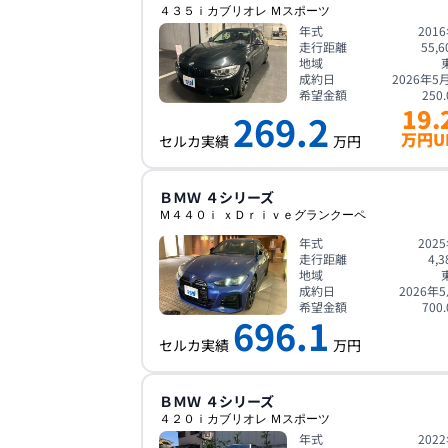
４３５ｉカブリオレ Ｍスポーツ
年式
201
走行距離
55,6
地域
成約日
2026年5
希望金額
250.
19.
269.2
万円U
セルカ実績
万円
ＢＭＷ
４シリーズ
Ｍ４４０ｉ ｘＤｒｉｖｅグランクーペ
年式
202
走行距離
4,3
地域
成約日
2026年
希望金額
700.
696.1
セルカ実績
万円
ＢＭＷ
４シリーズ
４２０ｉカブリオレ Ｍスポーツ
年式
202