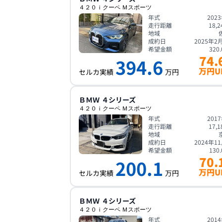
４２０ｉクーペ Ｍスポーツ
年式
202
走行距離
18,2
地域
成約日
2025年2
希望金額
320.
74.
394.6
万円U
セルカ実績
万円
ＢＭＷ
４シリーズ
４２０ｉクーペ Ｍスポーツ
年式
201
走行距離
17,1
地域
成約日
2024年1
希望金額
130.
70.
200.1
万円U
セルカ実績
万円
ＢＭＷ
４シリーズ
４２０ｉクーペ Ｍスポーツ
年式
201