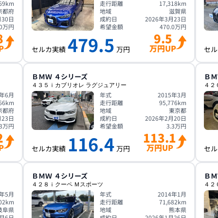
69
km
走行距離
17,318
km
京都府
地域
滋賀県
月30日
成約日
2026年3月23日
0
万円
希望金額
470.0
万円
8
9.5
479.5
P
万円UP
セルカ実績
万円
セル
ＢＭＷ
４シリーズ
ＢＭ
４３５ｉカブリオレ ラグジュアリー
４２
4年6月
年式
2015年3月
66
km
走行距離
95,776
km
京都府
地域
東京都
月23日
成約日
2026年2月20日
3
万円
希望金額
3.3
万円
2
113.1
116.4
P
万円UP
セルカ実績
万円
セル
ＢＭＷ
４シリーズ
ＢＭ
４２８ｉクーペ Ｍスポーツ
４２
5年5月
年式
2014年1月
02
km
走行距離
71,682
km
岐阜県
地域
熊本県
2月6日
成約日
2026年1月26日