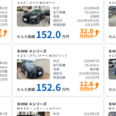
４２０ｉクーペ Ｍスポーツ
４３
6年2月
年式
2019年8月
02
km
走行距離
53,926
km
東京都
地域
大阪府
月22日
成約日
2026年5月15日
0
万円
希望金額
120.0
万円
2
32.0
152.0
P
万円UP
セルカ実績
万円
セル
ＢＭＷ
４シリーズ
ＢＭ
４２０ｉグランクーペ Ｍスピリット
４２
年式
2020年7月
5年4月
走行距離
30,245
km
84
km
地域
東京都
東京都
成約日
2026年5月8日
5月9日
希望金額
140.0
万円
0
万円
12.6
152.6
万円UP
セルカ実績
万円
セル
ＢＭＷ
４シリーズ
ＢＭ
Ｍ４４０ｉ ｘＤｒｉｖｅクーペ
Ｍ４
2年7月
年式
2023年3月