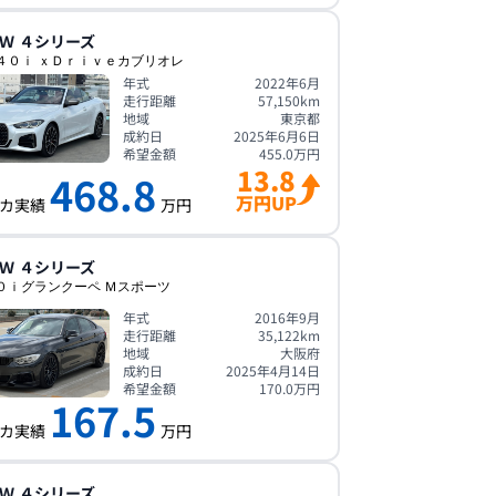
Ｗ
４シリーズ
４０ｉ ｘＤｒｉｖｅカブリオレ
年式
2022年6月
走行距離
57,150
km
地域
東京都
成約日
2025年6月6日
希望金額
455.0
万円
13.8
468.8
万円UP
カ実績
万円
Ｗ
４シリーズ
０ｉグランクーペ Ｍスポーツ
年式
2016年9月
走行距離
35,122
km
地域
大阪府
成約日
2025年4月14日
希望金額
170.0
万円
167.5
カ実績
万円
Ｗ
４シリーズ