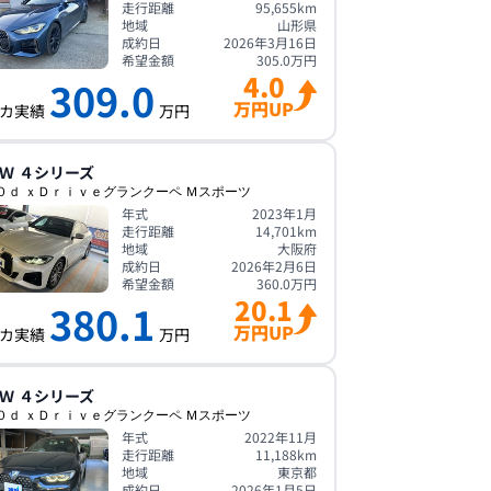
走行距離
95,655
km
地域
山形県
成約日
2026年3月16日
希望金額
305.0
万円
4.0
309.0
万円UP
カ実績
万円
Ｗ
４シリーズ
０ｄ ｘＤｒｉｖｅグランクーペ Ｍスポーツ
年式
2023年1月
走行距離
14,701
km
地域
大阪府
成約日
2026年2月6日
希望金額
360.0
万円
20.1
380.1
万円UP
カ実績
万円
Ｗ
４シリーズ
０ｄ ｘＤｒｉｖｅグランクーペ Ｍスポーツ
年式
2022年11月
走行距離
11,188
km
地域
東京都
成約日
2026年1月5日