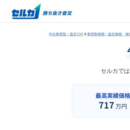
中古車買取・査定TOP
車買取相場・査定価格 検
セルカで
最高実績価
717
万円