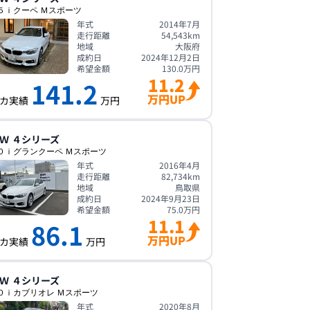
５ｉクーペ Ｍスポーツ
年式
2014年7月
走行距離
54,543
km
地域
大阪府
成約日
2024年12月2日
希望金額
130.0
万円
11.2
141.2
万円UP
カ実績
万円
Ｗ
４シリーズ
０ｉグランクーペ Ｍスポーツ
年式
2016年4月
走行距離
82,734
km
地域
鳥取県
成約日
2024年9月23日
希望金額
75.0
万円
11.1
86.1
万円UP
カ実績
万円
Ｗ
４シリーズ
０ｉカブリオレ Ｍスポーツ
年式
2020年8月