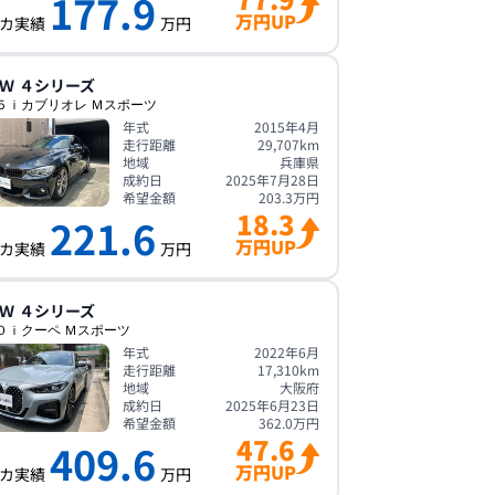
177.9
万円UP
カ実績
万円
Ｗ
４シリーズ
５ｉカブリオレ Ｍスポーツ
年式
2015年4月
走行距離
29,707
km
地域
兵庫県
成約日
2025年7月28日
希望金額
203.3
万円
18.3
221.6
万円UP
カ実績
万円
Ｗ
４シリーズ
０ｉクーペ Ｍスポーツ
年式
2022年6月
走行距離
17,310
km
地域
大阪府
成約日
2025年6月23日
希望金額
362.0
万円
47.6
409.6
万円UP
カ実績
万円