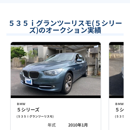
５３５ｉグランツーリスモ(５シリー
ズ)のオークション実績
ＢＭＷ
ＢＭＷ
５シリーズ
５シリ
(
５３５ｉグランツーリスモ
)
(
５３５ｉ
年式
2010年1月