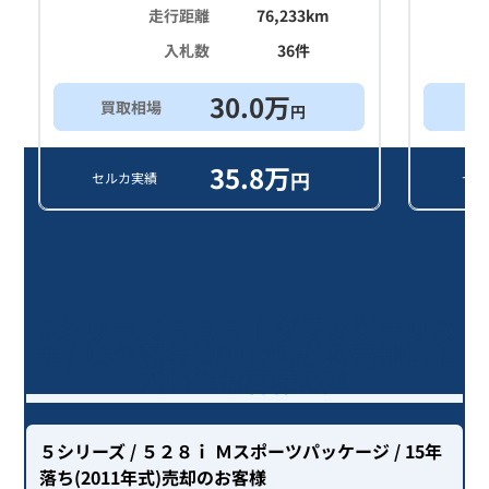
走行距離
76,233
km
入札数
36
件
30.0
万
買取相場
買
円
35.8
万
円
セルカ実績
セル
５シリーズ ５３５ｉグランツーリス
モ / 15年落ち(2011年式)を売却いた
だいたお客様の声
５シリーズ
/ ５２８ｉ Ｍスポーツパッケージ
/ 15年
落ち(2011年式)
売却のお客様