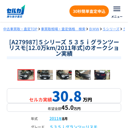
30秒簡単査定申込
メニュー
中古車買取・査定TOP
車買取相場・査定価格 検索
ＢＭＷ
５シリーズ
５
[A279987]５シリーズ ５３５ｉグランツー
リスモ[12.0万km/2011年式]のオークショ
ン実績
❮
❯
1
/
18
30.8
セルカ実績
万円
45.0
希望金額
万円
2011
8
年式
年
月
５３５ｉグランツーリスモ
グレード