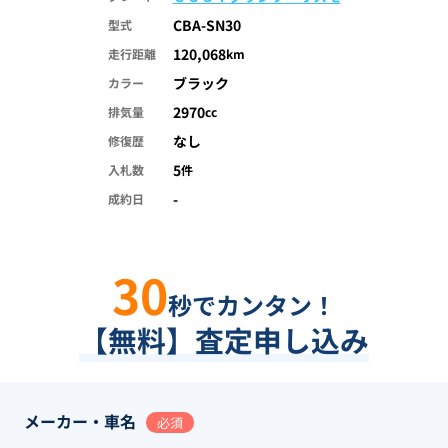
CBA-SN30
型式
120,068
走行距離
km
ブラック
カラー
2970
排気量
cc
なし
修復歴
5
入札数
件
-
成約日
30
秒でカンタン！
【無料】査定申し込み
メーカー・車名
必須