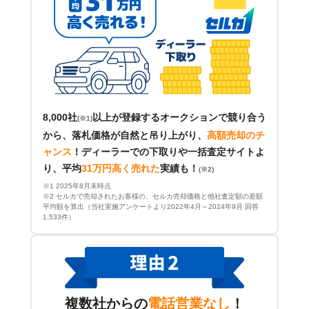
8,000社
以上が登録するオークションで競り合う
(※1)
から、落札価格が自然と吊り上がり、
高額売却のチ
ャンス
！
ディーラーでの下取りや一括査定サイトよ
り、平均
31万円高く売れた
実績も！
(※2)
※1 2025年8月末時点
※2 セルカで売却されたお客様の、セルカ売却価格と他社査定額の差額
平均額を算出（当社実施アンケートより2022年4月～2024年9月 回答
1,533件）
複数社からの
電話営業なし
！