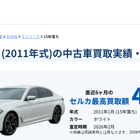
索
ＢＭＷ
５シリーズ
15年落ち
ち(2011年式)の中古車買取実
直近6ヶ月の
セルカ最高買取額
年式
2011年1月
(
15年落ち
)
カラー
ホワイト
査定時期
2026年2月
※画像は実績車両とは異なります。
2026