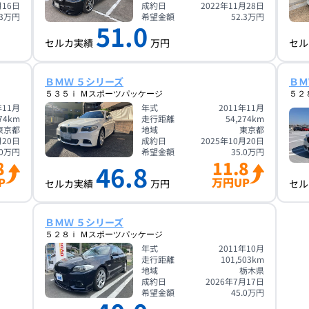
月16日
成約日
2022年11月28日
3
万円
希望金額
52.3
万円
51.0
セルカ実績
万円
セル
ＢＭＷ ５シリーズ
ＢＭ
５３５ｉ Ｍスポーツパッケージ
５２
年11月
年式
2011年11月
74
km
走行距離
54,274
km
東京都
地域
東京都
月20日
成約日
2025年10月20日
0
万円
希望金額
35.0
万円
8
11.8
46.8
P
万円UP
セルカ実績
万円
セル
ＢＭＷ ５シリーズ
５２８ｉ Ｍスポーツパッケージ
年式
2011年10月
走行距離
101,503
km
地域
栃木県
成約日
2026年7月17日
希望金額
45.0
万円