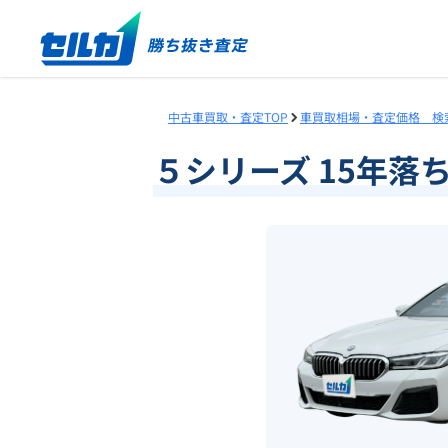
中古車買取・査定TOP
車買取相場・査定価格 検
５シリーズ 15年落