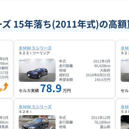
ズ 15年落ち(2011年式)の高
ＢＭＷ ５シリーズ
ＢＭ
５２３ｉツーリング
５２
1年8月
年式
2011年3月
78
km
走行距離
90,428
km
京都府
地域
大阪府
月17日
成約日
2018年8月31日
0
万円
希望金額
140.0
万円
78.9
P
セルカ実績
万円
セル
ＢＭＷ ５シリーズ
ＢＭ
５２８ｉ
５３
1年3月
年式
2011年12月
96
km
走行距離
76,180
km
群馬県
地域
富山県