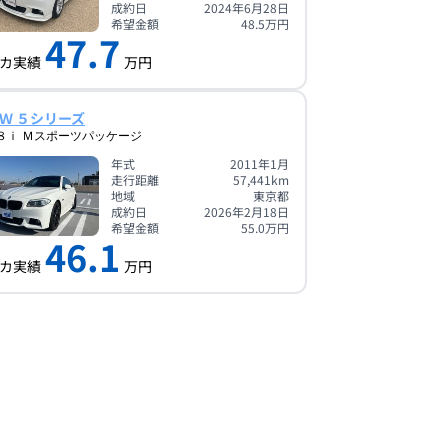
成約日
2024年6月28日
希望金額
48.5
万円
47.7
カ実績
万円
Ｗ ５シリーズ
８ｉ Ｍスポーツパッケージ
年式
2011年1月
走行距離
57,441
km
地域
東京都
成約日
2026年2月18日
希望金額
55.0
万円
46.1
カ実績
万円