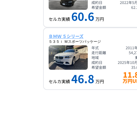
成約日
2022年5
希望金額
62.
60.6
セルカ実績
万円
ＢＭＷ ５シリーズ
５３５ｉ Ｍスポーツパッケージ
年式
2011
走行距離
54,2
地域
成約日
2025年10
希望金額
35.
11.
46.8
万円U
セルカ実績
万円