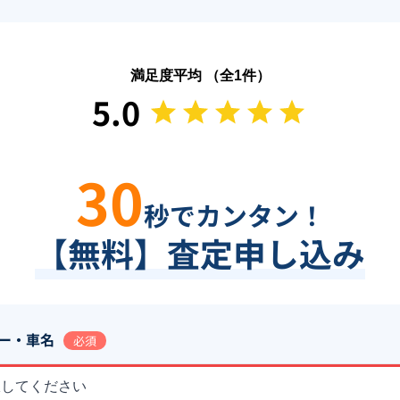
満足度平均 （全
1
件）
5.0
30
秒でカンタン！
【無料】査定申し込み
ー・車名
必須
択してください