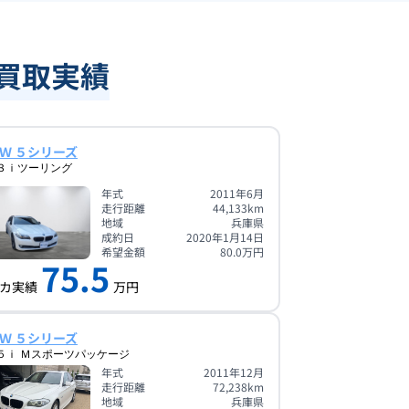
額買取実績
Ｗ ５シリーズ
３ｉツーリング
年式
2011年6月
走行距離
44,133
km
地域
兵庫県
成約日
2020年1月14日
希望金額
80.0
万円
75.5
カ実績
万円
Ｗ ５シリーズ
５ｉ Ｍスポーツパッケージ
年式
2011年12月
走行距離
72,238
km
地域
兵庫県