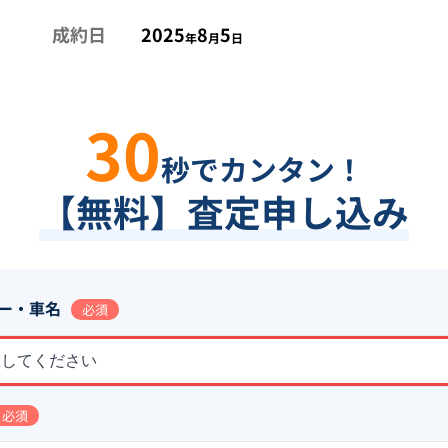
成約日
2025
8
5
年
月
日
30
秒でカンタン！
【無料】査定申し込み
ー・車名
必須
択してください
必須