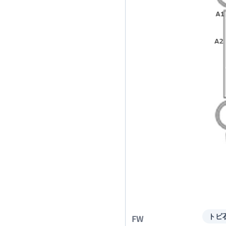
FW
トビ