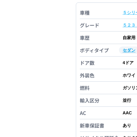
車種
５シリ
グレード
５２３
車歴
自家用
ボディタイプ
セダン
ドア数
4
ドア
外装色
ホワイ
燃料
ガソリ
輸入区分
並行
AC
AAC
新車保証書
あり