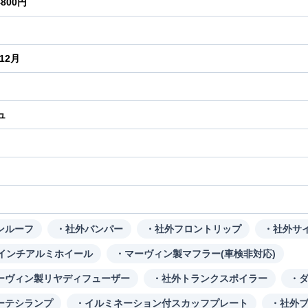
4800円
年12月
ュ
り
ンルーフ
・社外バンパー
・社外フロントリップ
・社外サ
0インチアルミホイール
・マーヴィン製マフラー(車検非対応)
ーヴィン製リヤディフューザー
・社外トランクスポイラー
・
ーテシランプ
・イルミネーション付スカッフプレート
・社外