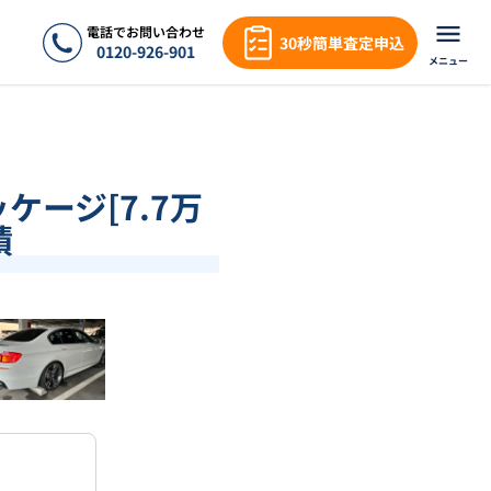
電話でお問い合わせ
30秒簡単査定申込
0120-926-901
メニュー
ケージ[7.7万
績
❯
1
/
17