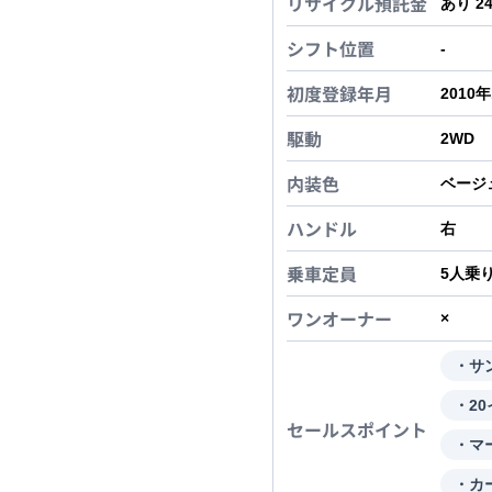
リサイクル預託金
あり 2
シフト位置
-
初度登録年月
2010
駆動
2WD
内装色
ベージ
ハンドル
右
乗車定員
5
人乗
ワンオーナー
×
・サ
・2
セールスポイント
・マ
・カ