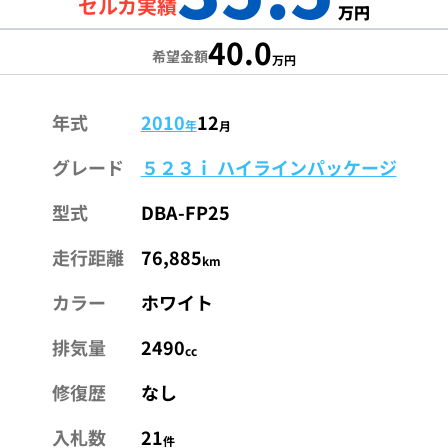
セルカ実績
万円
40.0
希望金額
万円
年式
2010
12
年
月
グレード
５２３ｉ ハイラインパッケージ
型式
DBA-FP25
走行距離
76,885
km
カラー
ホワイト
排気量
2490
cc
修復歴
なし
入札数
21
件