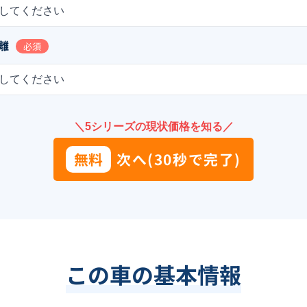
してください
離
必須
してください
＼5シリーズの現状価格を知る／
無料
次へ(30秒で完了)
この車の基本情報