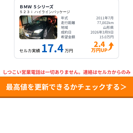
ＢＭＷ
５シリーズ
５２３ｉ ハイラインパッケージ
年式
2011年7月
走行距離
77,002
km
地域
山形県
成約日
2026年3月9日
希望金額
15.0
万円
2.4
17.4
万円UP
セルカ実績
万円
＼
しつこい営業電話は一切ありません。
連絡はセルカからのみ
最高値を更新できるかチェックする＞