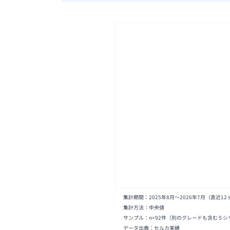
集計期間：
2025年8月
〜
2026年7月
（直近12
集計方法：中央値
サンプル：n=
92
件
（別のグレードも含む５シ
データ出典：セルカ実績