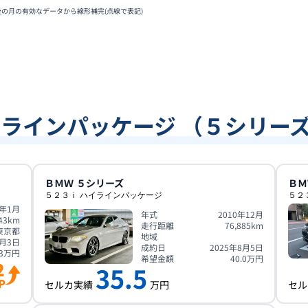
後の月の有効なデータから線形補完(点線で表記)
イラインパッケージ （５シリー
ＢＭＷ
５シリーズ
ＢＭ
５２３ｉ ハイラインパッケージ
５２
3年1月
年式
2010年12月
43
km
走行距離
76,885
km
東京都
地域
1月3日
成約日
2025年8月5日
3
万円
希望金額
40.0
万円
2
35.5
P
セルカ実績
万円
セル