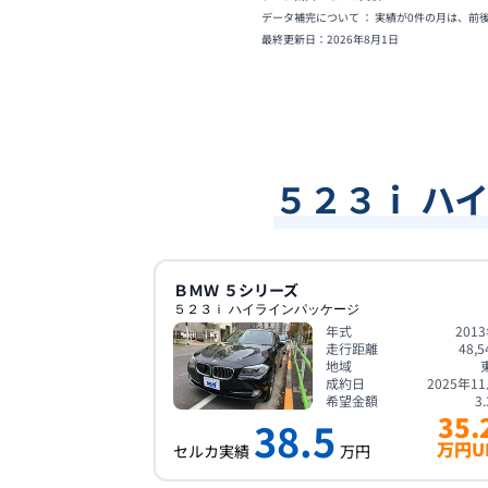
データ補完について ： 実績が0件の月は、前
最終更新日：
2026年8月1日
５２３ｉ ハ
ＢＭＷ
５シリーズ
５２３ｉ ハイラインパッケージ
年式
201
走行距離
48,5
地域
成約日
2025年1
希望金額
3.
35.
38.5
万円U
セルカ実績
万円