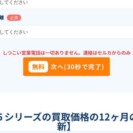
してください
離
必須
してください
＼
しつこい営業電話は一切ありません。
連絡はセルカからのみ
無料
次へ(30秒で完了)
５シリーズ
の買取価格の12ヶ月
新】