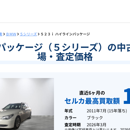
索
ＢＭＷ
５シリーズ
５２３ｉ ハイラインパッケージ
ンパッケージ（５シリーズ）の中
場・査定価格
直近6ヶ月の
セルカ最高買取額
年式
2011年7月
(
15年落ち
)
カラー
ブラック
査定時期
2026年3月
※画像は実績車両とは異なります。
2026