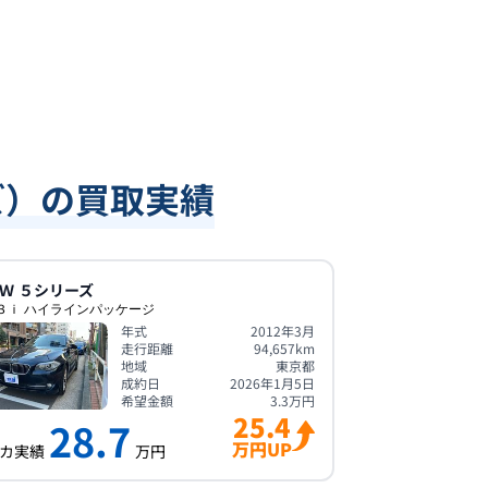
ズ）の買取実績
Ｗ
５シリーズ
３ｉ ハイラインパッケージ
年式
2012年3月
走行距離
94,657
km
地域
東京都
成約日
2026年1月5日
希望金額
3.3
万円
25.4
28.7
万円UP
カ実績
万円