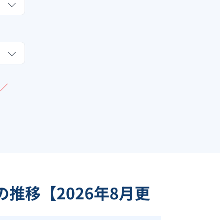
／
の推移【
2026
年
8
月更