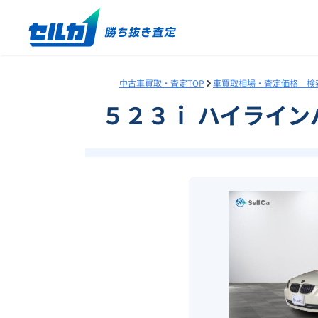
中古車買取・査定TOP
車買取相場・査定価格 検
５２３ｉ ハイライ