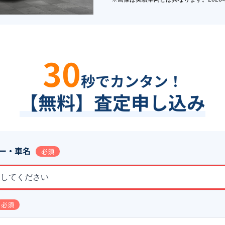
30
秒でカンタン！
【無料】査定申し込み
ー・車名
必須
択してください
必須