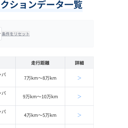
ークションデータ一覧
条件をリセット
走行距離
詳細
ンパ
7万km〜8万km
＞
ンパ
9万km〜10万km
＞
ンパ
4万km〜5万km
＞