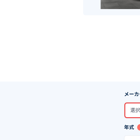
メーカ
選
年式