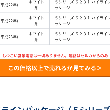
ホワイト
５シリーズ
５２３ｉ ハイライ
(
平成22年
)
系
ッケージ
ホワイト
５シリーズ
５２３ｉ ハイライ
(
平成22年
)
系
ッケージ
ホワイト
５シリーズ
５２３ｉ ハイライ
(
平成23年
)
系
ッケージ
＼
しつこい営業電話は一切ありません。
連絡はセルカからのみ
この価格以上で売れるか見てみる＞
イラインパッケージ（５シリー