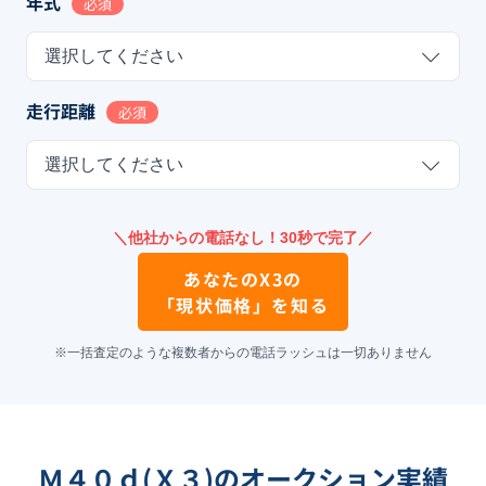
年式
必須
選択してください
走行距離
必須
選択してください
＼他社からの電話なし！30秒で完了／
あなたの
X3
の
「現状価格」を知る
※一括査定のような複数者からの電話ラッシュは一切ありません
Ｍ４０ｄ(Ｘ３)のオークション実績