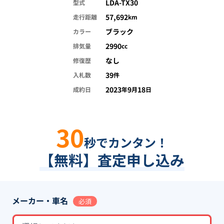
LDA-TX30
型式
57,692
走行距離
km
ブラック
カラー
2990
排気量
cc
なし
修復歴
39
入札数
件
2023
9
18
成約日
年
月
日
30
秒でカンタン！
【無料】査定申し込み
メーカー・車名
必須