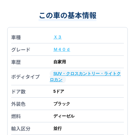
この車の基本情報
車種
Ｘ３
グレード
Ｍ４０ｄ
車歴
自家用
SUV・クロスカントリー・ライトク
ボディタイプ
ロカン
ドア数
5
ドア
外装色
ブラック
燃料
ディーゼル
輸入区分
並行