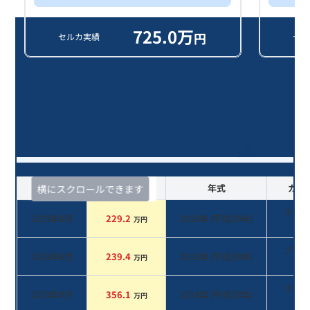
725.0
万
円
セルカ実績
セル
Ｘ３ Ｍ４０ｄ/8年落ち(2018年式)
のオークションデータ一覧
査定時期
セルカ実績
年式
カラ
横にスクロールできます
ホワ
2025年8月
229.2
2018
年 (
平成30年
)
万円
系
ブラ
2025年8月
239.4
2018
年 (
平成30年
)
万円
系
ホワ
2023年9月
356.1
2018
年 (
平成30年
)
万円
系