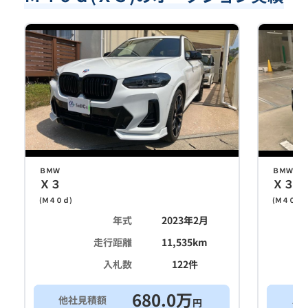
ＢＭＷ
ＢＭＷ
Ｘ３
Ｘ３
(
Ｍ４０ｄ
)
(
Ｍ４０ｄ
)
年式
2023年2月
走行距離
11,535
km
入札数
122
件
680.0
万
他社見積額
ス
円