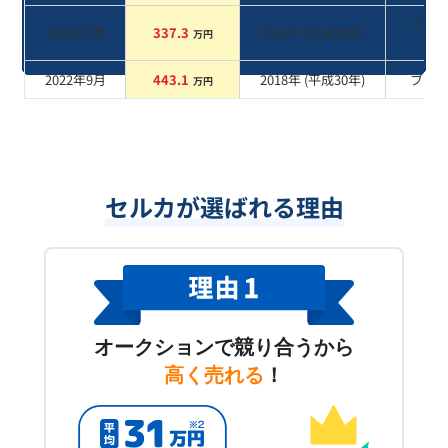
ブラ
2023年7月
337.3
2018
年 (
平成30年
)
万円
系
2022年9月
443.1
2018
年 (
平成30年
)
ブル
万円
セルカが選ばれる理由
オークションで競り合うから
高く売れる
！