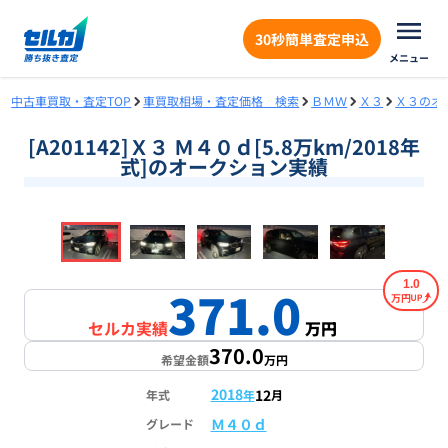
30秒簡単査定申込
メニュー
中古車買取・査定TOP
車買取相場・査定価格 検索
ＢＭＷ
Ｘ３
Ｘ３のオ
[A201142]Ｘ３ Ｍ４０ｄ[5.8万km/2018年
式]のオークション実績
❮
❯
1
/
18
1.0
371.0
万円
セルカ実績
万円
370.0
希望金額
万円
2018
12
年式
年
月
Ｍ４０ｄ
グレード