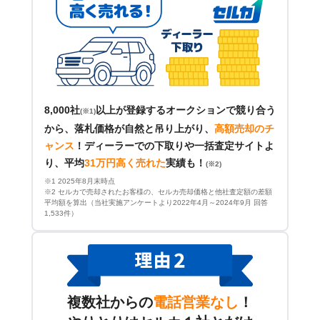
8,000社
以上が登録するオークションで競り合う
(※1)
から、落札価格が自然と吊り上がり、
高額売却のチ
ャンス
！
ディーラーでの下取りや一括査定サイトよ
り、平均
31万円高く売れた
実績も！
(※2)
※1 2025年8月末時点
※2 セルカで売却されたお客様の、セルカ売却価格と他社査定額の差額
平均額を算出（当社実施アンケートより2022年4月～2024年9月 回答
1,533件）
複数社からの
電話営業なし
！