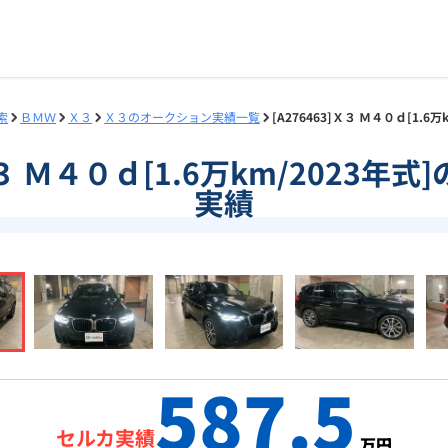
索
ＢＭＷ
Ｘ３
Ｘ３のオークション実績一覧
[A276463]Ｘ３ Ｍ４０ｄ[1.
]Ｘ３ Ｍ４０ｄ[1.6万km/2023年
実績
587.5
セルカ実績
万円