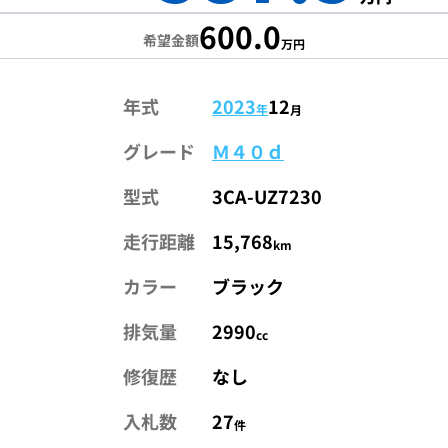
600.0
希望金額
万円
年式
2023
12
年
月
グレード
Ｍ４０ｄ
型式
3CA-UZ7230
走行距離
15,768
km
カラー
ブラック
排気量
2990
cc
修復歴
なし
入札数
27
件