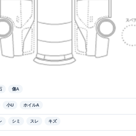
石
傷A
小U
ホイルA
レ
シミ
スレ
キズ