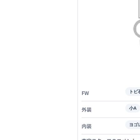
FW
トビ
外装
小A
内装
ヨゴ