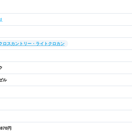
ｄ
・クロスカントリー・ライトクロカン
ク
ゼル
9870円