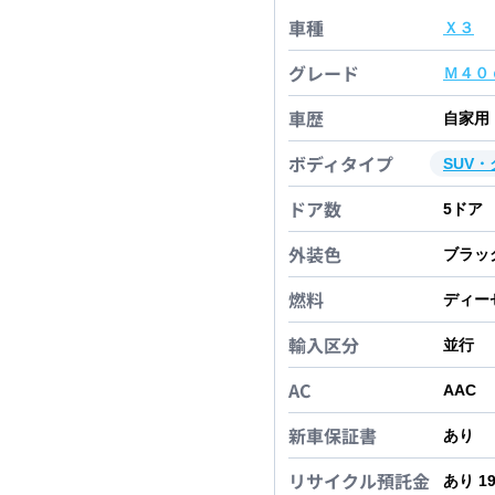
車種
Ｘ３
グレード
Ｍ４０
車歴
自家用
ボディタイプ
SUV
ドア数
5
ドア
外装色
ブラッ
燃料
ディー
輸入区分
並行
AC
AAC
新車保証書
あり
リサイクル預託金
あり 1