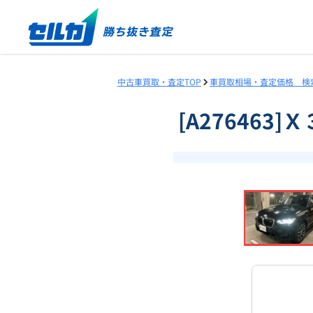
中古車買取・査定TOP
車買取相場・査定価格 検
[A276463
❮