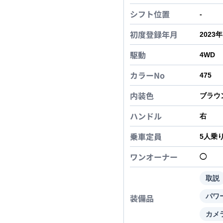
シフト位置
-
初度登録年月
2023
駆動
4WD
カラーNo
475
内装色
ブラウ
ハンドル
右
乗車定員
5
人乗
ワンオーナー
◯
取説
装備品
パワ
カメ