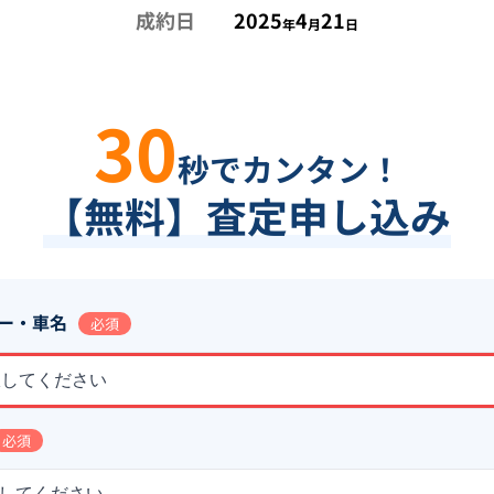
成約日
2025
4
21
年
月
日
30
秒でカンタン！
【無料】査定申し込み
ー・車名
必須
択してください
必須
してください