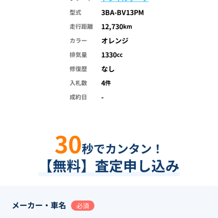
3BA-BV13PM
型式
12,730
走行距離
km
オレンジ
カラー
1330
排気量
cc
なし
修復歴
4
入札数
件
-
成約日
30
秒でカンタン！
【無料】査定申し込み
メーカー・車名
必須