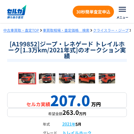
30秒簡単査定申込
メニュー
中古車買取・査定TOP
車買取相場・査定価格 検索
クライスラー・ジープ
[A199852]ジープ・レネゲード トレイルホ
ーク[1.3万km/2021年式]のオークション実
績
❮
❯
1
/
18
207.0
セルカ実績
万円
263.0
希望金額
万円
2021
5
年式
年
月
トレイルホーク
グレード