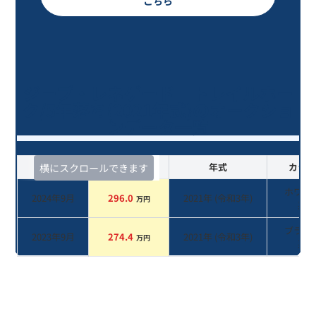
こちら
ジープ・レネゲード トレイルホー
ク/5年落ち(2021年式)のオークショ
ンデータ一覧
査定時期
セルカ実績
年式
カラー
横にスクロールできます
ホワイ
2024年9月
296.0
2021
年 (
令和3年
)
万円
系
ブラッ
2023年9月
274.4
2021
年 (
令和3年
)
万円
系