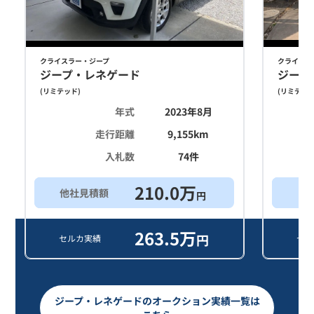
クライスラー・ジープ
クライスラ
ジープ・レネゲード
ジープ
(
リミテッド
)
(
リミテッ
年式
2023年8月
走行距離
9,155
km
入札数
74
件
210.0
万
他社見積額
買
円
263.5
万
円
セルカ実績
セル
ジープ・レネゲードのオークション実績一覧は