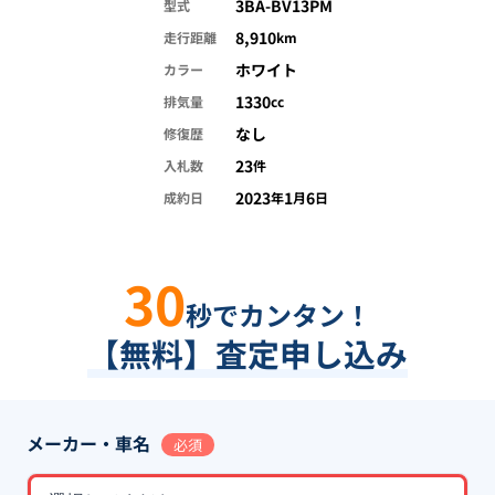
3BA-BV13PM
型式
8,910
走行距離
km
ホワイト
カラー
1330
排気量
cc
なし
修復歴
23
入札数
件
2023
1
6
成約日
年
月
日
30
秒でカンタン！
【無料】査定申し込み
メーカー・車名
必須