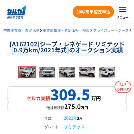
30秒簡単査定申込
メニュー
中古車買取・査定TOP
車買取相場・査定価格 検索
クライスラー・ジープ
[A162102]ジープ・レネゲード リミテッド
[0.9万km/2021年式]のオークション実績
❮
❯
1
/
18
34.5
309.5
万円
セルカ実績
万円
275.0
他社見積額
万円
2021
2
年式
年
月
リミテッド
グレード