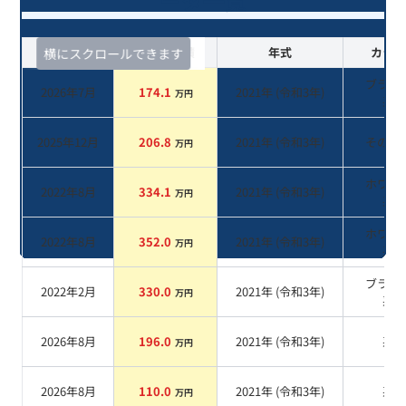
ータ一覧
査定時期
セルカ実績
年式
カラー
横にスクロールできます
ブラッ
2026年7月
174.1
2021
年 (
令和3年
)
万円
系
2025年12月
206.8
2021
年 (
令和3年
)
その他
万円
ホワイ
2022年8月
334.1
2021
年 (
令和3年
)
万円
系
ホワイ
2022年8月
352.0
2021
年 (
令和3年
)
万円
系
ブラッ
2022年2月
330.0
2021
年 (
令和3年
)
万円
系
2026年8月
196.0
2021
年 (
令和3年
)
系
万円
2026年8月
110.0
2021
年 (
令和3年
)
系
万円