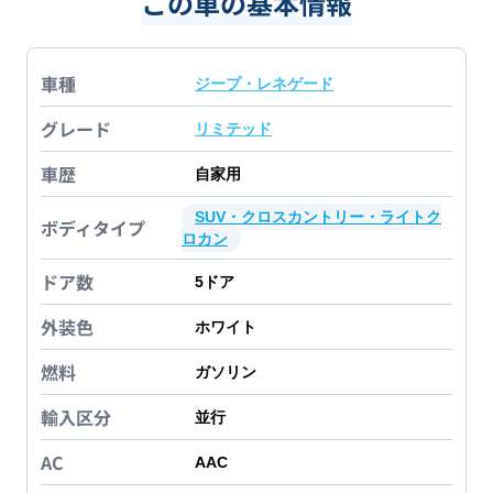
この車の基本情報
車種
ジープ・レネゲード
グレード
リミテッド
車歴
自家用
SUV・クロスカントリー・ライトク
ボディタイプ
ロカン
ドア数
5
ドア
外装色
ホワイト
燃料
ガソリン
輸入区分
並行
AC
AAC