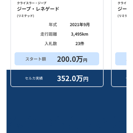
クライスラー・ジープ
クライスラ
ジープ・レネゲード
ジープ
(
リミテッド
)
(
リミテッ
年式
2021年9月
走行距離
3,495
km
入札数
23
件
200.0
万
スタート額
ス
円
352.0
万
円
セルカ実績
セル
ジープ・レネゲード リミテッド/5
年落ち(2021年式)のオークションデ