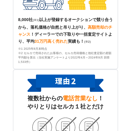
8,000社
以上が登録するオークションで競り合う
(※1)
から、落札価格が自然と吊り上がり、
高額売却のチ
ャンス
！
ディーラーでの下取りや一括査定サイトよ
り、平均
31万円高く売れた
実績も！
(※2)
※1 2025年8月末時点
※2 セルカで売却されたお客様の、セルカ売却価格と他社査定額の差額
平均額を算出（当社実施アンケートより2022年4月～2024年9月 回答
1,533件）
複数社からの
電話営業なし
！
やりとりはセルカ１社とだけ