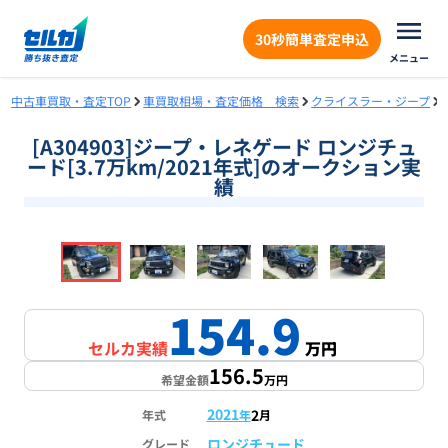
30秒簡単査定申込
メニュー
中古車買取・査定TOP
車買取相場・査定価格 検索
クライスラー・ジープ
[A304903]ジープ・レネゲード ロンジチュ
ード[3.7万km/2021年式]のオークション実
績
❮
❯
1
/
18
154.9
セルカ実績
万円
156.5
希望金額
万円
2021
2
年式
年
月
ロンジチュード
グレード