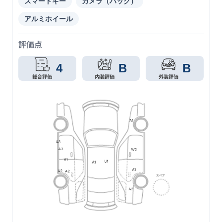
スマートキー
カメラ（バック）
アルミホイール
評価点
4
B
B