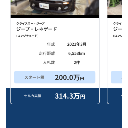
クライスラー・ジープ
クライスラ
ジープ・レネゲード
ジープ
(
ロンジチュード
)
(
ロンジチ
年式
2021年3月
走行距離
6,553
km
入札数
2
件
200.0
万
スタート額
ス
円
314.3
万
円
セルカ実績
セル