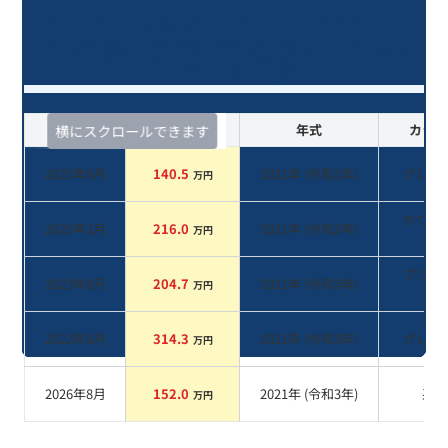
ジープ・レネゲード ロンジチュー
ド/5年落ち(2021年式)のオークショ
ンデータ一覧
査定時期
セルカ実績
年式
カラー
横にスクロールできます
2025年9月
140.5
2021
年 (
令和3年
)
グレー
万円
ホワイ
2025年2月
216.0
2021
年 (
令和3年
)
万円
系
ブラッ
2023年8月
204.7
2021
年 (
令和3年
)
万円
系
2022年8月
314.3
2021
年 (
令和3年
)
グレー
万円
2026年8月
152.0
2021
年 (
令和3年
)
系
万円