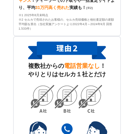
ャンス
！
ディーラーでの下取りや一括査定サイトよ
り、平均
31万円高く売れた
実績も！
(※2)
※1 2025年8月末時点
※2 セルカで売却されたお客様の、セルカ売却価格と他社査定額の差額
平均額を算出（当社実施アンケートより2022年4月～2024年9月 回答
1,533件）
複数社からの
電話営業なし
！
やりとりはセルカ１社とだけ