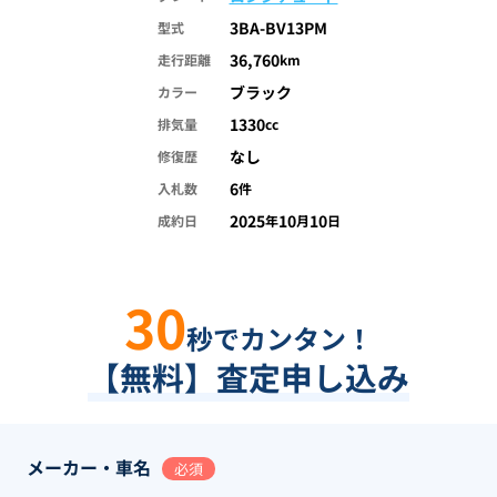
3BA-BV13PM
型式
36,760
走行距離
km
ブラック
カラー
1330
排気量
cc
なし
修復歴
6
入札数
件
2025
10
10
成約日
年
月
日
30
秒でカンタン！
【無料】査定申し込み
メーカー・車名
必須