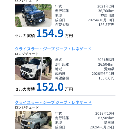
ロンジチュード
年式
2021年2月
走行距離
36,760
km
地域
神奈川県
成約日
2025年10月10日
希望金額
156.5
万円
154.9
セルカ実績
万円
クライスラー・ジープ ジープ・レネゲード
ロンジチュード
年式
2021年6月
走行距離
26,504
km
地域
愛知県
成約日
2026年6月1日
希望金額
155.0
万円
152.0
セルカ実績
万円
クライスラー・ジープ ジープ・レネゲード
ロンジチュード
年式
2018年10月
走行距離
83,509
km
地域
埼玉県
成約日
2026年6月26日