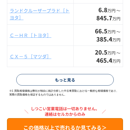
6.8
ランドクルーザープラド［ト
万円 〜
845.7
ヨタ］
万円
66.5
万円 〜
Ｃ－ＨＲ［トヨタ］
385.4
万円
20.5
万円 〜
ＣＸ－５［マツダ］
465.4
万円
もっと見る
※1 買取相場価格は弊社が独自に統計分析した中古車買取における一般的な相場価格であり、
実際の買取価格を保証するものではありません。
しつこい営業電話は一切ありません。
＼
／
連絡はセルカからのみ
この価格以上で売れるか見てみる＞