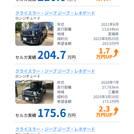
クライスラー・ジープ ジープ・レネゲード
ロンジチュード
年式
2021年6月
走行距離
13,634
km
地域
宮城県
成約日
2023年8月25日
希望金額
203.0
万円
1.7
204.7
万円UP
セルカ実績
万円
クライスラー・ジープ ジープ・レネゲード
ロンジチュード
年式
2020年7月
走行距離
27,783
km
地域
三重県
成約日
2025年3月10日
希望金額
173.3
万円
2.3
175.6
万円UP
セルカ実績
万円
クライスラー・ジープ ジープ・レネゲード