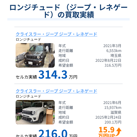
ロンジチュード （ジープ・レネゲー
ド）の買取実績
クライスラー・ジープ ジープ・レネゲード
ロンジチュード
年式
2021年3月
走行距離
6,553
km
地域
埼玉県
成約日
2022年8月22日
希望金額
316.5
万円
314.3
セルカ実績
万円
クライスラー・ジープ ジープ・レネゲード
ロンジチュード
年式
2021年6月
走行距離
15,937
km
地域
滋賀県
成約日
2025年2月24日
希望金額
200.1
万円
15.9
216.0
万円UP
セルカ実績
万円