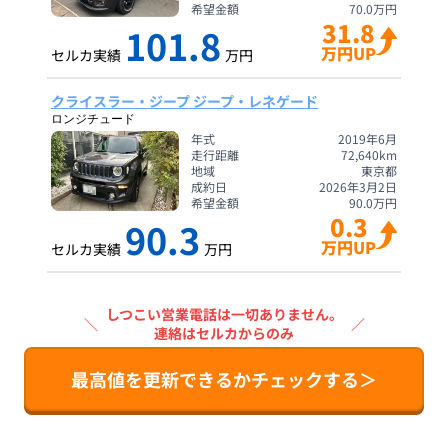
希望金額
70.0
万円
31.8
101.8
万円UP
セルカ実績
万円
クライスラー・ジープ ジープ・レネゲード
ロンジチュード
年式
2019年6月
走行距離
72,640
km
地域
東京都
成約日
2026年3月2日
希望金額
90.0
万円
0.3
90.3
万円UP
セルカ実績
万円
しつこい営業電話は一切ありません。
＼
／
連絡はセルカからのみ
最高値を更新できるかチェックする＞