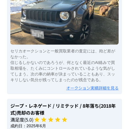
セリカオークションと一般買取業者の査定には、殆ど差が
なかった。
信じるしかないのであろうが、何となく最近のAI絡みで買
取相場を、たくみにコントロールされているような気がし
てしまう。次の車の納車が決まっていることもあり、スッ
キリしない気分が残ってしまったのが残念である。
オークション実績詳細を見る
ジープ・レネゲード
/ リミテッド
/ 8年落ち(2018年
式)
売却のお客様
満足度(
5
.0)
成約日：
2025年6月