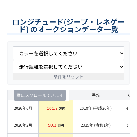
ロンジチュード(ジープ・レネゲー
ド) のオークションデータ一覧
条件をリセット
査定時期
セルカ実績
年式
カラ
横にスクロールできます
2026年6月
101.8
2018
年 (
平成30年
)
その
万円
2026年2月
90.3
2019
年 (
令和1年
)
その
万円