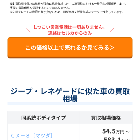
※1 買取相場価格は弊社が独自に統計分析した中古車買取における一般的な相場価格であり、
実際の買取価格を保証するものではありません。
※2
同グレードの流通台数が少ないため、同型車種 / 近接年式のデータで推定しています。
しつこい営業電話は一切ありません。
＼
／
連絡はセルカからのみ
この価格以上で売れるか見てみる＞
ジープ・レネゲードに似た車の買取
相場
同系統ボディタイプ
買取相場価格
54.5
万円 〜
ＣＸ－８［マツダ］
583.1