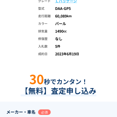
Ｌパッケージ
グレード
DAA-GP5
型式
60,089
走行距離
km
パール
カラー
1490
排気量
cc
なし
修復歴
5
入札数
件
2023
6
19
成約日
年
月
日
30
秒でカンタン！
【無料】査定申し込み
メーカー・車名
必須