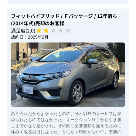
フィットハイブリッド
/ Ｆパッケージ
/ 12年落ち
(2014年式)
売却のお客様
満足度(
2
.0)
成約日：
2025年2月
高く売れたからよかったものの、それ以外のサービスは褒
められたものではなかった。オークション終了から引き渡
しまでかなり急かされ、その間に必要書類を揃えるために
休みを取る羽目になった。とにかく時間がない中、事前の