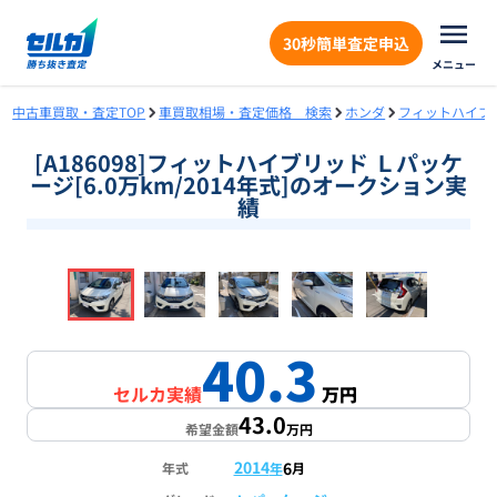
30秒簡単査定申込
メニュー
中古車買取・査定TOP
車買取相場・査定価格 検索
ホンダ
フィットハイブ
[A186098]フィットハイブリッド Ｌパッケ
ージ[6.0万km/2014年式]のオークション実
績
❮
❯
1
/
18
40.3
セルカ実績
万円
43.0
希望金額
万円
2014
6
年式
年
月