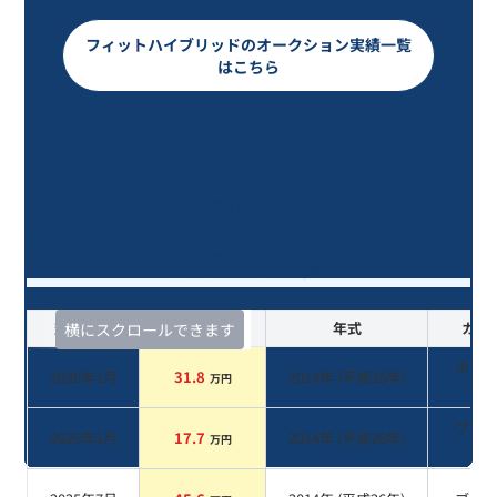
フィットハイブリッドのオークション実績一覧
はこちら
フィットハイブリッド Ｌパッケー
ジ/12年落ち(2014年式)のオークショ
ンデータ一覧
査定時期
セルカ実績
年式
カラ
横にスクロールできます
ホワ
2026年1月
31.8
2014
年 (
平成26年
)
万円
系
ブラ
2026年1月
17.7
2014
年 (
平成26年
)
万円
系