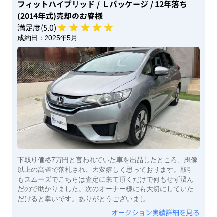
フィットハイブリッド
/ Ｌパッケージ
/ 12年落ち
(2014年式)
売却のお客様
満足度(
5
.0)
成約日：
2025年5月
下取り価格7万円と言われていた車を出品したところ、想像
以上の高値で落札され、大変嬉しく思っております。取引
もスムーズでこちらは査定に来て頂くだけで何もせず済ん
だので助かりました。次のオーナー様にも大切にしていた
だけると幸いです。ありがとうございまし
オークション実績詳細を見る