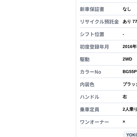
新車保証書
なし
リサイクル預託金
あり 7
シフト位置
-
初度登録年月
2016
駆動
2WD
カラーNo
BG55P
内装色
ブラッ
ハンドル
右
乗車定員
2
人乗
ワンオーナー
×
YOK