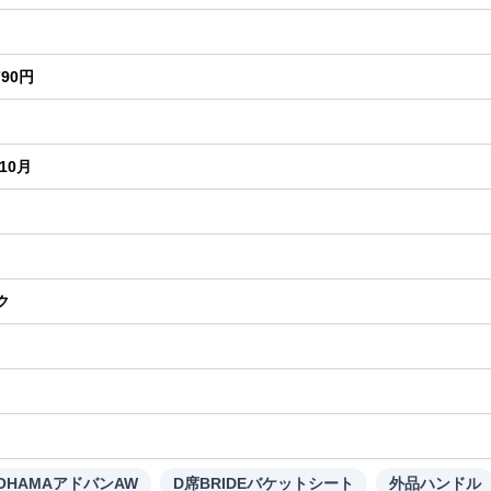
790円
年10月
ク
り
OHAMAアドバンAW
D席BRIDEバケットシート
外品ハンドル