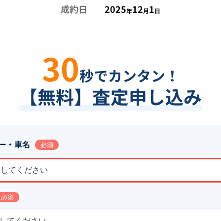
成約日
2025
12
1
年
月
日
30
秒でカンタン！
【無料】査定申し込み
ー・車名
必須
択してください
必須
してください