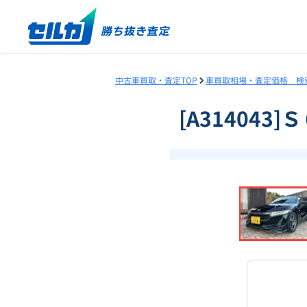
中古車買取・査定TOP
車買取相場・査定価格 検
[A314043
❮