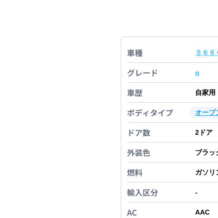
車種
Ｓ６６
グレード
α
車歴
自家用
ボディタイプ
オープ
ドア数
2
ドア
外装色
ブラッ
燃料
ガソリ
輸入区分
-
AC
AAC