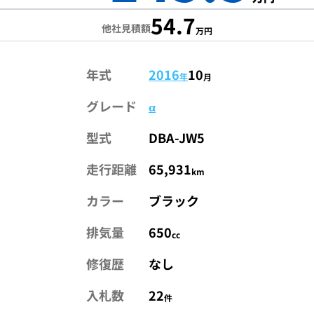
54.7
他社見積額
万円
年式
2016
10
年
月
グレード
α
型式
DBA-JW5
走行距離
65,931
km
カラー
ブラック
排気量
650
cc
修復歴
なし
入札数
22
件