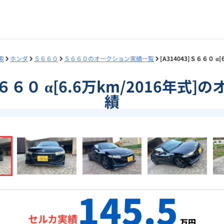
索
ホンダ
Ｓ６６０
Ｓ６６０のオークション実績一覧
[A314043]Ｓ６６０ 
]Ｓ６６０ α[6.6万km/2016年式
績
145.5
セルカ実績
万円