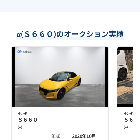
α(Ｓ６６０)のオークション実績
ホンダ
ホンダ
Ｓ６６０
Ｓ６６
(
α
)
(
α
)
年式
2020年10月