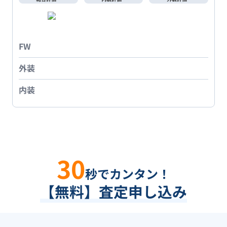
FW
外装
内装
30
秒でカンタン！
【無料】査定申し込み