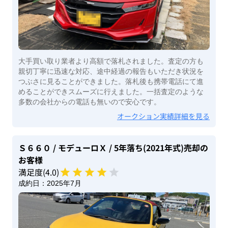
大手買い取り業者より高額で落札されました。査定の方も
親切丁寧に迅速な対応、途中経過の報告もいただき状況を
つぶさに見ることができました。落札後も携帯電話にて進
めることができスムーズに行えました。一括査定のような
多数の会社からの電話も無いので安心です。
オークション実績詳細を見る
Ｓ６６０
/ モデューロＸ
/ 5年落ち(2021年式)
売却の
お客様
満足度(
4
.0)
成約日：
2025年7月