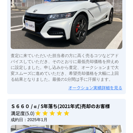
査定に来ていただいた担当者の方に高く売るコツなどアド
バイスしていただき、そのとおりに最低売却価格を抑えめ
に設定しました。申し込みから査定、オークションまで大
変スムーズに進めていただき、希望売却価格を大幅に上回
る結果となりました。最後の1分間は手に汗握ります。
オークション実績詳細を見る
Ｓ６６０
/ α
/ 5年落ち(2021年式)
売却のお客様
満足度(
5
.0)
成約日：
2025年1月