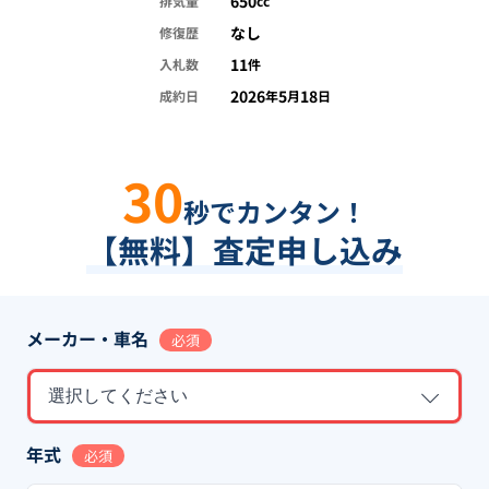
650
排気量
cc
なし
修復歴
11
入札数
件
2026
5
18
成約日
年
月
日
30
秒でカンタン！
【無料】査定申し込み
メーカー・車名
必須
選択してください
年式
必須