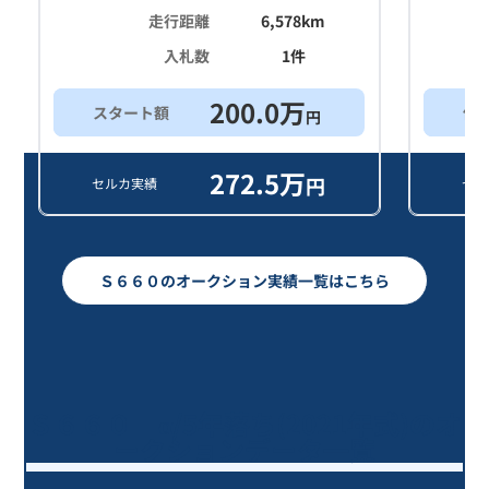
走行距離
6,578
km
入札数
1
件
200.0
万
スタート額
他
円
272.5
万
円
セルカ実績
セル
Ｓ６６０のオークション実績一覧はこちら
Ｓ６６０ α/5年落ち(2021年式)のオ
ークションデータ一覧