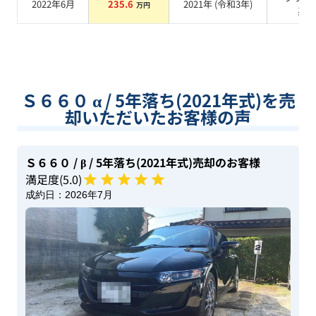
2022年6月
235.6
2021
年 (
令和3年
)
万円
系
Ｓ６６０ α / 5年落ち(2021年式)を売
却いただいたお客様の声
Ｓ６６０
/ β
/ 5年落ち(2021年式)
売却のお客様
満足度(
5
.0)
成約日：
2026年7月