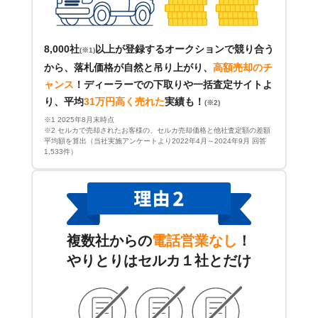
8,000社
以上が登録するオークションで競り合う
(※1)
から、落札価格が自然と吊り上がり、
高額売却のチ
ャンス
！
ディーラーでの下取りや一括査定サイトよ
り、平均
31万円高く売れた
実績も！
(※2)
※1 2025年8月末時点
※2 セルカで売却されたお客様の、セルカ売却価格と他社査定額の差額
平均額を算出（当社実施アンケートより2022年4月～2024年9月 回答
1,533件）
複数社からの
電話営業なし
！
やりとりはセルカ１社とだけ