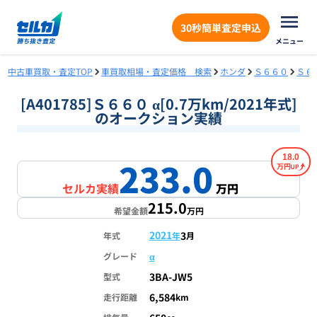
30秒簡単査定申込
メニュー
中古車買取・査定TOP
車買取相場・査定価格 検索
ホンダ
Ｓ６６０
Ｓ６
[A401785]Ｓ６６０ α[0.7万km/2021年式]
のオークション実績
18.0
233.0
万円
セルカ実績
万円
215.0
希望金額
万円
2021
3
年式
年
月
α
グレード
3BA-JW5
型式
6,584
走行距離
km