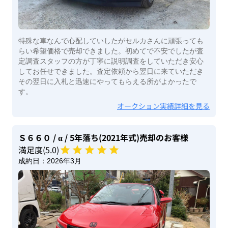
特殊な車なんで心配していしたがセルカさんに頑張っても
らい希望価格で売却できました。初めてで不安でしたが査
定調査スタッフの方が丁寧に説明調査をしていただき安心
してお任せできました。査定依頼から翌日に来ていただき
その翌日に入札と迅速にやってもらえる所がよかったで
す。
オークション実績詳細を見る
Ｓ６６０
/ α
/ 5年落ち(2021年式)
売却のお客様
満足度(
5
.0)
成約日：
2026年3月