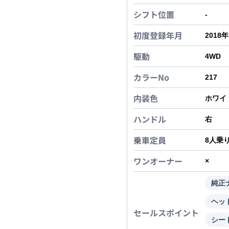
シフト位置
-
初度登録年月
2018
駆動
4WD
カラーNo
217
内装色
ホワイ
ハンドル
右
乗車定員
8
人乗
ワンオーナー
×
純正
ヘッ
セールスポイント
シー