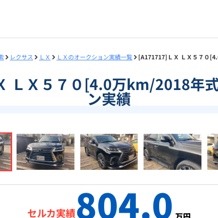
索
レクサス
ＬＸ
ＬＸのオークション実績一覧
[A171717]ＬＸ ＬＸ５７０[
]ＬＸ ＬＸ５７０[4.0万km/2018
ン実績
804.0
セルカ実績
万円