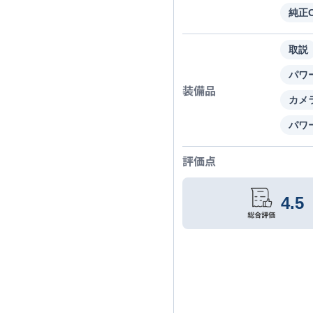
純正O
取説
パワ
装備品
カメ
パワ
評価点
4.5