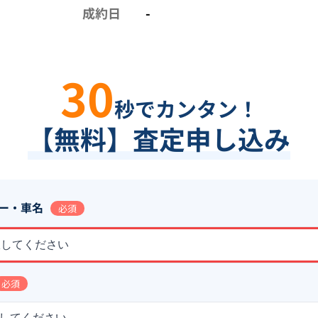
成約日
-
30
秒でカンタン！
【無料】査定申し込み
ー・車名
必須
択してください
必須
してください