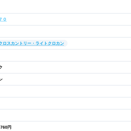
７０
・クロスカントリー・ライトクロカン
ク
ン
5760円