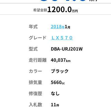
1200.0
希望金額
万円
年式
2018
1
年
月
グレード
ＬＸ５７０
型式
DBA-URJ201W
走行距離
40,037
km
カラー
ブラック
排気量
5660
cc
修復歴
なし
入札数
11
件