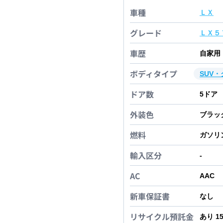
車種
ＬＸ
グレード
ＬＸ５
車歴
自家用
ボディタイプ
SUV
ドア数
5
ドア
外装色
ブラッ
燃料
ガソリ
輸入区分
-
AC
AAC
新車保証書
なし
リサイクル預託金
あり 1