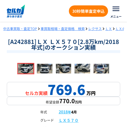
30秒簡単査定申込
メニュー
中古車買取・査定TOP
車買取相場・査定価格 検索
レクサス
ＬＸ
ＬＸの
[A242881]ＬＸ ＬＸ５７０[2.8万km/2018
年式]のオークション実績
❮
❯
1
/
18
769.6
セルカ実績
万円
770.0
希望金額
万円
2018
4
年式
年
月
ＬＸ５７０
グレード