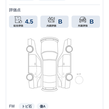
評価点
4.5
B
B
FW
トビ石
傷A