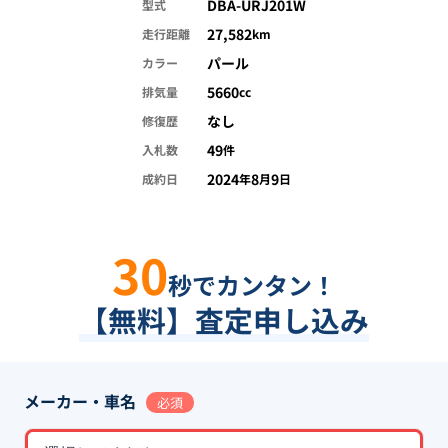
DBA-URJ201W
型式
27,582
走行距離
km
パール
カラー
5660
排気量
cc
なし
修復歴
49
入札数
件
2024
8
9
成約日
年
月
日
30
秒でカンタン！
【無料】査定申し込み
メーカー・車名
必須