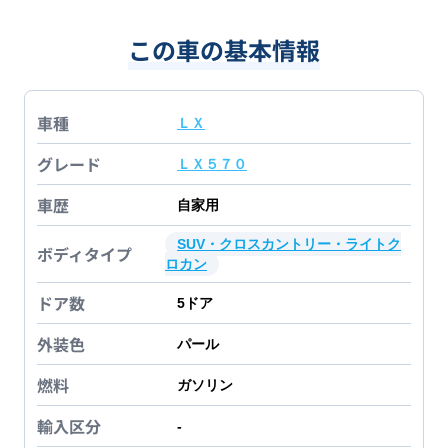
この車の基本情報
車種
ＬＸ
グレード
ＬＸ５７０
車歴
自家用
SUV・クロスカントリー・ライトク
ボディタイプ
ロカン
ドア数
5
ドア
外装色
パール
燃料
ガソリン
輸入区分
-