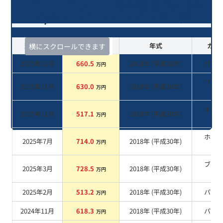
ＬＸ ＬＸ５７０/8年落ち(2018年
式)のオークションデータ一覧
査定時期
セルカ実績
年式
カラ
横にスクロールできます
2025年11月
660.5
2018
年 (
平成30年
)
パー
万円
ブラ
2025年11月
630.0
2018
年 (
平成30年
)
万円
系
ホワ
2025年11月
517.1
2018
年 (
平成30年
)
万円
系
ホワ
2025年7月
714.0
2018
年 (
平成30年
)
万円
系
ブラ
2025年3月
728.5
2018
年 (
平成30年
)
万円
系
2025年2月
513.2
2018
年 (
平成30年
)
パー
万円
2024年11月
618.3
2018
年 (
平成30年
)
パー
万円