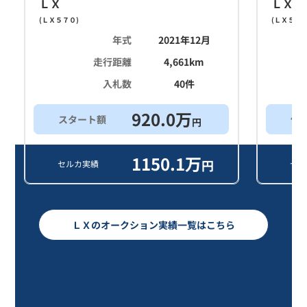
ＬＸ
ＬＸ
(
ＬＸ５７０
)
(
ＬＸ５７
年式
2021年12月
走行距離
4,661
km
入札数
40
件
920.0
万
スタート額
他
円
1150.1
万
円
セルカ実績
セル
ＬＸのオークション実績一覧はこちら