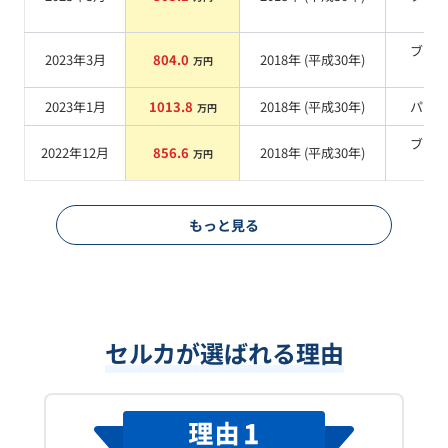
系
ブラ
2023年3月
804.0
2018
年 (
平成30年
)
万円
系
2023年1月
1013.8
2018
年 (
平成30年
)
パー
万円
ブラ
2022年12月
856.6
2018
年 (
平成30年
)
万円
系
もっと見る
セルカが選ばれる理由