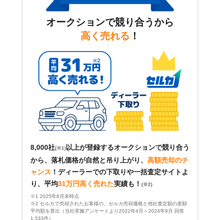
オークションで競り合うから
高く売れる
！
8,000社
以上が登録するオークションで競り合う
(※1)
から、落札価格が自然と吊り上がり、
高額売却のチ
ャンス
！
ディーラーでの下取りや一括査定サイトよ
り、平均
31万円高く売れた
実績も！
(※2)
※1 2025年8月末時点
※2 セルカで売却されたお客様の、セルカ売却価格と他社査定額の差額
平均額を算出（当社実施アンケートより2022年4月～2024年9月 回答
1,533件）