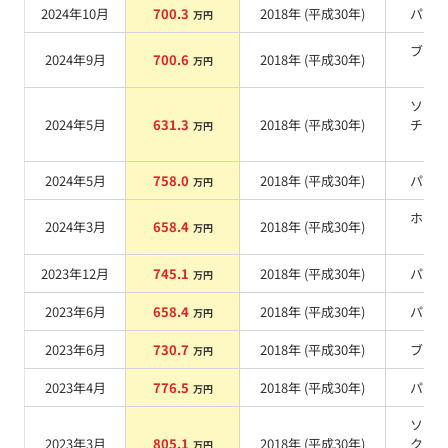
2024年10月
700.3
2018
年 (
平成30年
)
パー
万円
ブラ
2024年9月
700.6
2018
年 (
平成30年
)
万円
系
ソニ
2024年5月
631.3
2018
年 (
平成30年
)
チタ
万円
ム
2024年5月
758.0
2018
年 (
平成30年
)
パー
万円
ホワ
2024年3月
658.4
2018
年 (
平成30年
)
万円
系
2023年12月
745.1
2018
年 (
平成30年
)
パー
万円
2023年6月
658.4
2018
年 (
平成30年
)
パー
万円
2023年6月
730.7
2018
年 (
平成30年
)
ブル
万円
2023年4月
776.5
2018
年 (
平成30年
)
パー
万円
ソニ
2023年3月
805.1
2018
年 (
平成30年
)
クォ
万円