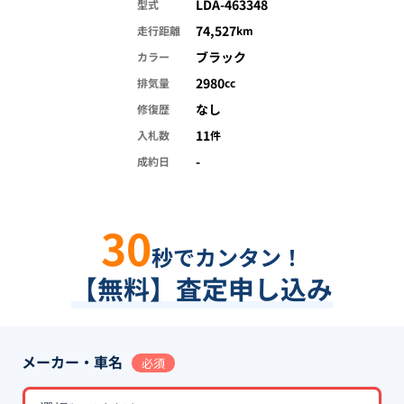
LDA-463348
型式
74,527
走行距離
km
ブラック
カラー
2980
排気量
cc
なし
修復歴
11
入札数
件
-
成約日
30
秒でカンタン！
【無料】査定申し込み
メーカー・車名
必須