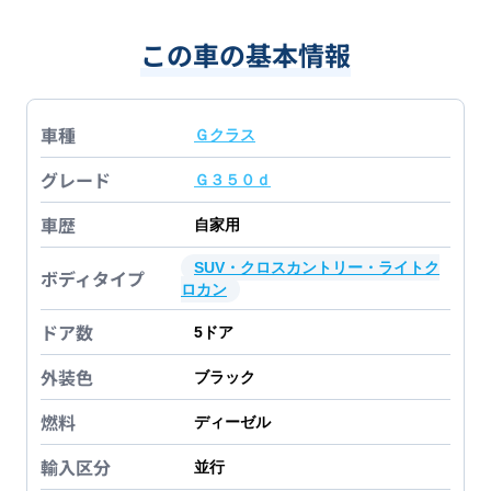
この車の基本情報
車種
Ｇクラス
グレード
Ｇ３５０ｄ
車歴
自家用
SUV・クロスカントリー・ライトク
ボディタイプ
ロカン
ドア数
5
ドア
外装色
ブラック
燃料
ディーゼル
輸入区分
並行