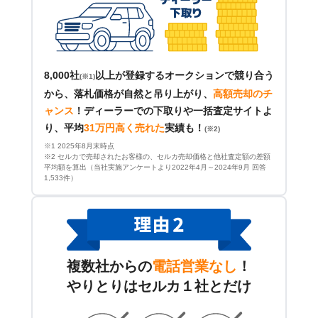
8,000社
以上が登録するオークションで競り合う
(※1)
から、落札価格が自然と吊り上がり、
高額売却のチ
ャンス
！
ディーラーでの下取りや一括査定サイトよ
り、平均
31万円高く売れた
実績も！
(※2)
※1 2025年8月末時点
※2 セルカで売却されたお客様の、セルカ売却価格と他社査定額の差額
平均額を算出（当社実施アンケートより2022年4月～2024年9月 回答
1,533件）
複数社からの
電話営業なし
！
やりとりはセルカ１社とだけ