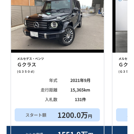
メルセデス・ベンツ
メルセデス
Ｇクラス
Ｇクラ
(
Ｇ３５０ｄ
)
(
Ｇ３５０
年式
2021年9月
走行距離
15,365
km
入札数
131
件
1200.0
万
スタート額
ス
円