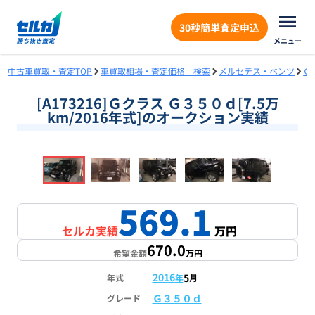
30秒簡単査定申込
メニュー
中古車買取・査定TOP
車買取相場・査定価格 検索
メルセデス・ベンツ
Ｇ
[A173216]Ｇクラス Ｇ３５０ｄ[7.5万
km/2016年式]のオークション実績
❮
❯
1
/
18
569.1
セルカ実績
万円
670.0
希望金額
万円
2016
5
年式
年
月
Ｇ３５０ｄ
グレード