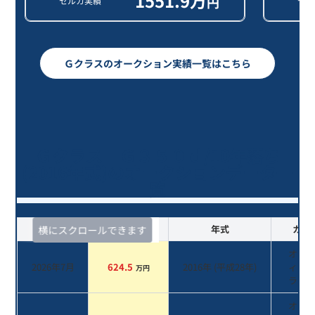
1551.9
万
円
セルカ実績
セル
Ｇクラスのオークション実績一覧はこちら
Ｇクラス Ｇ３５０ｄ/10年落ち
(2016年式)のオークションデータ一
覧
査定時期
セルカ実績
年式
カラ
横にスクロールできます
オブ
2026年7月
624.5
2016
年 (
平成28年
)
ィア
万円
ラッ
オブ