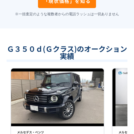
「現状価格」を知る
※一括査定のような複数者からの電話ラッシュは一切ありません
Ｇ３５０ｄ(Ｇクラス)のオークション
実績
メルセデス・ベンツ
メルセデス