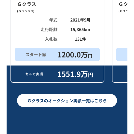
Ｇクラス
Ｇクラ
(
Ｇ３５０ｄ
)
(
Ｇ３５０
年式
2021年9月
走行距離
15,365
km
入札数
131
件
1200.0
万
スタート額
ス
円
1551.9
万
円
セルカ実績
セル
Ｇクラスのオークション実績一覧はこちら