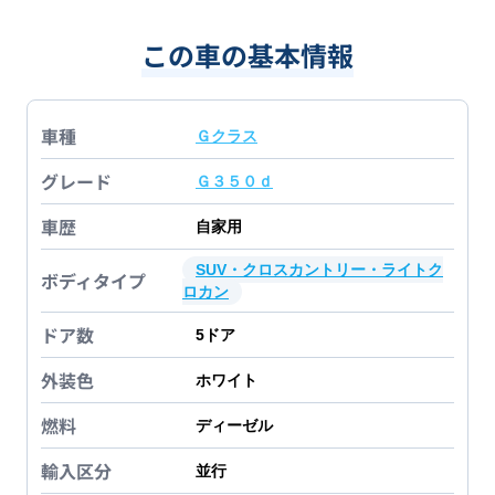
この車の基本情報
車種
Ｇクラス
グレード
Ｇ３５０ｄ
車歴
自家用
SUV・クロスカントリー・ライトク
ボディタイプ
ロカン
ドア数
5
ドア
外装色
ホワイト
燃料
ディーゼル
輸入区分
並行