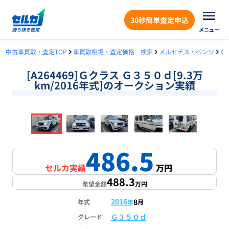
30秒簡単査定申込
メニュー
中古車買取・査定TOP
車買取相場・査定価格 検索
メルセデス・ベンツ
Ｇ
[A264469]Ｇクラス Ｇ３５０ｄ[9.3万
km/2016年式]のオークション実績
❮
❯
1
/
18
486.5
セルカ実績
万円
488.3
希望金額
万円
2016
8
年式
年
月
Ｇ３５０ｄ
グレード