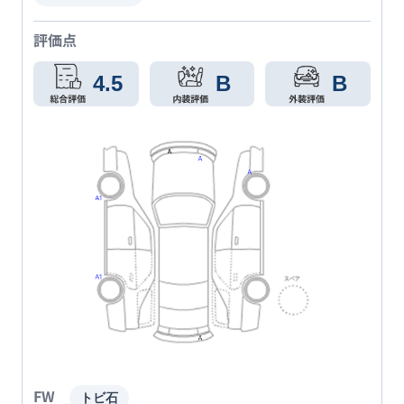
評価点
4.5
B
B
FW
トビ石