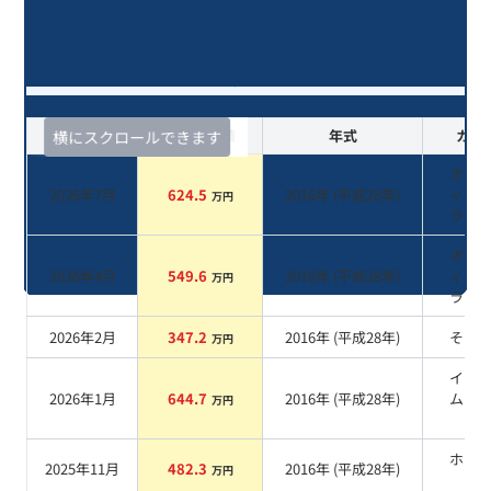
Ｇクラス Ｇ３５０ｄ/10年落ち
(2016年式)のオークションデータ一
覧
査定時期
セルカ実績
年式
カラ
横にスクロールできます
オブ
2026年7月
624.5
2016
年 (
平成28年
)
ィア
万円
ラッ
オブ
2026年4月
549.6
2016
年 (
平成28年
)
ィア
万円
ラッ
2026年2月
347.2
2016
年 (
平成28年
)
その
万円
イリ
2026年1月
644.7
2016
年 (
平成28年
)
ムシ
万円
ー
ホワ
2025年11月
482.3
2016
年 (
平成28年
)
万円
系