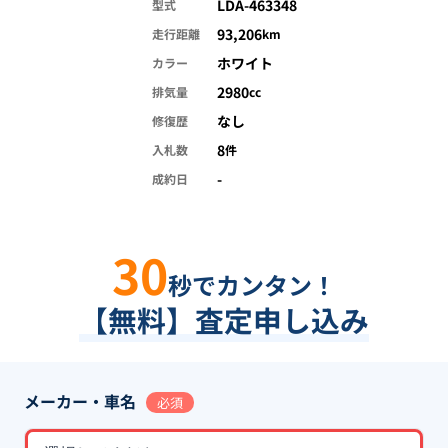
LDA-463348
型式
93,206
走行距離
km
ホワイト
カラー
2980
排気量
cc
なし
修復歴
8
入札数
件
-
成約日
30
秒でカンタン！
【無料】査定申し込み
メーカー・車名
必須