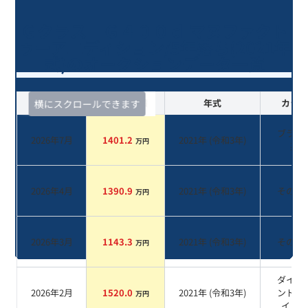
Ｇクラス Ｇ４００ｄ マヌファクト
ゥーアエディション/5年落ち(2021年
式)のオークションデータ一覧
査定時期
セルカ実績
年式
カラー
横にスクロールできます
ブラッ
2026年7月
1401.2
2021
年 (
令和3年
)
万円
系
2026年4月
1390.9
2021
年 (
令和3年
)
その他
万円
2026年3月
1143.3
2021
年 (
令和3年
)
その他
万円
ダイヤ
2026年2月
1520.0
2021
年 (
令和3年
)
ンドホ
万円
イト
系