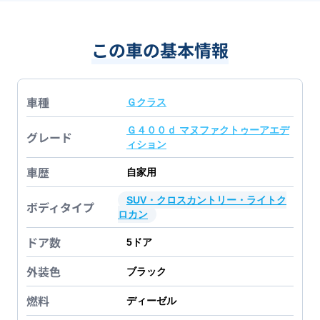
この車の基本情報
車種
Ｇクラス
Ｇ４００ｄ マヌファクトゥーアエデ
グレード
ィション
車歴
自家用
SUV・クロスカントリー・ライトク
ボディタイプ
ロカン
ドア数
5
ドア
外装色
ブラック
燃料
ディーゼル