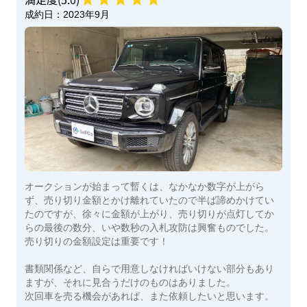
成約日：
2023年9月
オークションが始まって暫くは、なかなか数字が上がら
ず、売り切り金額とかけ離れていたので半ば諦めかけてい
たのですが、徐々に金額が上がり、売り切りが点灯してか
らの最後の数分、いや数秒の入札攻防は興奮ものでした。
売り切りの金額設定は重要です！
書類関係など、自らで用意しなければいけない部分もあり
ますが、それに見合うだけのものはありました。
次回車を売る機会があれば、また依頼したいと思います。