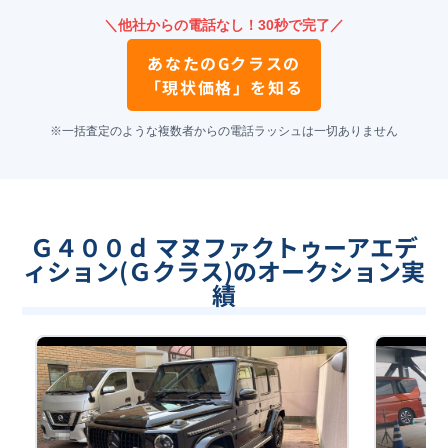
＼他社からの電話なし！30秒で完了／
あなたの
Gクラス
の
「現状価格」を知る
※一括査定のような複数者からの電話ラッシュは一切ありません
Ｇ４００ｄ マヌファクトゥーアエデ
ィション(Ｇクラス)のオークション実
績