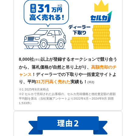
8,000社
以上が登録するオークションで競り合う
(※1)
から、落札価格が自然と吊り上がり、
高額売却のチ
ャンス
！
ディーラーでの下取りや一括査定サイトよ
り、平均
31万円高く売れた
実績も！
(※2)
※1 2025年8月末時点
※2 セルカで売却されたお客様の、セルカ売却価格と他社査定額の差額
平均額を算出（当社実施アンケートより2022年4月～2024年9月 回答
1,533件）