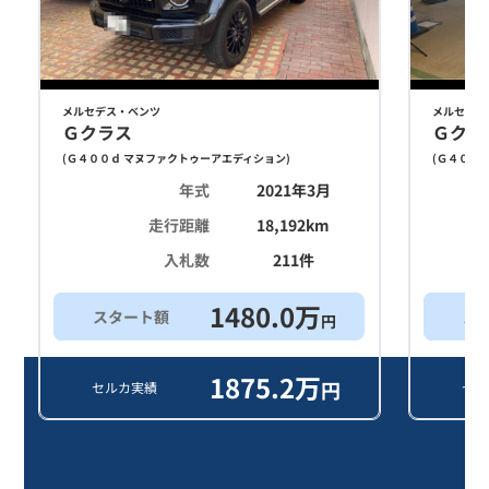
メルセデス・ベンツ
メルセデス
Ｇクラス
Ｇクラ
(
Ｇ４００ｄ マヌファクトゥーアエディション
)
(
Ｇ４００ｄ
年式
2021年3月
走行距離
18,192
km
入札数
211
件
1480.0
万
スタート額
ス
円
1875.2
万
円
セルカ実績
セル