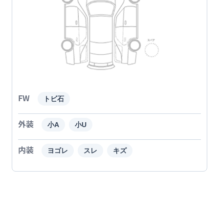
FW
トビ石
外装
小A
小U
内装
ヨゴレ
スレ
キズ