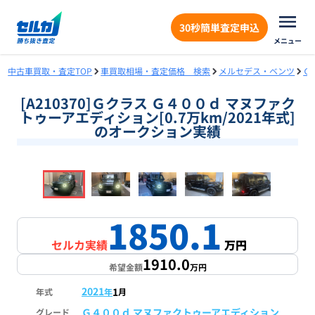
30秒簡単査定申込
メニュー
中古車買取・査定TOP
車買取相場・査定価格 検索
メルセデス・ベンツ
Ｇ
[A210370]Ｇクラス Ｇ４００ｄ マヌファク
トゥーアエディション[0.7万km/2021年式]
のオークション実績
❮
❯
1
/
18
1850.1
セルカ実績
万円
1910.0
希望金額
万円
2021
1
年式
年
月
Ｇ４００ｄ マヌファクトゥーアエディション
グレード