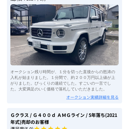
オークション残り時間が、１分を切った直後からの怒涛の
入札が始まりました。１分間で、約２００万円以上値が上
がりました。びっくりの連続でした。すごいの一言でし
た。大変満足のいく価格で落札していただきました。
オークション実績詳細を見る
Ｇクラス
/ Ｇ４００ｄ ＡＭＧライン
/ 5年落ち(2021
年式)
売却のお客様
満足度(
5
.0)