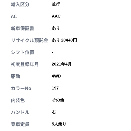
輸入区分
並行
AC
AAC
新車保証書
あり
リサイクル預託金
あり 20440円
シフト位置
-
初度登録年月
2021年4月
駆動
4WD
カラーNo
197
内装色
その他
ハンドル
右
乗車定員
5
人乗り