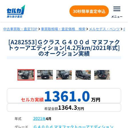
30秒簡単査定申込
メニュー
中古車買取・査定TOP
車買取相場・査定価格 検索
メルセデス・ベンツ
Ｇ
[A282553]Ｇクラス Ｇ４００ｄ マヌファク
トゥーアエディション[4.2万km/2021年式]
のオークション実績
❮
❯
1
/
18
1361.0
セルカ実績
万円
1364.3
希望金額
万円
2021
4
年式
年
月
Ｇ４００ｄ マヌファクトゥーアエディション
グレード