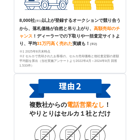
8,000社
以上が登録するオークションで競り合う
(※1)
から、落札価格が自然と吊り上がり、
高額売却のチ
ャンス
！
ディーラーでの下取りや一括査定サイトよ
り、平均
31万円高く売れた
実績も！
(※2)
※1 2025年8月末時点
※2 セルカで売却されたお客様の、セルカ売却価格と他社査定額の差額
平均額を算出（当社実施アンケートより2022年4月～2024年9月 回答
1,533件）
複数社からの
電話営業なし
！
やりとりはセルカ１社とだけ