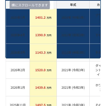
査定時期
セルカ実績
年式
カラー
横にスクロールできます
ブラッ
2026年7月
1401.2
2021
年 (
令和3年
)
万円
系
2026年4月
1390.9
2021
年 (
令和3年
)
その他
万円
2026年3月
1143.3
2021
年 (
令和3年
)
その他
万円
ダイヤ
2026年2月
1520.0
2021
年 (
令和3年
)
ンドホ
万円
イト
系
ホワイ
2026年1月
1439.6
2021
年 (
令和3年
)
万円
系
2025年11月
1497.5
2021
年 (
令和3年
)
その他
万円