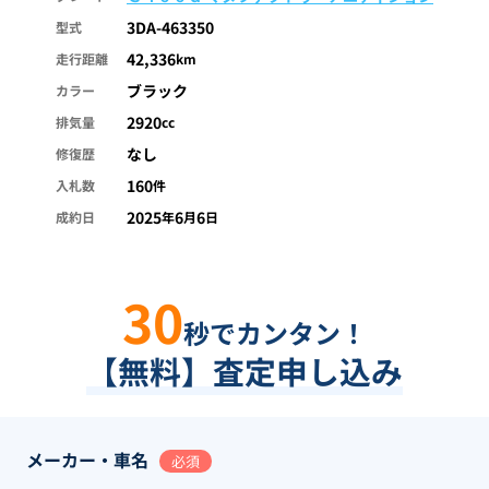
3DA-463350
型式
42,336
走行距離
km
ブラック
カラー
2920
排気量
cc
なし
修復歴
160
入札数
件
2025
6
6
成約日
年
月
日
30
秒でカンタン！
【無料】査定申し込み
メーカー・車名
必須