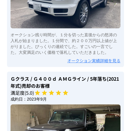
オークション残り時間が、１分を切った直後からの怒涛の
入札が始まりました。１分間で、約２００万円以上値が上
がりました。びっくりの連続でした。すごいの一言でし
た。大変満足のいく価格で落札していただきました。
オークション実績詳細を見る
Ｇクラス
/ Ｇ４００ｄ ＡＭＧライン
/ 5年落ち(2021
年式)
売却のお客様
満足度(
5
.0)
成約日：
2023年9月