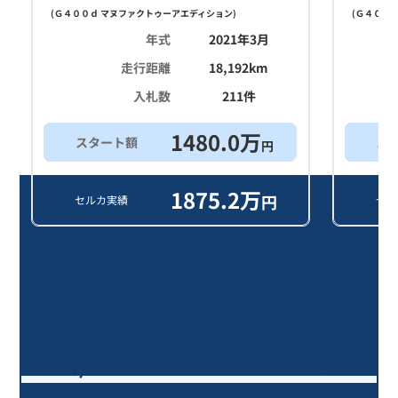
(
Ｇ４００ｄ マヌファクトゥーアエディション
)
(
Ｇ４００ｄ
年式
2021年3月
走行距離
18,192
km
入札数
211
件
1480.0
万
スタート額
ス
円
1875.2
万
円
セルカ実績
セル
Ｇクラス Ｇ４００ｄ マヌファクト
ゥーアエディション/5年落ち(2021年
式)のオークションデータ一覧