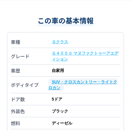
この車の基本情報
車種
Ｇクラス
Ｇ４００ｄ マヌファクトゥーアエデ
グレード
ィション
車歴
自家用
SUV・クロスカントリー・ライトク
ボディタイプ
ロカン
ドア数
5
ドア
外装色
ブラック
燃料
ディーゼル