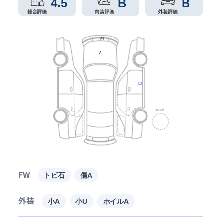
4.5
B
B
FW
トビ石
傷A
外装
小A
小U
ホイルA