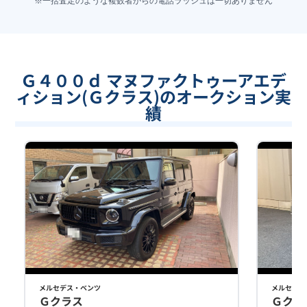
※一括査定のような複数者からの電話ラッシュは一切ありません
Ｇ４００ｄ マヌファクトゥーアエデ
ィション(Ｇクラス)のオークション実
績
メルセデス・ベンツ
メルセデス
Ｇクラス
Ｇクラ