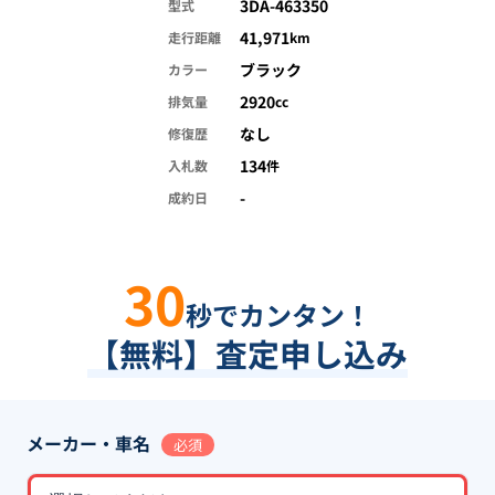
3DA-463350
型式
41,971
走行距離
km
ブラック
カラー
2920
排気量
cc
なし
修復歴
134
入札数
件
-
成約日
30
秒でカンタン！
【無料】査定申し込み
メーカー・車名
必須