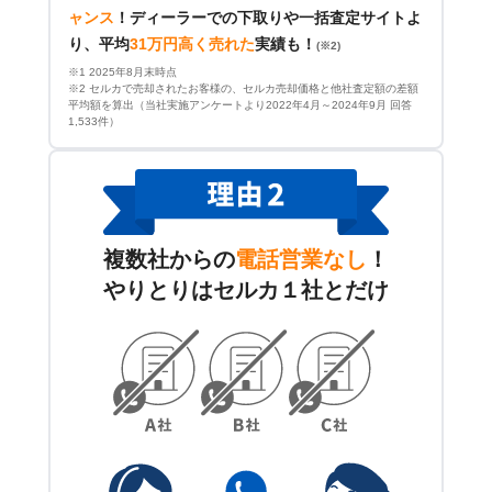
ャンス
！
ディーラーでの下取りや一括査定サイトよ
り、平均
31万円高く売れた
実績も！
(※2)
※1 2025年8月末時点
※2 セルカで売却されたお客様の、セルカ売却価格と他社査定額の差額
平均額を算出（当社実施アンケートより2022年4月～2024年9月 回答
1,533件）
複数社からの
電話営業なし
！
やりとりはセルカ１社とだけ