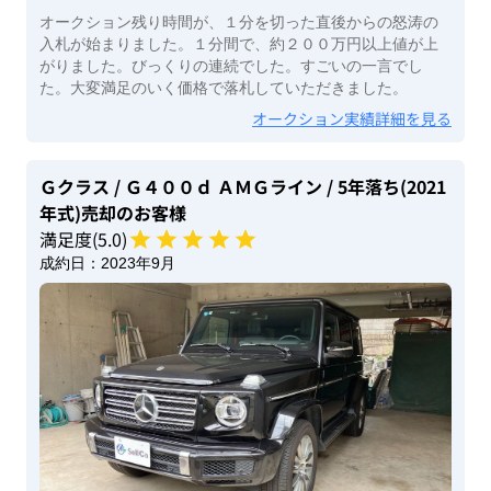
オークション残り時間が、１分を切った直後からの怒涛の
入札が始まりました。１分間で、約２００万円以上値が上
がりました。びっくりの連続でした。すごいの一言でし
た。大変満足のいく価格で落札していただきました。
オークション実績詳細を見る
Ｇクラス
/ Ｇ４００ｄ ＡＭＧライン
/ 5年落ち(2021
年式)
売却のお客様
満足度(
5
.0)
成約日：
2023年9月