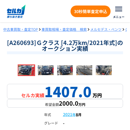
30秒簡単査定申込
メニュー
中古車買取・査定TOP
車買取相場・査定価格 検索
メルセデス・ベンツ
Ｇ
[A260693]Ｇクラス [4.2万km/2021年式]の
オークション実績
❮
❯
1
/
18
1407.0
セルカ実績
万円
2000.0
希望金額
万円
2021
8
年式
年
月
-
グレード