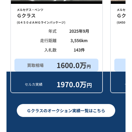
メルセデス・ベンツ
メルセデス
Ｇクラス
Ｇクラ
(
G４５０ｄＡＭＧラインパッケージ
)
(
G450D
)
年式
2025年9月
走行距離
3,556
km
入札数
143
件
1600.0
万
買取相場
買
円
1970.0
万
円
セルカ実績
セル
Ｇクラスのオークション実績一覧はこちら