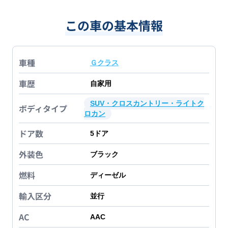
この車の基本情報
車種
Ｇクラス
車歴
自家用
SUV・クロスカントリー・ライトク
ボディタイプ
ロカン
ドア数
5
ドア
外装色
ブラック
燃料
ディーゼル
輸入区分
並行
AC
AAC