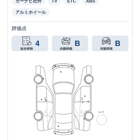
カーナビ社外
TV
ETC
ABS
アルミホイール
評価点
4
B
B