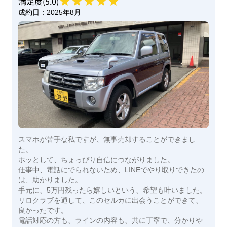
満足度(
5
.0)
成約日：
2025年8月
スマホが苦手な私ですが、無事売却することができまし
た。
ホッとして、ちょっぴり自信につながりました。
仕事中、電話にでられないため、LINEでやり取りできたの
は、助かりました。
手元に、5万円残ったら嬉しいという、希望も叶いました。
リロクラブを通して、このセルカに出会うことができて、
良かったです。
電話対応の方も、ラインの内容も、共に丁寧で、分かりや