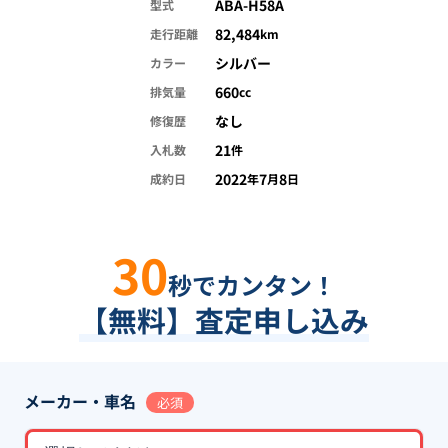
ABA-H58A
型式
82,484
走行距離
km
シルバー
カラー
660
排気量
cc
なし
修復歴
21
入札数
件
2022
7
8
成約日
年
月
日
30
秒でカンタン！
【無料】査定申し込み
メーカー・車名
必須