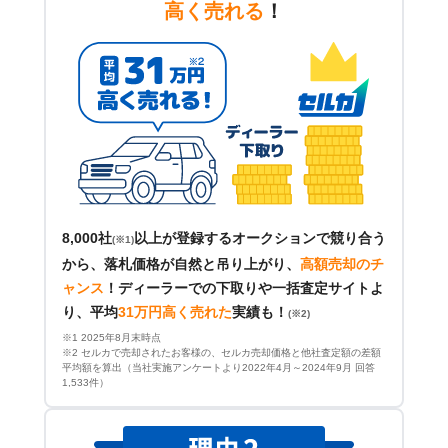
高く売れる
！
8,000社
以上が登録するオークションで競り合う
(※1)
から、落札価格が自然と吊り上がり、
高額売却のチ
ャンス
！
ディーラーでの下取りや一括査定サイトよ
り、平均
31万円高く売れた
実績も！
(※2)
※1 2025年8月末時点
※2 セルカで売却されたお客様の、セルカ売却価格と他社査定額の差額
平均額を算出（当社実施アンケートより2022年4月～2024年9月 回答
1,533件）