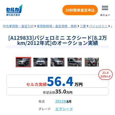
30秒簡単査定申込
メニュー
中古車買取・査定TOP
車買取相場・査定価格 検索
三菱
パジェロミニ
パ
[A129833]パジェロミニ エクシード[8.2万
km/2012年式]のオークション実績
❮
❯
1
/
18
21.4
56.4
万円
セルカ実績
万円
35.0
希望金額
万円
2012
8
年式
年
月
エクシード
グレード