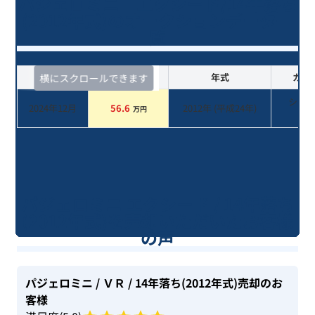
パジェロミニ エクシード/14年落ち
(2012年式)のオークションデータ一
覧
査定時期
セルカ実績
年式
カラ
横にスクロールできます
シル
2024年12月
56.6
2012
年 (
平成24年
)
万円
系
パジェロミニ エクシード / 14年落ち
(2012年式)を売却いただいたお客様
の声
パジェロミニ
/ ＶＲ
/ 14年落ち(2012年式)
売却のお
客様