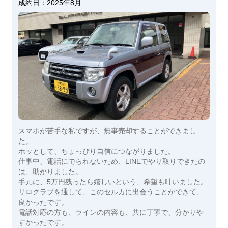
成約日：
2025年8月
スマホが苦手な私ですが、無事売却することができまし
た。
ホッとして、ちょっぴり自信につながりました。
仕事中、電話にでられないため、LINEでやり取りできたの
は、助かりました。
手元に、5万円残ったら嬉しいという、希望も叶いました。
リロクラブを通して、このセルカに出会うことができて、
良かったです。
電話対応の方も、ラインの内容も、共に丁寧で、分かりや
すかったです。