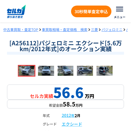
30秒簡単査定申込
メニュー
中古車買取・査定TOP
車買取相場・査定価格 検索
三菱
パジェロミニ
パ
[A256112]パジェロミニ エクシード[5.6万
km/2012年式]のオークション実績
❮
❯
1
/
18
56.6
セルカ実績
万円
58.5
希望金額
万円
2012
2
年式
年
月
エクシード
グレード