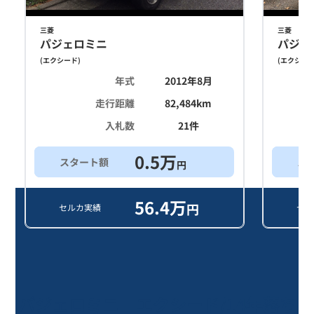
三菱
三菱
パジェロミニ
パジェ
(
エクシード
)
(
エクシー
年式
2012年8月
走行距離
82,484
km
入札数
21
件
0.5
万
スタート額
ス
円
56.4
万
円
セルカ実績
セル
パジェロミニ エクシード/14年落ち