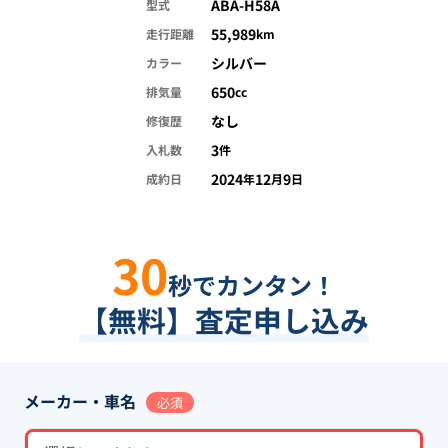
ABA-H58A
型式
55,989
走行距離
km
シルバー
カラー
650
排気量
cc
なし
修復歴
3
入札数
件
2024
12
9
成約日
年
月
日
30
秒でカンタン！
【無料】査定申し込み
メーカー・車名
必須