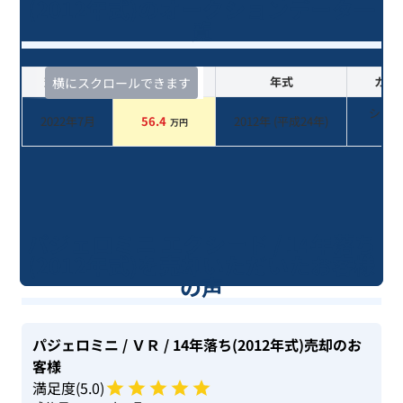
(2012年式)のオークションデータ一
覧
査定時期
セルカ実績
年式
カラ
横にスクロールできます
シル
2022年7月
56.4
2012
年 (
平成24年
)
万円
系
パジェロミニ エクシード / 14年落ち
(2012年式)を売却いただいたお客様
の声
パジェロミニ
/ ＶＲ
/ 14年落ち(2012年式)
売却のお
客様
満足度(
5
.0)