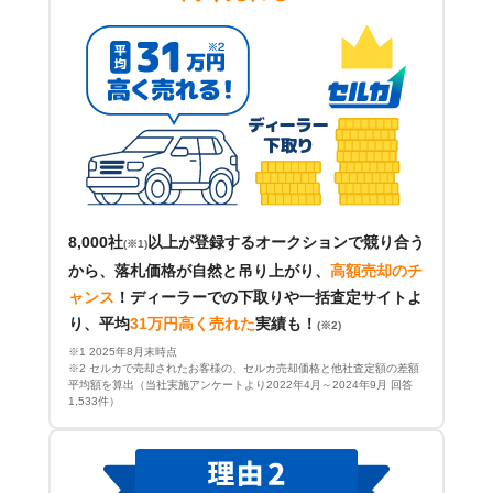
8,000社
以上が登録するオークションで競り合う
(※1)
から、落札価格が自然と吊り上がり、
高額売却のチ
ャンス
！
ディーラーでの下取りや一括査定サイトよ
り、平均
31万円高く売れた
実績も！
(※2)
※1 2025年8月末時点
※2 セルカで売却されたお客様の、セルカ売却価格と他社査定額の差額
平均額を算出（当社実施アンケートより2022年4月～2024年9月 回答
1,533件）