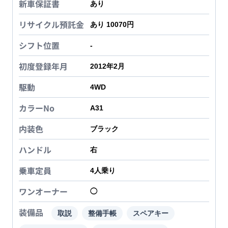
新車保証書
あり
リサイクル預託金
あり 10070円
シフト位置
-
初度登録年月
2012年2月
駆動
4WD
カラーNo
A31
内装色
ブラック
ハンドル
右
乗車定員
4
人乗り
ワンオーナー
◯
装備品
取説
整備手帳
スペアキー