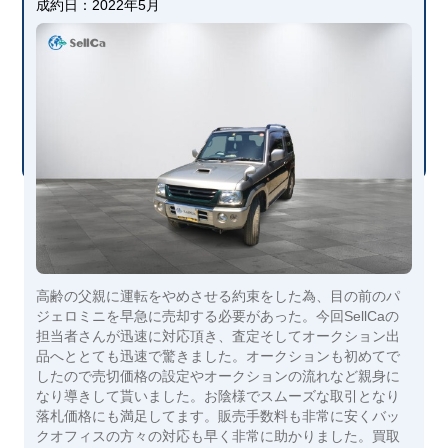
成約日：
2022年5月
高齢の父親に運転をやめさせる約束をした為、目の前のパ
ジェロミニを早急に売却する必要があった。今回SellCaの
担当者さんが迅速に対応頂き、査定そしてオークション出
品へととても迅速で驚きました。オークションも初めてで
したので売切価格の設定やオークションの流れなど親身に
なり導きして貰いました。お陰様でスムーズな取引となり
落札価格にも満足してます。販売手数料も非常に安くバッ
クオフィスの方々の対応も早く非常に助かりました。買取