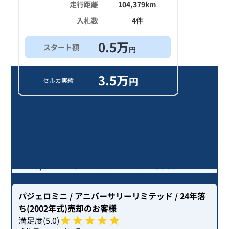
走行距離
104,379
km
入札数
4
件
0.5
万
スタート額
円
3.5
万
円
セルカ実績
パジェロミニ Ｖ / 24年落ち(2002年
式)を売却いただいたお客様の声
パジェロミニ
/ アニバーサリーリミテッド
/ 24年落
ち(2002年式)
売却のお客様
満足度(
5
.0)