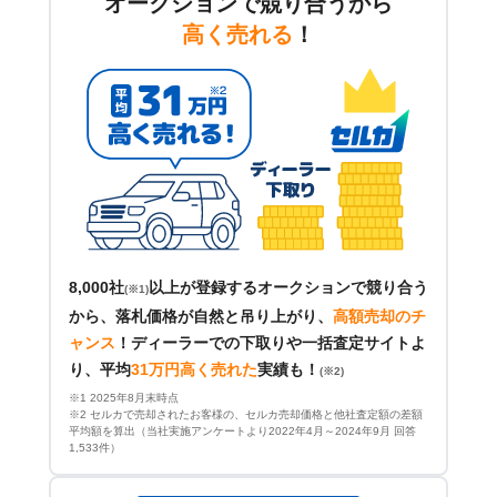
オークションで競り合うから
高く売れる
！
8,000社
以上が登録するオークションで競り合う
(※1)
から、落札価格が自然と吊り上がり、
高額売却のチ
ャンス
！
ディーラーでの下取りや一括査定サイトよ
り、平均
31万円高く売れた
実績も！
(※2)
※1 2025年8月末時点
※2 セルカで売却されたお客様の、セルカ売却価格と他社査定額の差額
平均額を算出（当社実施アンケートより2022年4月～2024年9月 回答
1,533件）