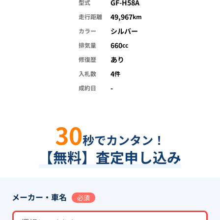
GF-H58A
型式
49,967
走行距離
km
シルバー
カラー
660
排気量
cc
あり
修復歴
4
入札数
件
-
成約日
30
秒でカンタン！
【無料】査定申し込み
メーカー・車名
必須