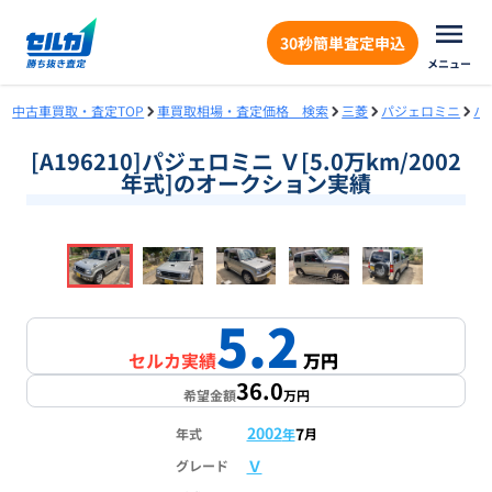
30秒簡単査定申込
メニュー
中古車買取・査定TOP
車買取相場・査定価格 検索
三菱
パジェロミニ
パ
[A196210]パジェロミニ Ｖ[5.0万km/2002
年式]のオークション実績
❮
❯
1
/
18
5.2
セルカ実績
万円
36.0
希望金額
万円
2002
7
年式
年
月
Ｖ
グレード