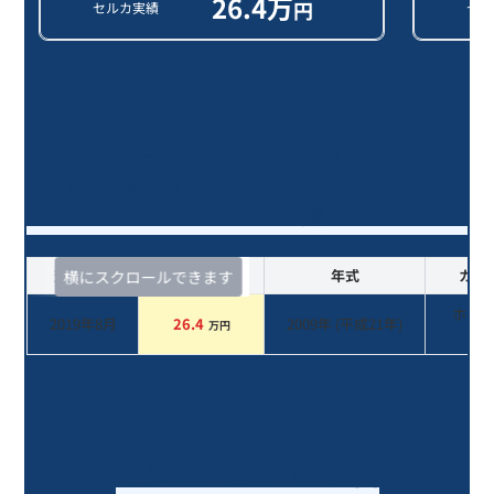
26.4
万
円
セルカ実績
セル
キューブ １５Ｘ Ｍセレクショ
ン/17年落ち(2009年式)のオークショ
ンデータ一覧
査定時期
セルカ実績
年式
カラ
横にスクロールできます
ホワ
2019年8月
26.4
2009
年 (
平成21年
)
万円
系
セルカが選ばれる理由