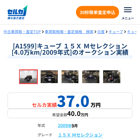
30秒簡単査定申込
メニュー
中古車買取・査定TOP
車買取相場・査定価格 検索
日産
キューブ
キュー
[A1599]キューブ １５Ｘ Ｍセレクション
[4.0万km/2009年式]のオークション実績
❮
❯
1
/
16
37.0
セルカ実績
万円
40.0
希望金額
万円
2009
9
年式
年
月
１５Ｘ Ｍセレクション
グレード