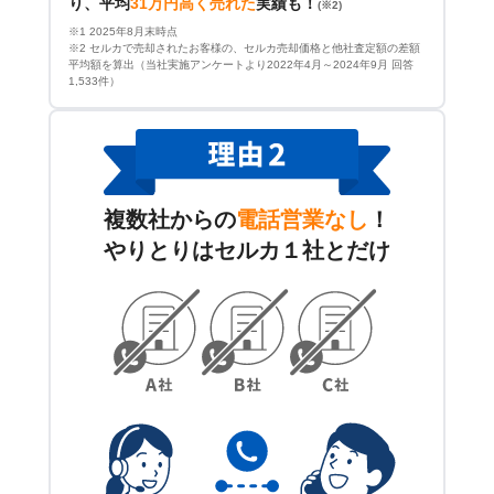
り、平均
31万円高く売れた
実績も！
(※2)
※1 2025年8月末時点
※2 セルカで売却されたお客様の、セルカ売却価格と他社査定額の差額
平均額を算出（当社実施アンケートより2022年4月～2024年9月 回答
1,533件）
複数社からの
電話営業なし
！
やりとりはセルカ１社とだけ