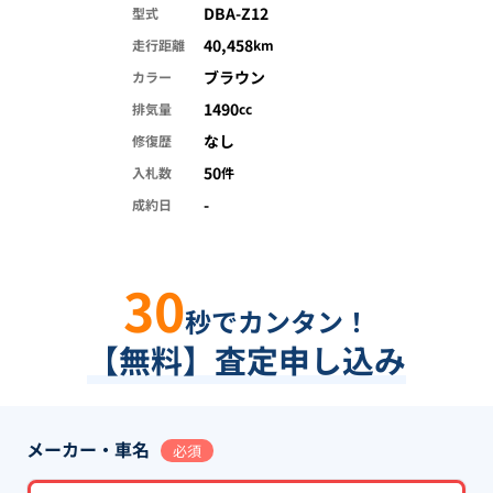
DBA-Z12
型式
40,458
走行距離
km
ブラウン
カラー
1490
排気量
cc
なし
修復歴
50
入札数
件
-
成約日
30
秒でカンタン！
【無料】査定申し込み
メーカー・車名
必須