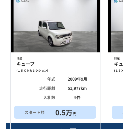
日産
日産
キューブ
キュー
(
１５Ｘ Ｍセレクション
)
(
１５Ｘ Ｍ
年式
2009年9月
走行距離
51,977
km
入札数
9
件
0.5
万
スタート額
ス
円