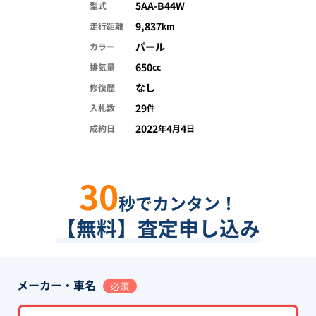
5AA-B44W
型式
9,837
走行距離
km
パール
カラー
650
排気量
cc
なし
修復歴
29
入札数
件
2022
4
4
成約日
年
月
日
30
秒でカンタン！
【無料】査定申し込み
メーカー・車名
必須