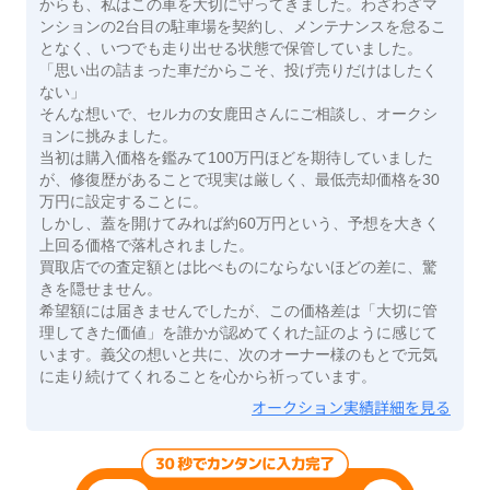
からも、私はこの車を大切に守ってきました。わざわざマ
ンションの2台目の駐車場を契約し、メンテナンスを怠るこ
となく、いつでも走り出せる状態で保管していました。
「思い出の詰まった車だからこそ、投げ売りだけはしたく
ない」
そんな想いで、セルカの女鹿田さんにご相談し、オークシ
ョンに挑みました。
当初は購入価格を鑑みて100万円ほどを期待していました
が、修復歴があることで現実は厳しく、最低売却価格を30
万円に設定することに。
しかし、蓋を開けてみれば約60万円という、予想を大きく
上回る価格で落札されました。
買取店での査定額とは比べものにならないほどの差に、驚
きを隠せません。
希望額には届きませんでしたが、この価格差は「大切に管
理してきた価値」を誰かが認めてくれた証のように感じて
います。義父の想いと共に、次のオーナー様のもとで元気
に走り続けてくれることを心から祈っています。
オークション実績詳細を見る