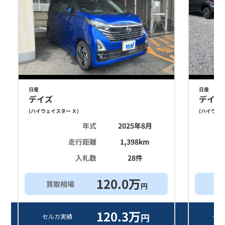
日産
日産
デイズ
デイズ
(
ハイウェイスター Ｘ
)
(
ハイウェイ
年式
2025年8月
走行距離
1,398
km
入札数
28
件
120.0
万
買取相場
ス
円
120.3
万
円
セルカ実績
セル