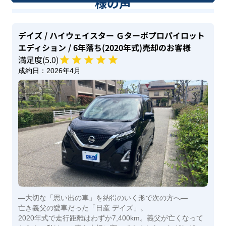
様の声
デイズ
/ ハイウェイスター Ｇターボプロパイロット
エディション
/ 6年落ち(2020年式)
売却のお客様
満足度(
5
.0)
成約日：
2026年4月
―大切な「思い出の車」を納得のいく形で次の方へ―
亡き義父の愛車だった「日産 デイズ」。
2020年式で走行距離はわずか7,400km。義父が亡くなって