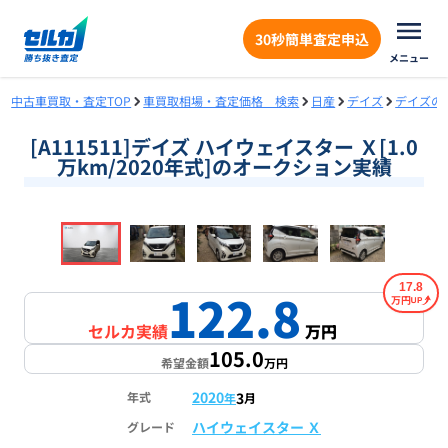
30秒簡単査定申込
メニュー
中古車買取・査定TOP
車買取相場・査定価格 検索
日産
デイズ
デイズの
[A111511]デイズ ハイウェイスター Ｘ[1.0
万km/2020年式]のオークション実績
❮
❯
1
/
18
17.8
122.8
万円
セルカ実績
万円
105.0
希望金額
万円
2020
3
年式
年
月
ハイウェイスター Ｘ
グレード