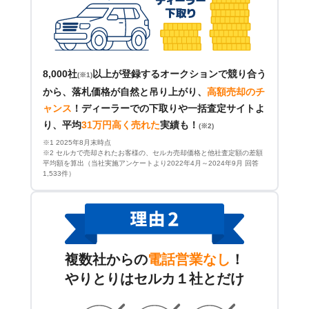
8,000社
以上が登録するオークションで競り合う
(※1)
から、落札価格が自然と吊り上がり、
高額売却のチ
ャンス
！
ディーラーでの下取りや一括査定サイトよ
り、平均
31万円高く売れた
実績も！
(※2)
※1 2025年8月末時点
※2 セルカで売却されたお客様の、セルカ売却価格と他社査定額の差額
平均額を算出（当社実施アンケートより2022年4月～2024年9月 回答
1,533件）
複数社からの
電話営業なし
！
やりとりはセルカ１社とだけ