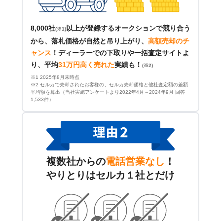
8,000社
以上が登録するオークションで競り合う
(※1)
から、落札価格が自然と吊り上がり、
高額売却のチ
ャンス
！
ディーラーでの下取りや一括査定サイトよ
り、平均
31万円高く売れた
実績も！
(※2)
※1 2025年8月末時点
※2 セルカで売却されたお客様の、セルカ売却価格と他社査定額の差額
平均額を算出（当社実施アンケートより2022年4月～2024年9月 回答
1,533件）
複数社からの
電話営業なし
！
やりとりはセルカ１社とだけ