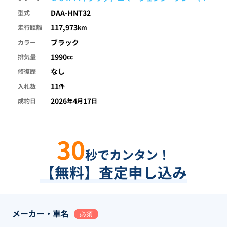
DAA-HNT32
型式
117,973
走行距離
km
ブラック
カラー
1990
排気量
cc
なし
修復歴
11
入札数
件
2026
4
17
成約日
年
月
日
30
秒でカンタン！
【無料】査定申し込み
メーカー・車名
必須