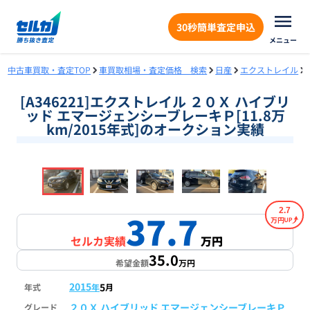
30秒簡単査定申込
メニュー
中古車買取・査定TOP
車買取相場・査定価格 検索
日産
エクストレイル
[A346221]エクストレイル ２０Ｘ ハイブリ
ッド エマージェンシーブレーキＰ[11.8万
km/2015年式]のオークション実績
❮
❯
1
/
18
2.7
37.7
万円
セルカ実績
万円
35.0
希望金額
万円
2015
5
年式
年
月
２０Ｘ ハイブリッド エマージェンシーブレーキＰ
グレード