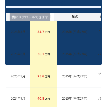
ータ一覧
査定時期
セルカ実績
年式
カラ
横にスクロールできます
ブラ
2026年7月
34.7
2015
年 (
平成27年
)
万円
系
2026年3月
36.1
2015
年 (
平成27年
)
パー
万円
ブラ
2025年9月
25.6
2015
年 (
平成27年
)
万円
系
2024年7月
40.8
2015
年 (
平成27年
)
パー
万円