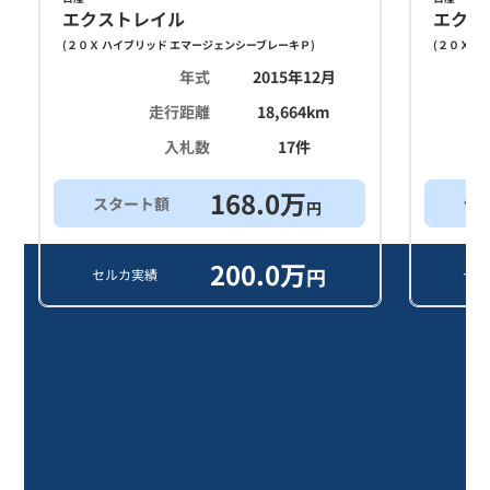
エクストレイル
エクス
(
２０Ｘ ハイブリッド エマージェンシーブレーキＰ
)
(
２０Ｘ ハ
年式
2015年12月
走行距離
18,664
km
入札数
17
件
168.0
万
スタート額
他
円
200.0
万
円
セルカ実績
セル
エクストレイル ２０Ｘ ハイブリッ
ド エマージェンシーブレーキＰ/11
年落ち(2015年式)のオークションデ