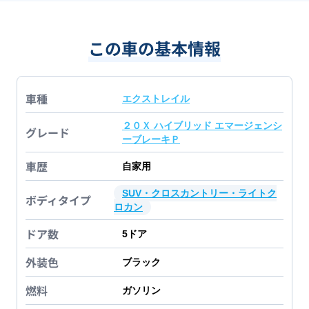
この車の基本情報
車種
エクストレイル
２０Ｘ ハイブリッド エマージェンシ
グレード
ーブレーキＰ
車歴
自家用
SUV・クロスカントリー・ライトク
ボディタイプ
ロカン
ドア数
5
ドア
外装色
ブラック
燃料
ガソリン