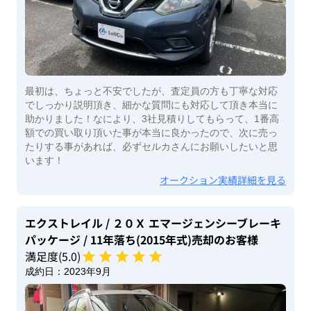
最初は、ちょっと不安でしたが、査定員の方も丁寧な対応
でしっかり説明頂き、細かな質問にも対応して頂き本当に
助かりました！なにより、3社見積りしてもらって、1番高
額での買い取り頂いた事が本当に良かったので、次に売っ
たりする事があれば、必ずセルカさんにお願いしたいと思
います！
オークション実績詳細を見る
エクストレイル
/ ２０Ｘ エマージェンシーブレーキ
パッケージ
/ 11年落ち(2015年式)
売却のお客様
満足度(
5
.0)
成約日：
2023年9月