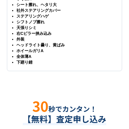
シート擦れ、ヘタリ大
社外ステアリングカバー
ステアリングハゲ
シフトノブ擦れ
天張りシミ
右Cピラー挟み込み
外装
ヘッドライト曇り、黄ばみ
ホイールガリA
全体薄A
下廻り錆
30
秒でカンタン！
【無料】査定申し込み