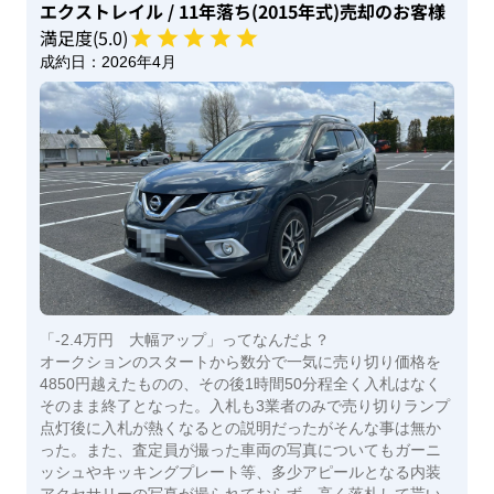
エクストレイル
/ 11年落ち(2015年式)
売却のお客様
満足度(
5
.0)
成約日：
2026年4月
「-2.4万円 大幅アップ」ってなんだよ？
オークションのスタートから数分で一気に売り切り価格を
4850円越えたものの、その後1時間50分程全く入札はなく
そのまま終了となった。入札も3業者のみで売り切りランプ
点灯後に入札が熱くなるとの説明だったがそんな事は無か
った。また、査定員が撮った車両の写真についてもガーニ
ッシュやキッキングプレート等、多少アピールとなる内装
アクセサリーの写真が撮られておらず、高く落札して貰い