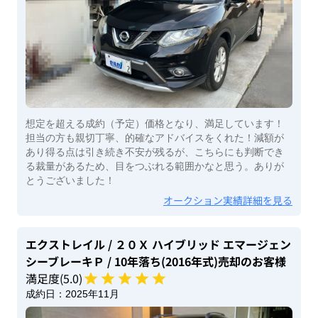
想定を超える成約（予定）価格となり、満足しています！
担当の方も親切丁寧、的確なアドバイスをくれた！減額が
あり得る点は引き続き不安が残るが、こちらにも判断でき
る裁量があるため、目をつぶれる範囲かなと思う。ありが
とうございました！
オークション実績詳細を見る
エクストレイル
/ ２０Ｘ ハイブリッド エマージェン
シーブレーキＰ
/ 10年落ち(2016年式)
売却のお客様
満足度(
5
.0)
成約日：
2025年11月