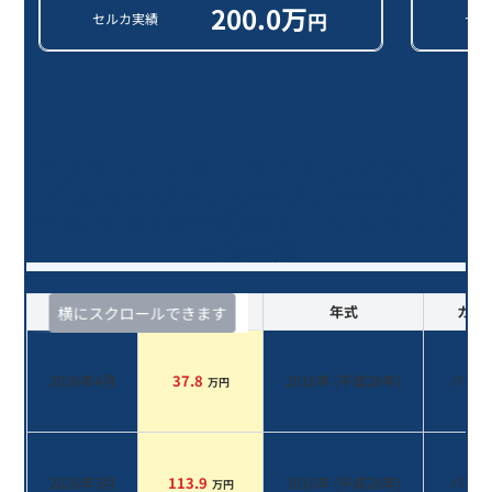
200.0
万
円
セルカ実績
セル
エクストレイル ２０Ｘ ハイブリッ
ド エマージェンシーブレーキＰ/10
年落ち(2016年式)のオークションデ
ータ一覧
査定時期
セルカ実績
年式
カラ
横にスクロールできます
2026年4月
37.8
2016
年 (
平成28年
)
パー
万円
2026年3月
113.9
2016
年 (
平成28年
)
パー
万円