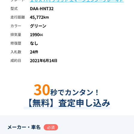
DAA-HNT32
型式
45,772
走行距離
km
グリーン
カラー
1990
排気量
cc
なし
修復歴
24
入札数
件
2021
6
14
成約日
年
月
日
30
秒でカンタン！
【無料】査定申し込み
メーカー・車名
必須