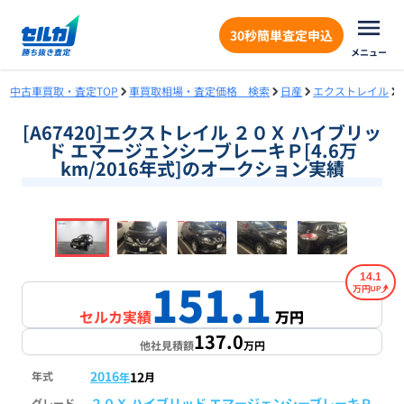
30秒簡単査定申込
メニュー
中古車買取・査定TOP
車買取相場・査定価格 検索
日産
エクストレイル
[A67420]エクストレイル ２０Ｘ ハイブリッ
ド エマージェンシーブレーキＰ[4.6万
km/2016年式]のオークション実績
❮
❯
1
/
18
14.1
151.1
万円
セルカ実績
万円
137.0
他社見積額
万円
2016
12
年式
年
月
２０Ｘ ハイブリッド エマージェンシーブレーキＰ
グレード