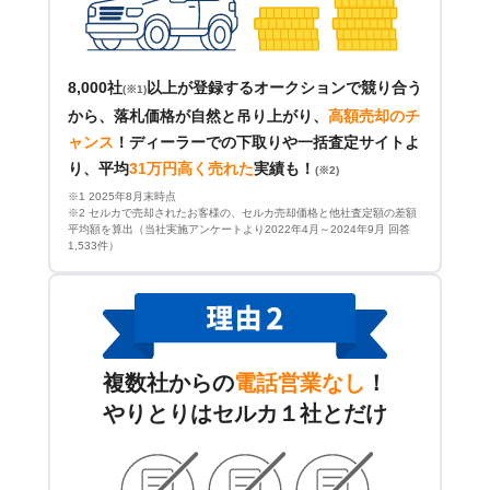
8,000社
以上が登録するオークションで競り合う
(※1)
から、落札価格が自然と吊り上がり、
高額売却のチ
ャンス
！
ディーラーでの下取りや一括査定サイトよ
り、平均
31万円高く売れた
実績も！
(※2)
※1 2025年8月末時点
※2 セルカで売却されたお客様の、セルカ売却価格と他社査定額の差額
平均額を算出（当社実施アンケートより2022年4月～2024年9月 回答
1,533件）
複数社からの
電話営業なし
！
やりとりはセルカ１社とだけ