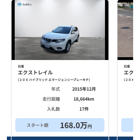
日産
日産
エクストレイル
エクス
(
２０Ｘ ハイブリッド エマージェンシーブレーキＰ
)
(
２０Ｘ ハ
年式
2015年12月
走行距離
18,664
km
入札数
17
件
168.0
万
スタート額
ス
円