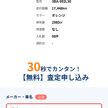
3BA-992L30
型式
17,448
走行距離
km
オレンジ
カラー
2980
排気量
cc
なし
修復歴
98
入札数
件
-
成約日
30
秒でカンタン！
【無料】査定申し込み
メーカー・車名
必須