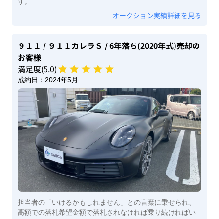
す。
オークション実績詳細を見る
９１１
/ ９１１カレラＳ
/ 6年落ち(2020年式)
売却の
お客様
満足度(
5
.0)
成約日：
2024年5月
担当者の「いけるかもしれません」との言葉に乗せられ、
高額での落札希望金額で落札されなければ乗り続ければい