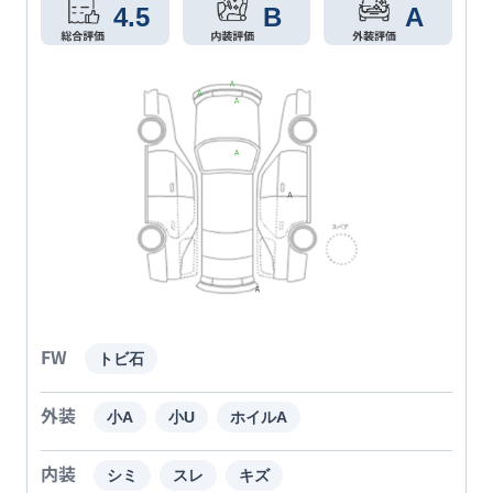
4.5
B
A
FW
トビ石
外装
小A
小U
ホイルA
内装
シミ
スレ
キズ