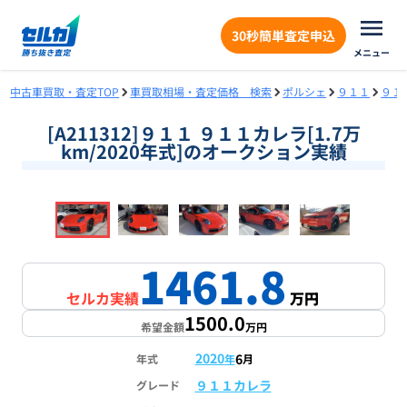
30秒簡単査定申込
メニュー
中古車買取・査定TOP
車買取相場・査定価格 検索
ポルシェ
９１１
９１
[A211312]９１１ ９１１カレラ[1.7万
km/2020年式]のオークション実績
❮
❯
1
/
18
1461.8
セルカ実績
万円
1500.0
希望金額
万円
2020
6
年式
年
月
９１１カレラ
グレード