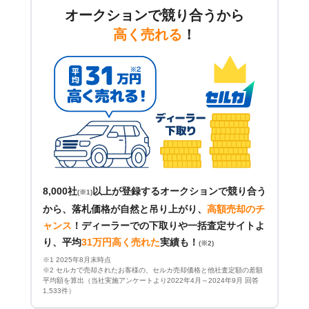
オークションで競り合うから
高く売れる
！
8,000社
以上が登録するオークションで競り合う
(※1)
から、落札価格が自然と吊り上がり、
高額売却のチ
ャンス
！
ディーラーでの下取りや一括査定サイトよ
り、平均
31万円高く売れた
実績も！
(※2)
※1 2025年8月末時点
※2 セルカで売却されたお客様の、セルカ売却価格と他社査定額の差額
平均額を算出（当社実施アンケートより2022年4月～2024年9月 回答
1,533件）