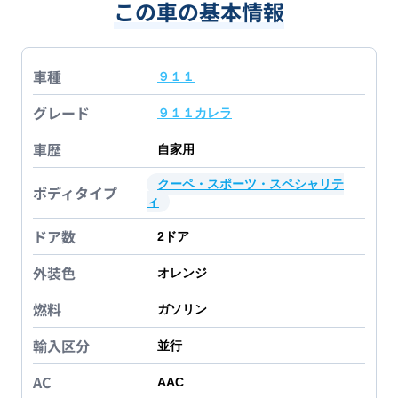
この車の基本情報
車種
９１１
グレード
９１１カレラ
車歴
自家用
クーペ・スポーツ・スペシャリテ
ボディタイプ
ィ
ドア数
2
ドア
外装色
オレンジ
燃料
ガソリン
輸入区分
並行
AC
AAC