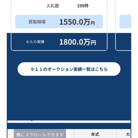
入札数
199
件
1550.0
万
買取相場
ス
円
1800.0
万
円
セルカ実績
セル
９１１のオークション実績一覧はこちら
９１１ ９１１カレラ/6年落ち(2020
年式)のオークションデータ一覧
査定時期
セルカ実績
年式
カラー
横にスクロールできます