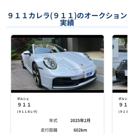
９１１カレラ(９１１)のオークション
実績
ポルシェ
ポルシェ
９１１
９１１
(
９１１カレラ
)
(
９１１カ
年式
2025年2月
走行距離
602
km