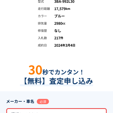
3BA-992L30
型式
17,579
走行距離
km
ブルー
カラー
2980
排気量
cc
なし
修復歴
217
入札数
件
2024
3
4
成約日
年
月
日
30
秒でカンタン！
【無料】査定申し込み
メーカー・車名
必須