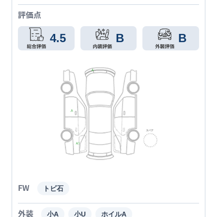
評価点
4.5
B
B
FW
トビ石
外装
小A
小U
ホイルA