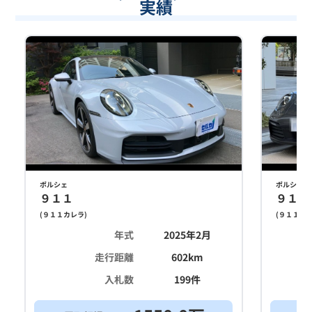
実績
ポルシェ
ポルシェ
９１１
９１１
(
９１１カレラ
)
(
９１１カ
年式
2025年2月
走行距離
602
km
入札数
199
件