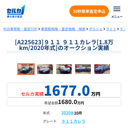
30秒簡単査定申込
メニュー
中古車買取・査定TOP
車買取相場・査定価格 検索
ポルシェ
９１１
９１
[A225623]９１１ ９１１カレラ[1.8万
km/2020年式]のオークション実績
❮
❯
1
/
18
1677.0
セルカ実績
万円
1680.0
希望金額
万円
2020
10
年式
年
月
９１１カレラ
グレード