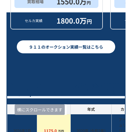
1550.0
万
買取相場
ス
円
1800.0
万
円
セルカ実績
セル
９１１のオークション実績一覧はこちら
９１１ ９１１カレラ/6年落ち(2020
年式)のオークションデータ一覧
査定時期
セルカ実績
年式
カラー
横にスクロールできます
アベン
ュリン
2026年7月
1175.0
2020
年 (
令和2年
)
リーン
万円