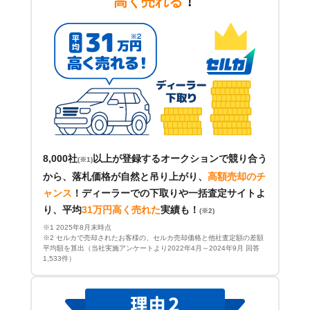
高く売れる
！
8,000社
以上が登録するオークションで競り合う
(※1)
から、落札価格が自然と吊り上がり、
高額売却のチ
ャンス
！
ディーラーでの下取りや一括査定サイトよ
り、平均
31万円高く売れた
実績も！
(※2)
※1 2025年8月末時点
※2 セルカで売却されたお客様の、セルカ売却価格と他社査定額の差額
平均額を算出（当社実施アンケートより2022年4月～2024年9月 回答
1,533件）