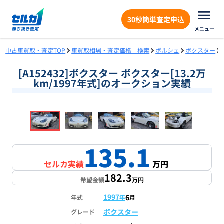
30秒簡単査定申込
メニュー
中古車買取・査定TOP
車買取相場・査定価格 検索
ポルシェ
ボクスター
[A152432]ボクスター ボクスター[13.2万
km/1997年式]のオークション実績
❮
❯
1
/
18
135.1
セルカ実績
万円
182.3
希望金額
万円
1997
6
年式
年
月
ボクスター
グレード