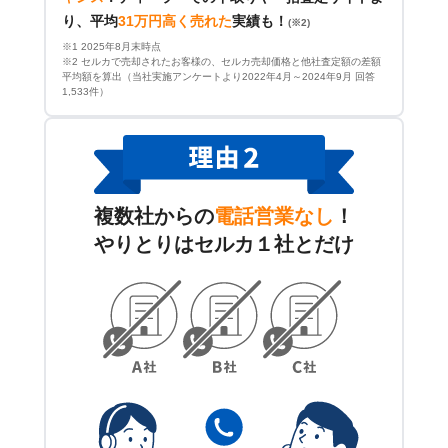
り、平均
31万円高く売れた
実績も！
(※2)
※1 2025年8月末時点
※2 セルカで売却されたお客様の、セルカ売却価格と他社査定額の差額
平均額を算出（当社実施アンケートより2022年4月～2024年9月 回答
1,533件）
複数社からの
電話営業なし
！
やりとりはセルカ１社とだけ