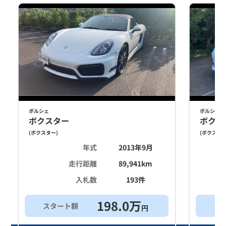
ポルシェ
ポルシェ
ボクスター
ボクス
(
ボクスター
)
(
ボクスタ
年式
2013年9月
走行距離
89,941
km
入札数
193
件
198.0
万
スタート額
ス
円