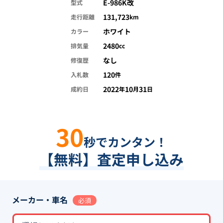
E-986K改
型式
131,723
走行距離
km
ホワイト
カラー
2480
排気量
cc
なし
修復歴
120
入札数
件
2022
10
31
成約日
年
月
日
30
秒でカンタン！
【無料】査定申し込み
メーカー・車名
必須