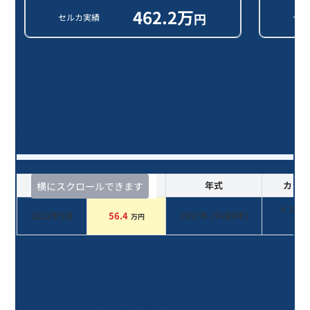
462.2
万
円
セルカ実績
セル
ボクスター ボクスター/29年落ち
(1997年式)のオークションデータ一
覧
査定時期
セルカ実績
年式
カラー
横にスクロールできます
イエロ
2022年5月
56.4
1997
年 (
平成9年
)
万円
系
セルカが選ばれる理由