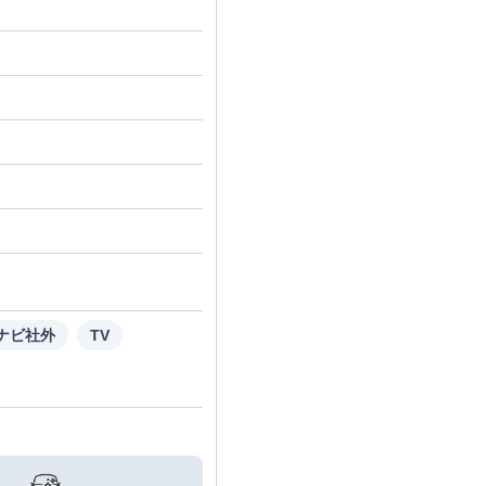
ナビ社外
TV