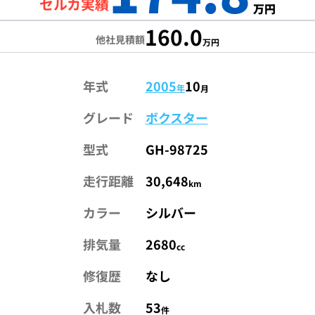
セルカ実績
万円
160.0
他社見積額
万円
年式
2005
10
年
月
グレード
ボクスター
型式
GH-98725
走行距離
30,648
km
カラー
シルバー
排気量
2680
cc
修復歴
なし
入札数
53
件