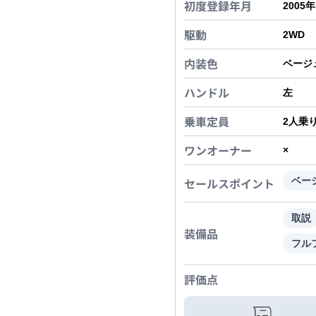
初度登録年月
2005
駆動
2WD
内装色
ベージ
ハンドル
左
乗車定員
2
人乗
ワンオーナー
×
セールスポイント
ベー
取説
装備品
フル
評価点