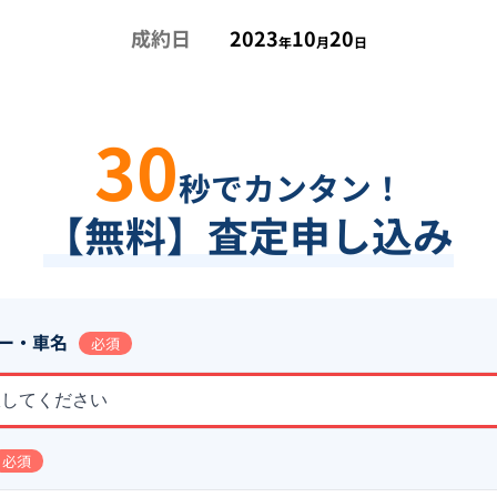
成約日
2023
10
20
年
月
日
30
秒でカンタン！
【無料】査定申し込み
ー・車名
必須
択してください
必須