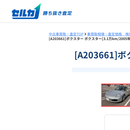
中古車買取・査定TOP
車買取相場・査定価格 検
[A203661]ボクスター ボクスター[3.1万km/20
[A203661
❮